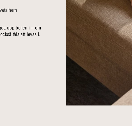
ivata hem
 lägga upp benen i – om
ckså tåla att levas i.