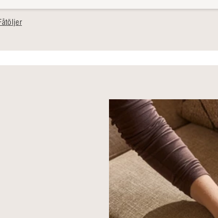
åtöljer