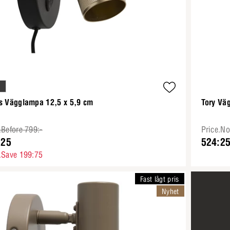
is Vägglampa 12,5 x 5,9 cm
Tory Vä
.Before 799:-
Price.N
:25
524:2
.Save 199:75
Fast lågt pris
Nyhet