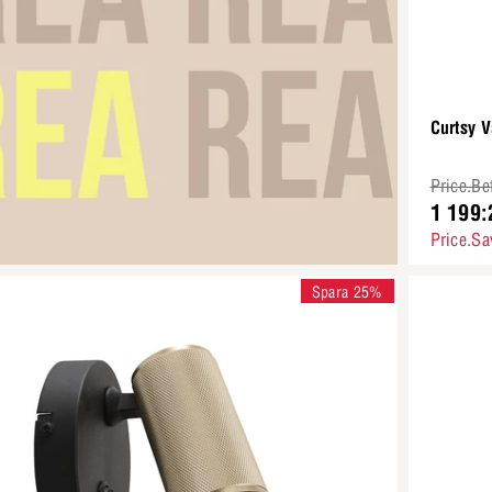
Curtsy 
Price.Be
1 199:
Price.Sa
Spara 25%