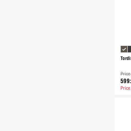
Tord
Price
599
Price