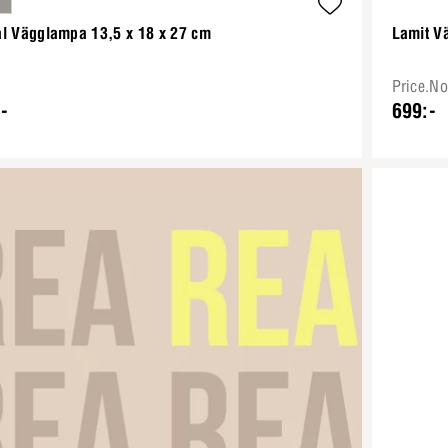
al Vägglampa 13,5 x 18 x 27 cm
Lamit V
Price.N
-
699:-