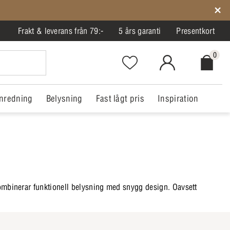
Frakt & leverans från 79:-
5 års garanti
Presentkort
0
Favorites.NavigationButton.Text
MitIlva.Login
Checkout.
nredning
Belysning
Fast lågt pris
Inspiration
 kombinerar funktionell belysning med snygg design. Oavsett