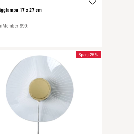
ägglampa 17 x 27 cm
onMember 899:-
Spara 25%