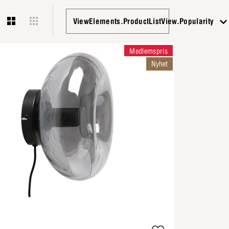
ViewElements.ProductListView.Popularity
Medlemspris
Nyhet