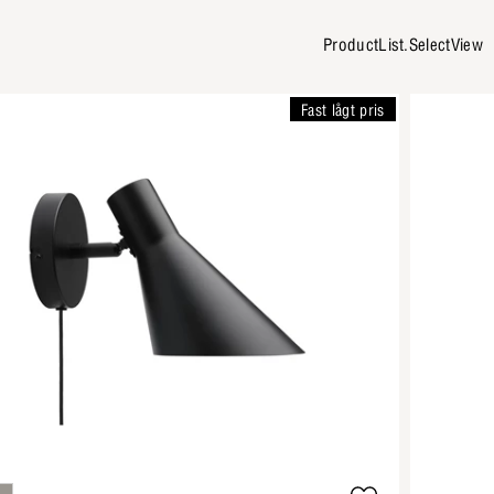
ProductList.SelectView
Fast lågt pris