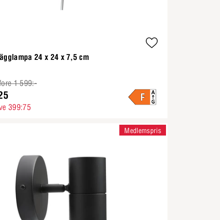
Vägglampa 24 x 24 x 7,5 cm
fore 1 599:-
25
ve 399:75
Medlemspris