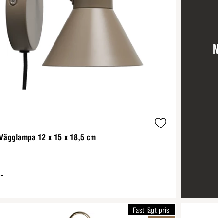
N
 Vägglampa 12 x 15 x 18,5 cm
-
Fast lågt pris