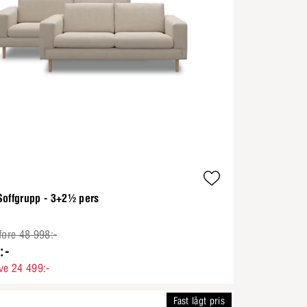
Soffgrupp - 3+2½ pers
fore 48 998:-
:-
ve 24 499:-
Fast lågt pris