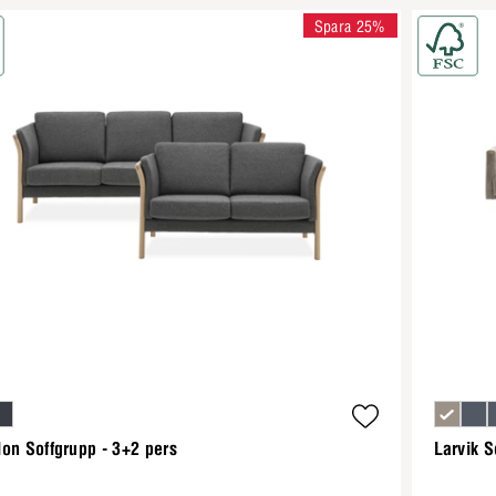
Spara 25%
on Soffgrupp - 3+2 pers
Larvik S