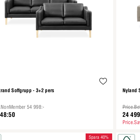
rand Soffgrupp - 3+2 pers
Nyland 
e.NonMember 54 998:-
Price.Be
248:50
24 499
Price.Sa
Spara 40%