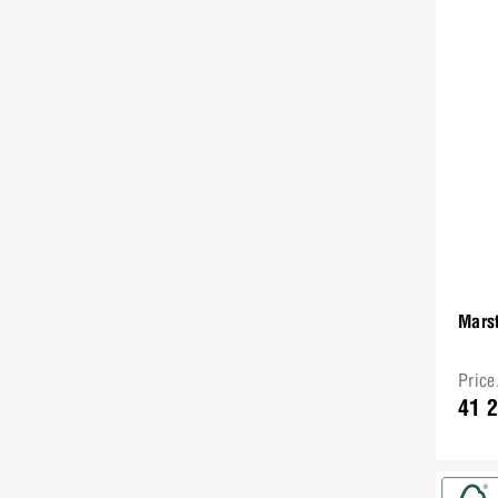
Marst
Pric
41 