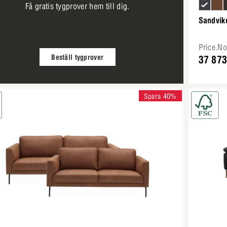
Få gratis tygprover hem till dig.
Sandvik
Price.N
Beställ tygprover
37 873
Spara 40%