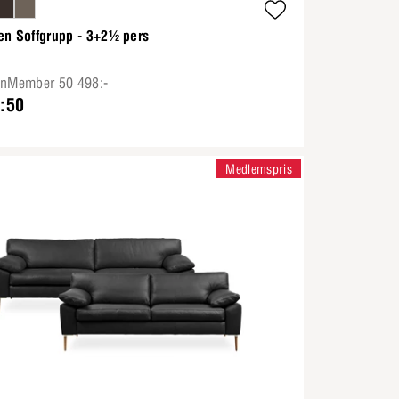
en Soffgrupp - 3+2½ pers
onMember 50 498:-
:50
Medlemspris