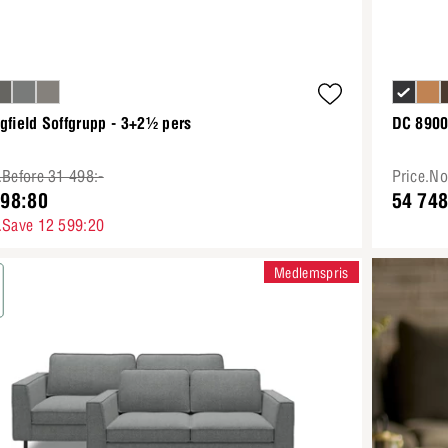
gfield Soffgrupp - 3+2½ pers
DC 8900 
.Before 31 498:-
Price.N
898:80
54 748
.Save 12 599:20
Medlemspris