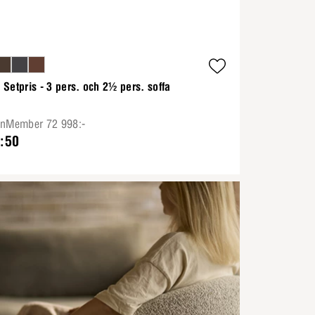
Setpris - 3 pers. och 2½ pers. soffa
onMember 72 998:-
:50