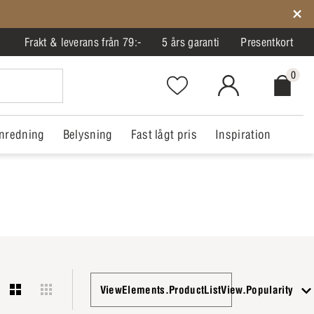
Frakt & leverans från 79:-
5 års garanti
Presentkort
0
Favorites.NavigationButton.Text
MitIlva.Login
Checkout.
nredning
Belysning
Fast lågt pris
Inspiration
ViewElements.ProductListView.Popularity