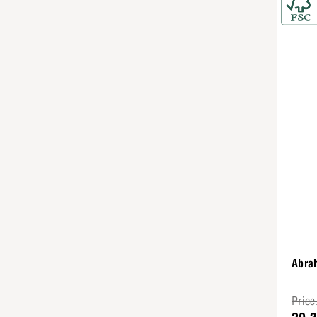
Abra
Price