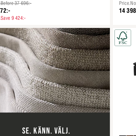
.Before 37 696:-
Price.N
72:-
14 398
.Save 9 424:-
SE. KÄNN. VÄLJ.