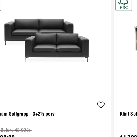
ham Soffgrupp - 3+2½ pers
Klint So
.Before 48 998:-