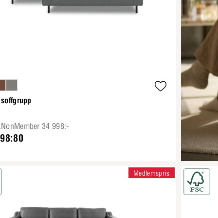
 soffgrupp
e.NonMember 34 998:-
998:80
Medlemspris