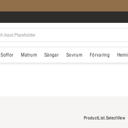
SISTA CHANSEN: Rean slutar på söndag
Soffor
Matrum
Sängar
Sovrum
Förvaring
Hemi
ProductList.SelectView