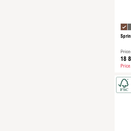
Sprin
Price
18 
Price