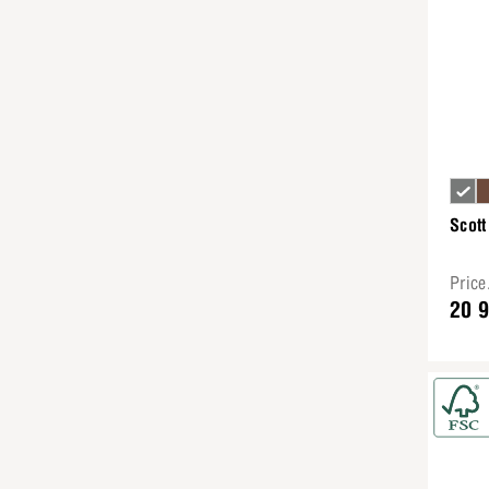
Scott
Pric
20 