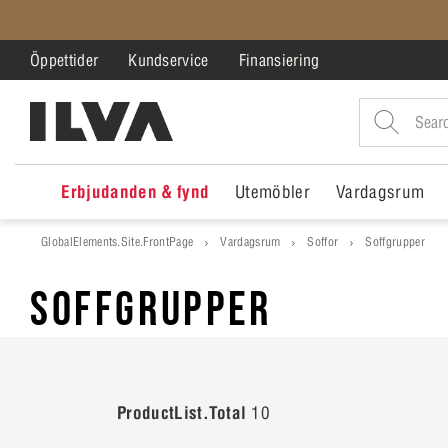
Öppettider
Kundservice
Finansiering
Erbjudanden & fynd
Utemöbler
Vardagsrum
GlobalElements.Site.FrontPage
Vardagsrum
Soffor
Soffgrupper
SOFFGRUPPER
ProductList.Total
10