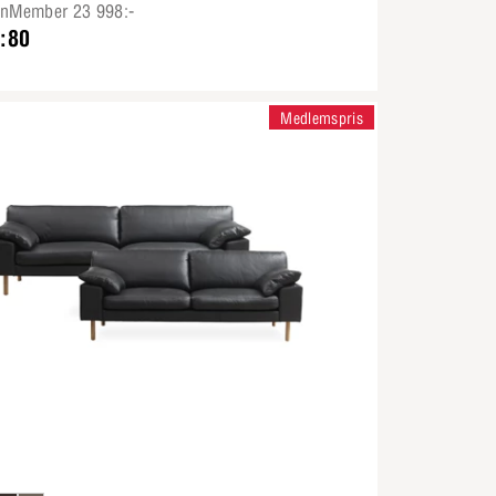
onMember 23 998:-
:80
Medlemspris