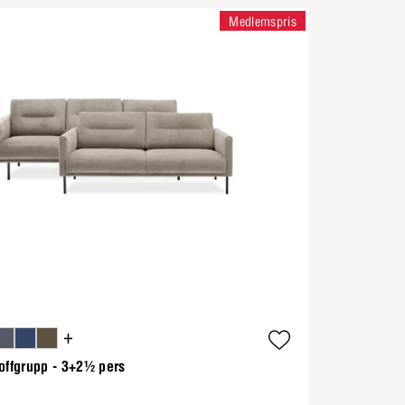
Medlemspris
+
offgrupp - 3+2½ pers