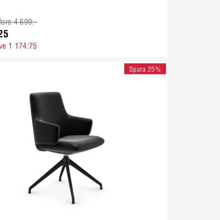
fore 4 699:-
25
ve 1 174:75
Spara 25%