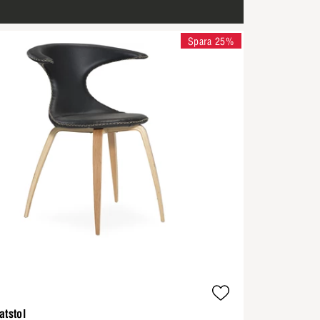
Spara 25%
atstol