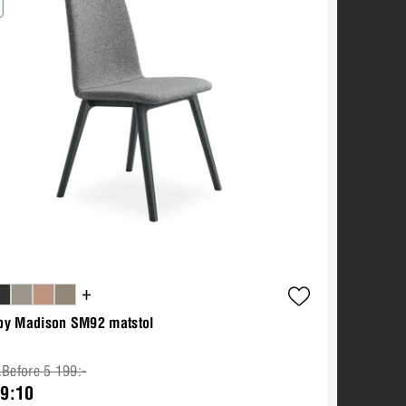
+
by Madison SM92 matstol
.Before 5 199:-
79:10