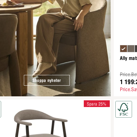
Ally mat
Price.Be
Shoppa nyheter
1 199:
Price.Sa
Spara 25%