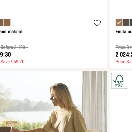
and matstol
Emila ma
.Before 3 199:-
Price.Be
39:30
2 024:
.Save 959:70
Price.Sa