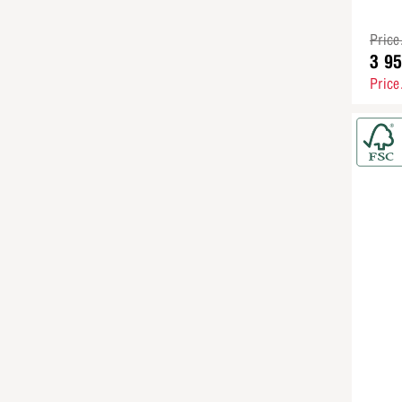
Price
3 9
Price