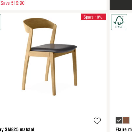
.Save 519:90
Spara 10%
by SM825 matstol
Flaire m