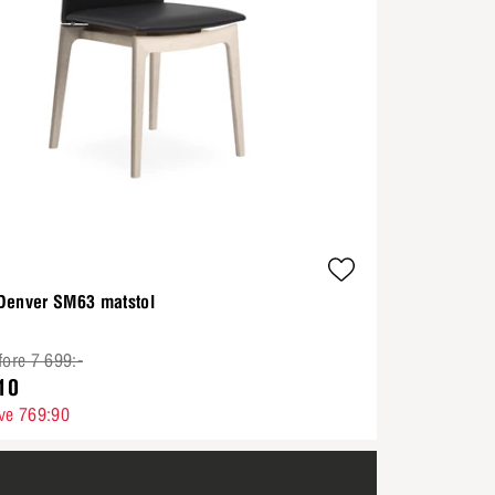
Denver SM63 matstol
fore 7 699:-
10
ve 769:90