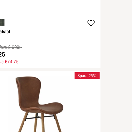
tstol
fore 2 699:-
25
ve 674:75
Spara 25%