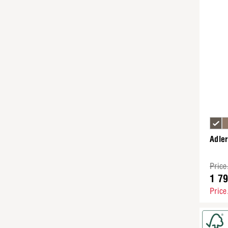
Adler
Price
1 7
Price