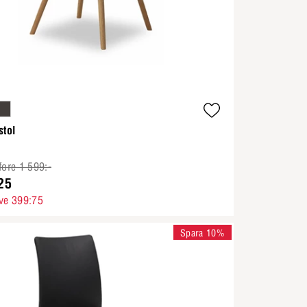
stol
fore 1 599:-
25
ve 399:75
Spara 10%