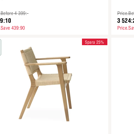
.Before 4 399:-
Price.Be
59:10
3 524:
.Save 439:90
Price.Sa
Spara 25%