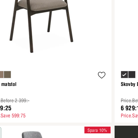
 matstol
Skovby 
.Before 2 399:-
Price.Be
99:25
6 929:
.Save 599:75
Price.Sa
Spara 10%