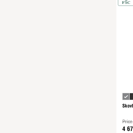
Skov
Price
4 6