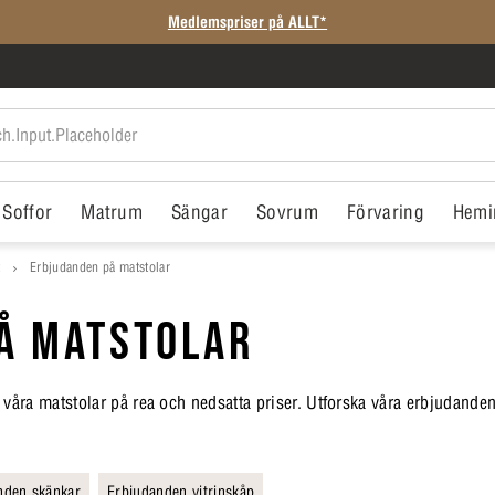
Medlemspriser på ALLT*
Soffor
Matrum
Sängar
Sovrum
Förvaring
Hemi
t
Erbjudanden på matstolar
Å MATSTOLAR
a våra matstolar på rea och nedsatta priser. Utforska våra erbjudanden 
nden skänkar
Erbjudanden vitrinskåp