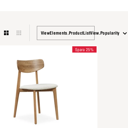
ViewElements.ProductListView.Popularity
Spara 25%