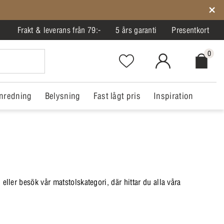
Frakt & leverans från 79:-
5 års garanti
Presentkort
0
Favorites.NavigationButton.Text
MitIlva.Login
Checkout.
nredning
Belysning
Fast lågt pris
Inspiration
eller besök vår matstolskategori, där hittar du alla våra