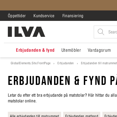
Öppettider
Kundservice
Finansiering
Erbjudanden & fynd
Utemöbler
Vardagsrum
GlobalElements.Site.FrontPage
Erbjudanden
Erbjudanden till matrumme
ERBJUDANDEN &
FYND
P
Letar du efter ett bra erbjudande på matstolar? Här hittar du all
matstolar online.
Alle erbjudanden till matrummet
Erbjudanden matbord
Erbjuda