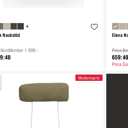
+
k Nackstöd
Elena N
e.NonMember 1 899:-
Price.Be
39:40
659:4
Price.Sa
Medlemspris