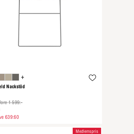
+
eld Nackstöd
fore 1 599:-
0
ve 639:60
Medlemspris