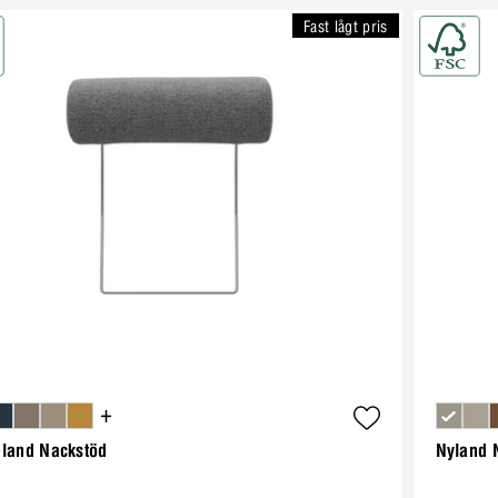
Fast lågt pris
+
eland Nackstöd
Nyland 