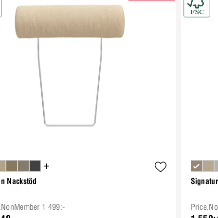
+
an Nackstöd
Signatu
e.NonMember 1 499:-
Price.N