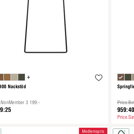
+
900 Nackstöd
Springfi
e.NonMember 3 199:-
Price.Be
99:25
959:4
Price.Sa
Medlemspris