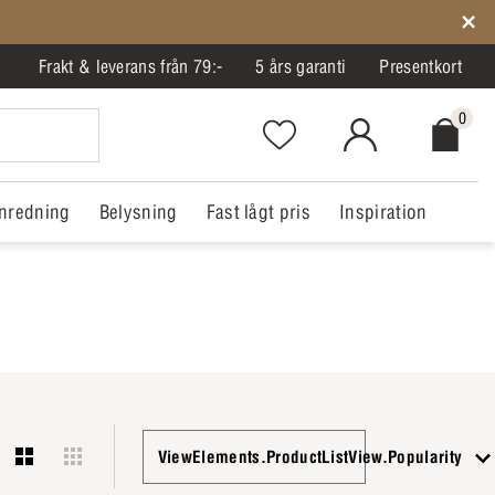
Frakt & leverans från 79:-
5 års garanti
Presentkort
0
Favorites.NavigationButton.Text
MitIlva.Login
Checkout.
nredning
Belysning
Fast lågt pris
Inspiration
ViewElements.ProductListView.Popularity