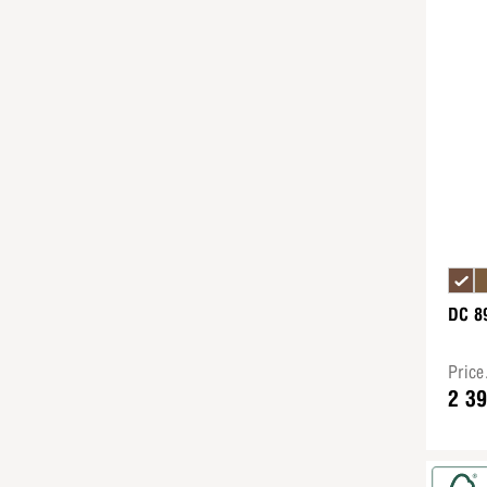
DC 8
Pric
2 3