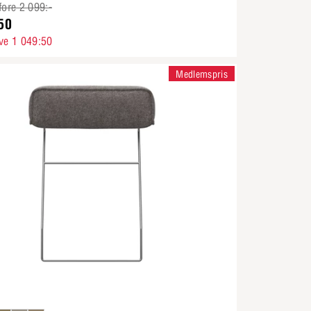
fore 2 099:-
50
ve 1 049:50
Medlemspris