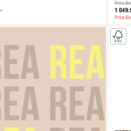
Price.Be
-
1 049:
Price.Sa