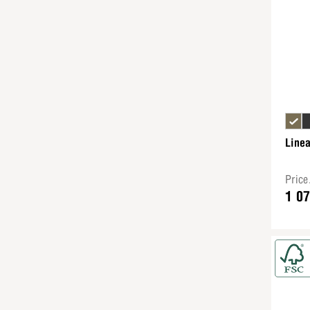
Line
Pric
1 0