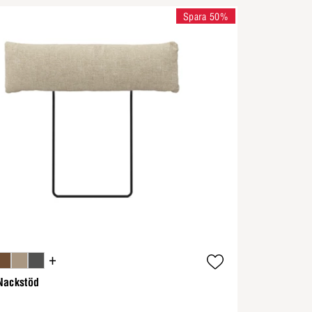
Spara 50%
+
Nackstöd