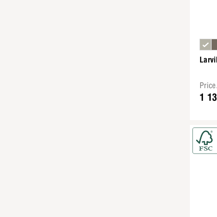
Larvi
Pric
1 1