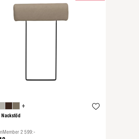
+
r Nackstöd
onMember 2 599:-