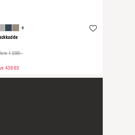
+
ackkudde
fore 1 099:-
0
ve 439:60