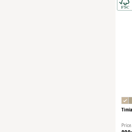
Timi
Pric