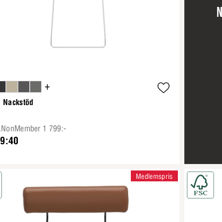
N
+
a Nackstöd
e.NonMember 1 799:-
79:40
Medlemspris