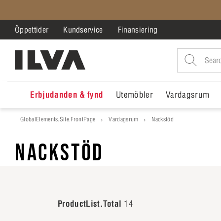
Öppettider
Kundservice
Finansiering
Erbjudanden & fynd
Utemöbler
Vardagsrum
GlobalElements.Site.FrontPage
Vardagsrum
Nackstöd
NACKSTÖD
ProductList.Total
14