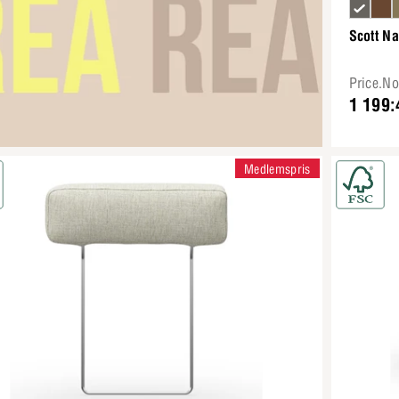
Scott N
Price.N
1 199:
Medlemspris