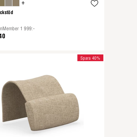
+
ackstöd
onMember 1 999:-
40
Spara 40%