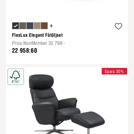
+
FlexLux Elegant Fåtöljset
Price.NonMember 32 798:-
22 958:60
Spara 30%