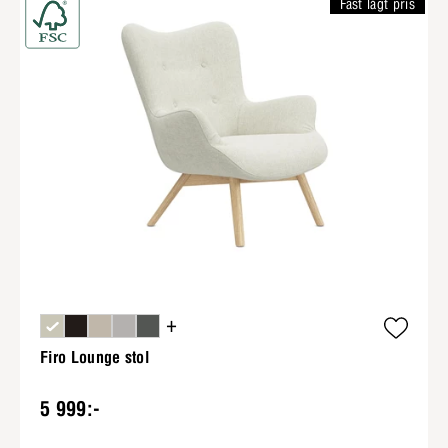
Fast lågt pris
+
Firo Lounge stol
5 999:-