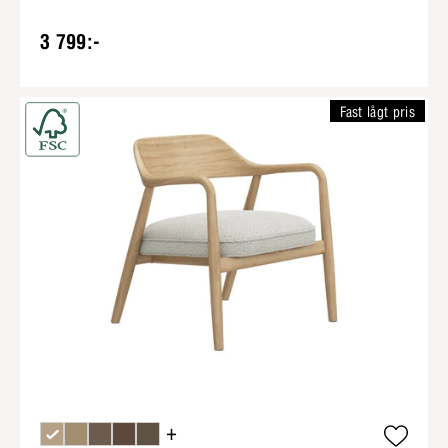
3 799:-
Fast lågt pris
+