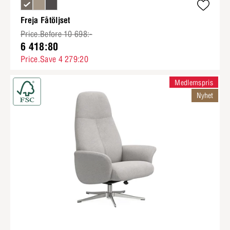
Freja Fåtöljset
Price.Before 10 698:-
6 418:80
Price.Save 4 279:20
Medlemspris
Nyhet