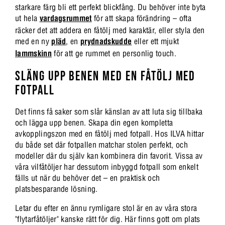
starkare färg bli ett perfekt blickfång. Du behöver inte byta
ut hela
vardagsrummet
för att skapa förändring – ofta
räcker det att addera en fåtölj med karaktär, eller styla den
med en ny
pläd
, en
prydnadskudde
eller ett mjukt
lammskinn
för att ge rummet en personlig touch.
SLÄNG UPP BENEN MED EN FÅTÖLJ MED
FOTPALL
Det finns få saker som slår känslan av att luta sig tillbaka
och lägga upp benen. Skapa din egen kompletta
avkopplingszon med en fåtölj med fotpall. Hos ILVA hittar
du både set där fotpallen matchar stolen perfekt, och
modeller där du själv kan kombinera din favorit. Vissa av
våra vilfåtöljer har dessutom inbyggd fotpall som enkelt
fälls ut när du behöver det – en praktisk och
platsbesparande lösning.
Letar du efter en ännu rymligare stol är en av våra stora
"flytarfåtöljer" kanske rätt för dig. Här finns gott om plats