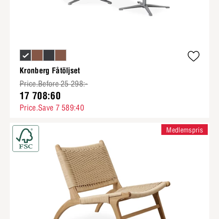
Kronberg Fåtöljset
Price.Before 25 298:-
17 708:60
Price.Save 7 589:40
Medlemspris