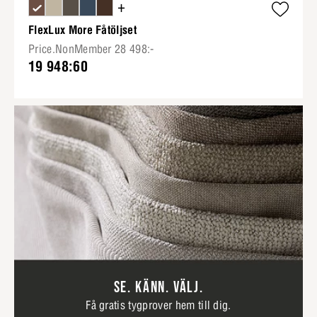
+
FlexLux More Fåtöljset
Price.NonMember 28 498:-
19 948:60
SE. KÄNN. VÄLJ.
Få gratis tygprover hem till dig.