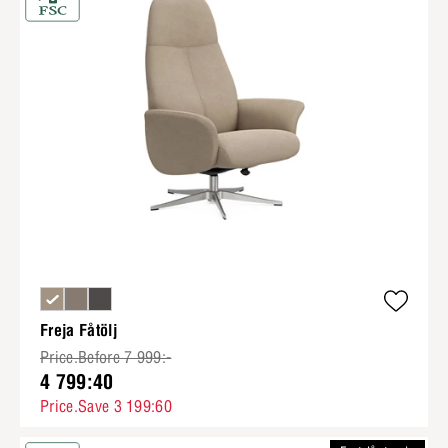
Freja Fåtölj
Price.Before 7 999:-
4 799:40
Price.Save 3 199:60