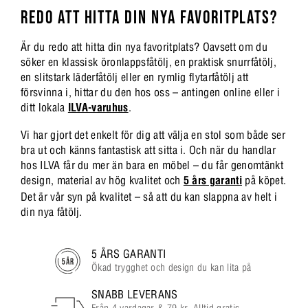
REDO ATT HITTA DIN NYA FAVORITPLATS?
Är du redo att hitta din nya favoritplats? Oavsett om du
söker en klassisk öronlappsfåtölj, en praktisk snurrfåtölj,
en slitstark läderfåtölj eller en rymlig flytarfåtölj att
försvinna i, hittar du den hos oss – antingen online eller i
ditt lokala
ILVA-varuhus
.
Vi har gjort det enkelt för dig att välja en stol som både ser
bra ut och känns fantastisk att sitta i. Och när du handlar
hos ILVA får du mer än bara en möbel – du får genomtänkt
design, material av hög kvalitet och
5 års garanti
på köpet.
Det är vår syn på kvalitet – så att du kan slappna av helt i
din nya fåtölj.
5 ÅRS GARANTI
Ökad trygghet och design du kan lita på
SNABB LEVERANS
Från 4 vardagar & 79 kr. Alltid gratis