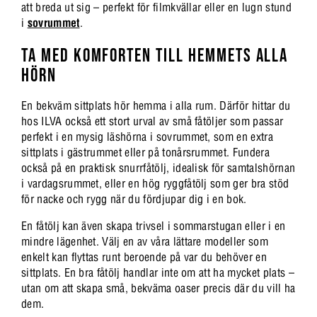
att breda ut sig – perfekt för filmkvällar eller en lugn stund
i
sovrummet
.
TA MED KOMFORTEN TILL HEMMETS ALLA
HÖRN
En bekväm sittplats hör hemma i alla rum. Därför hittar du
hos ILVA också ett stort urval av små fåtöljer som passar
perfekt i en mysig läshörna i sovrummet, som en extra
sittplats i gästrummet eller på tonårsrummet. Fundera
också på en praktisk snurrfåtölj, idealisk för samtalshörnan
i vardagsrummet, eller en hög ryggfåtölj som ger bra stöd
för nacke och rygg när du fördjupar dig i en bok.
En fåtölj kan även skapa trivsel i sommarstugan eller i en
mindre lägenhet. Välj en av våra lättare modeller som
enkelt kan flyttas runt beroende på var du behöver en
sittplats. En bra fåtölj handlar inte om att ha mycket plats –
utan om att skapa små, bekväma oaser precis där du vill ha
dem.