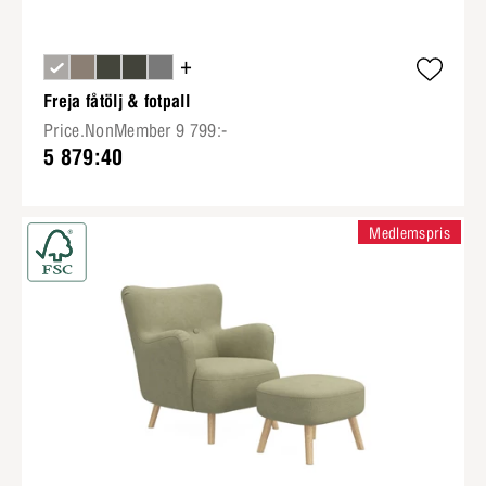
+
Freja fåtölj & fotpall
Price.NonMember 9 799:-
5 879:40
Medlemspris