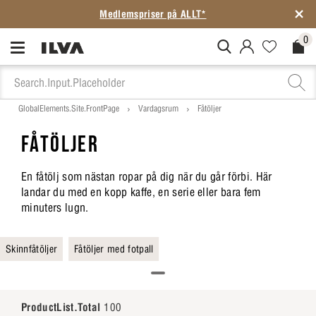
Medlemspriser på ALLT*
0
MitIlva.Login
Favorites.N
Check
GlobalElements.Site.FrontPage
Vardagsrum
Fåtöljer
FÅTÖLJER
En fåtölj som nästan ropar på dig när du går förbi. Här
landar du med en kopp kaffe, en serie eller bara fem
minuters lugn.
Skinnfåtöljer
Fåtöljer med fotpall
ProductList.Total
100