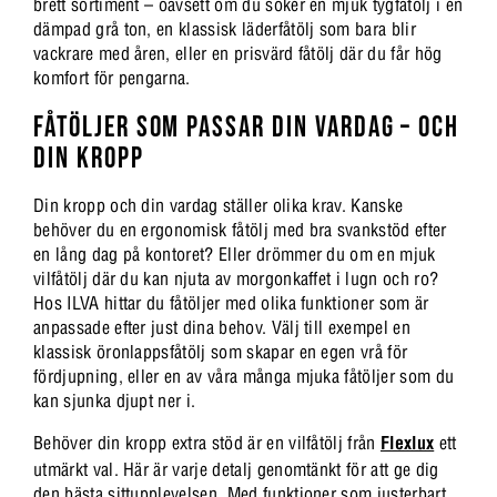
brett sortiment – oavsett om du söker en mjuk tygfåtölj i en
dämpad grå ton, en klassisk läderfåtölj som bara blir
vackrare med åren, eller en prisvärd fåtölj där du får hög
komfort för pengarna.
FÅTÖLJER SOM PASSAR DIN VARDAG – OCH
DIN KROPP
Din kropp och din vardag ställer olika krav. Kanske
behöver du en ergonomisk fåtölj med bra svankstöd efter
en lång dag på kontoret? Eller drömmer du om en mjuk
vilfåtölj där du kan njuta av morgonkaffet i lugn och ro?
Hos ILVA hittar du fåtöljer med olika funktioner som är
anpassade efter just dina behov. Välj till exempel en
klassisk öronlappsfåtölj som skapar en egen vrå för
fördjupning, eller en av våra många mjuka fåtöljer som du
kan sjunka djupt ner i.
Behöver din kropp extra stöd är en vilfåtölj från
Flexlux
ett
utmärkt val. Här är varje detalj genomtänkt för att ge dig
den bästa sittupplevelsen. Med funktioner som justerbart