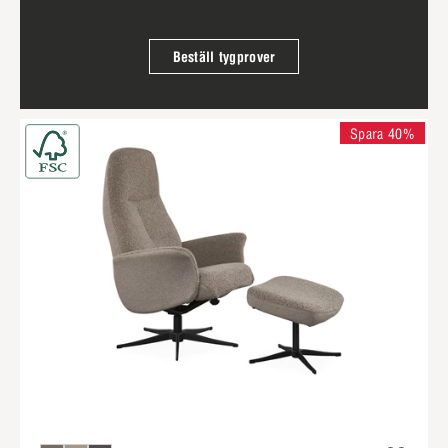
Beställ tygprover
Spara 40%