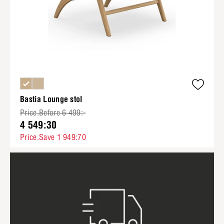
Bastia Lounge stol
Price.Before 6 499:-
4 549:30
Price.Save 1 949:70