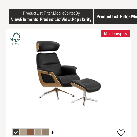
ProductList.Filter.MobileSortedBy
ProductList.Filter.Mo
ViewElements.ProductListView.Popularity
Medlemspris
+