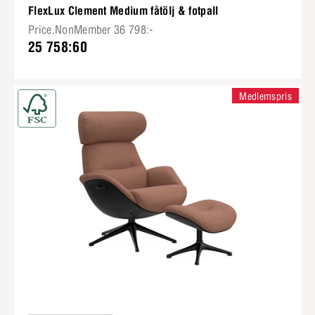
FlexLux Clement Medium fåtölj & fotpall
Price.NonMember 36 798:-
25 758:60
Medlemspris