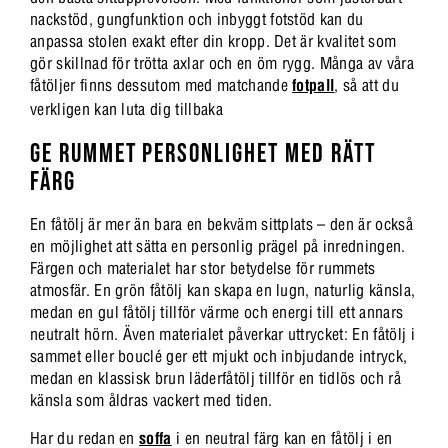
nackstöd, gungfunktion och inbyggt fotstöd kan du
anpassa stolen exakt efter din kropp. Det är kvalitet som
gör skillnad för trötta axlar och en öm rygg. Många av våra
fåtöljer finns dessutom med matchande
fotpall
, så att du
verkligen kan luta dig tillbaka
GE RUMMET PERSONLIGHET MED RÄTT
FÄRG
En fåtölj är mer än bara en bekväm sittplats – den är också
en möjlighet att sätta en personlig prägel på inredningen.
Färgen och materialet har stor betydelse för rummets
atmosfär. En grön fåtölj kan skapa en lugn, naturlig känsla,
medan en gul fåtölj tillför värme och energi till ett annars
neutralt hörn. Även materialet påverkar uttrycket: En fåtölj i
sammet eller bouclé ger ett mjukt och inbjudande intryck,
medan en klassisk brun läderfåtölj tillför en tidlös och rå
känsla som åldras vackert med tiden.
Har du redan en
soffa
i en neutral färg kan en fåtölj i en