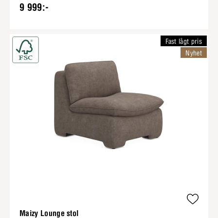
9 999:-
Fast lågt pris
Nyhet
Maizy Lounge stol