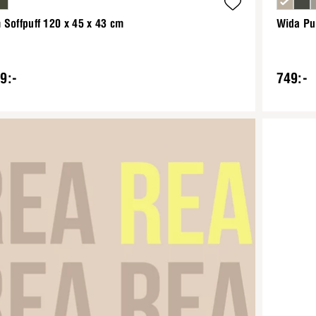
Soffpuff 120 x 45 x 43 cm
Wida Pu
9:-
749:-