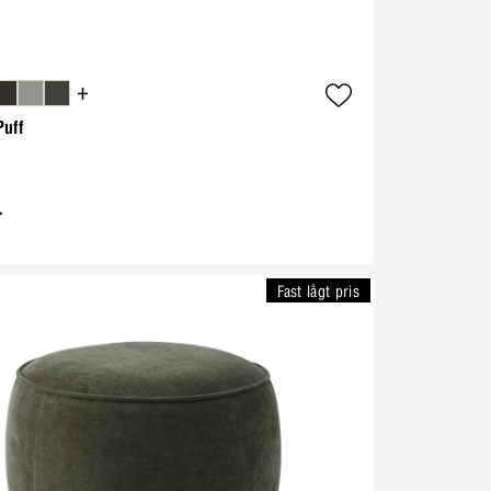
+
uff
-
Fast lågt pris