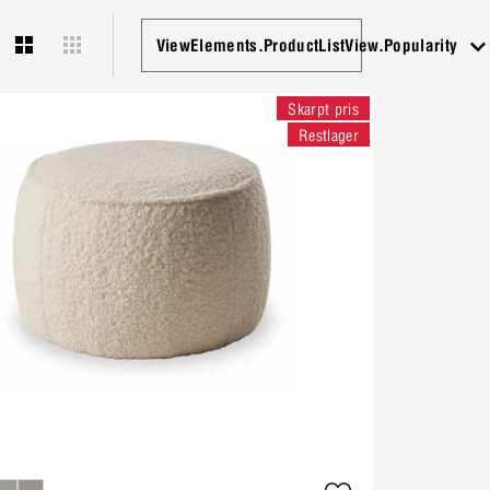
ViewElements.ProductListView.Popularity
Skarpt pris
Restlager