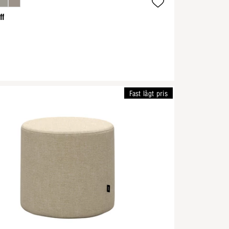
ff
Fast lågt pris