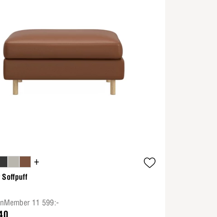
+
 Soffpuff
onMember 11 599:-
40