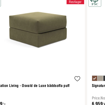
Restlager
ation Living - Osvald de Luxe bäddsoffa puff
Signatur
Price.N
9:-
6 959: