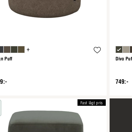
+
n Puff
Divo Puf
9:-
749:-
Fast lågt pris