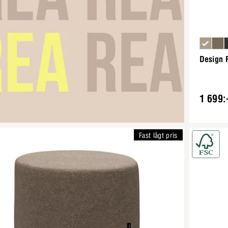
Design P
1 699:
Fast lågt pris