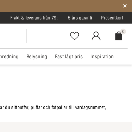
Frakt & leverans från 79:-
5 års garanti
Presentkort
0
Favorites.NavigationButton.Text
MitIlva.Login
Checkout.
nredning
Belysning
Fast lågt pris
Inspiration
ar du sittpuffar, puffar och fotpallar till vardagsrummet,