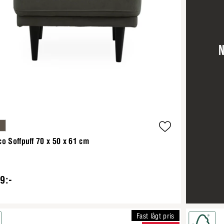
N
o Soffpuff 70 x 50 x 61 cm
9:-
Fast lågt pris