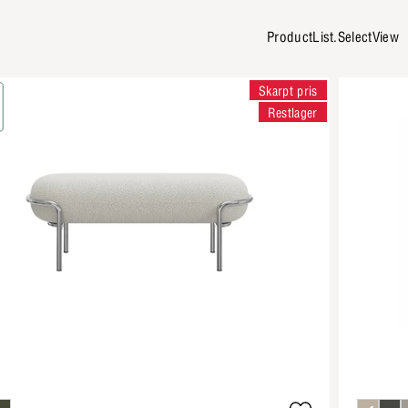
ProductList.SelectView
Skarpt pris
Restlager