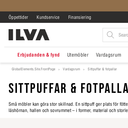
Öppettider
Kundservice
Finansiering
Erbjudanden & fynd
Utemöbler
Vardagsrum
GlobalElements.Site.FrontPage
Vardagsrum
Sittpuffar & fotpallar
SITTPUFFAR & FOTPALL
Små möbler kan göra stor skillnad. En sittpuff ger plats för fötter
läshörnan, hallen och sovrummet – i former, material och storlek