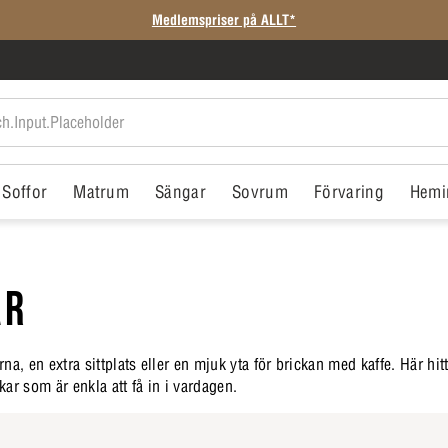
SISTA CHANSEN: Rean slutar på söndag
Soffor
Matrum
Sängar
Sovrum
Förvaring
Hemi
AR
na, en extra sittplats eller en mjuk yta för brickan med kaffe. Här hitt
ar som är enkla att få in i vardagen.