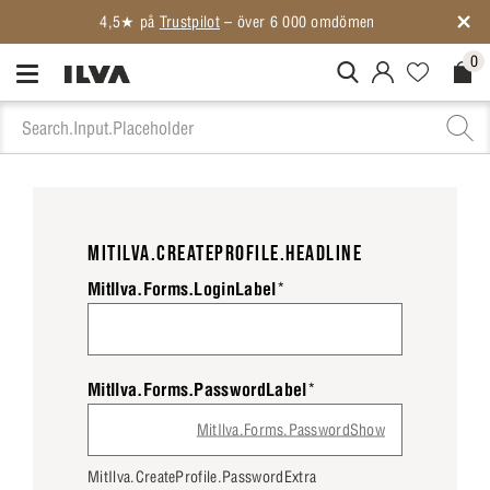
4,5★ på
Trustpilot
– över 6 000 omdömen
0
MitIlva.Login
Favorites.N
Check
MITILVA.CREATEPROFILE.HEADLINE
MitIlva.Forms.LoginLabel
*
MitIlva.Forms.PasswordLabel
*
MitIlva.Forms.PasswordShow
MitIlva.CreateProfile.PasswordExtra