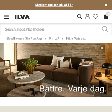
Medlemspriser på ALLT*
0
MitIlva.Login
Favorites.N
Check
GlobalElements.Site.FrontPage
Om ILVA
Bättre. Varje dag.