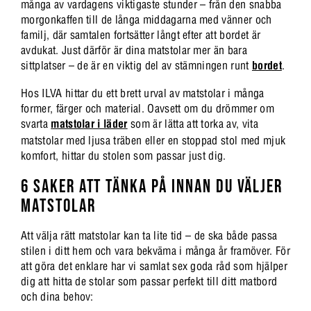
många av vardagens viktigaste stunder – från den snabba
morgonkaffen till de långa middagarna med vänner och
familj, där samtalen fortsätter långt efter att bordet är
avdukat. Just därför är dina matstolar mer än bara
sittplatser – de är en viktig del av stämningen runt
bordet
.
Hos ILVA hittar du ett brett urval av matstolar i många
former, färger och material. Oavsett om du drömmer om
svarta
matstolar i läder
som är lätta att torka av, vita
matstolar med ljusa träben eller en stoppad stol med mjuk
komfort, hittar du stolen som passar just dig.
6 SAKER ATT TÄNKA PÅ INNAN DU VÄLJER
MATSTOLAR
Att välja rätt matstolar kan ta lite tid – de ska både passa
stilen i ditt hem och vara bekväma i många år framöver. För
att göra det enklare har vi samlat sex goda råd som hjälper
dig att hitta de stolar som passar perfekt till ditt matbord
och dina behov: