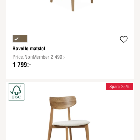
Ravello matstol
Price.NonMember 2 499:-
1 799:-
Spara 25%