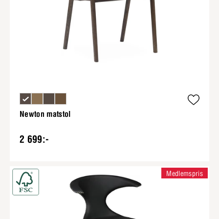
Newton matstol
2 699:-
Medlemspris