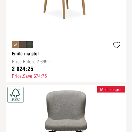
Emila matstol
Price.Before 2 699:-
2 024:25
Price.Save 674:75
Medlemspris