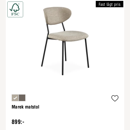
Fast lågt pris
Marek matstol
899:-