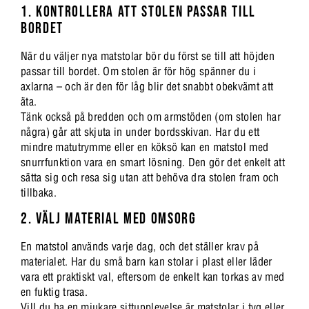
1. KONTROLLERA ATT STOLEN PASSAR TILL
BORDET
När du väljer nya matstolar bör du först se till att höjden
passar till bordet. Om stolen är för hög spänner du i
axlarna – och är den för låg blir det snabbt obekvämt att
äta.
Tänk också på bredden och om armstöden (om stolen har
några) går att skjuta in under bordsskivan. Har du ett
mindre matutrymme eller en köksö kan en matstol med
snurrfunktion vara en smart lösning. Den gör det enkelt att
sätta sig och resa sig utan att behöva dra stolen fram och
tillbaka.
2. VÄLJ MATERIAL MED OMSORG
En matstol används varje dag, och det ställer krav på
materialet. Har du små barn kan stolar i plast eller läder
vara ett praktiskt val, eftersom de enkelt kan torkas av med
en fuktig trasa.
Vill du ha en mjukare sittupplevelse är matstolar i tyg eller