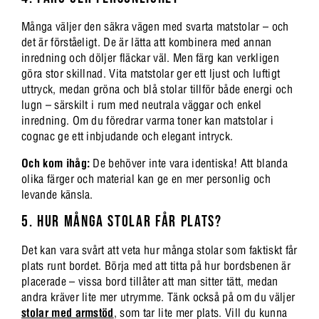
Många väljer den säkra vägen med svarta matstolar – och
det är förståeligt. De är lätta att kombinera med annan
inredning och döljer fläckar väl. Men färg kan verkligen
göra stor skillnad. Vita matstolar ger ett ljust och luftigt
uttryck, medan gröna och blå stolar tillför både energi och
lugn – särskilt i rum med neutrala väggar och enkel
inredning. Om du föredrar varma toner kan matstolar i
cognac ge ett inbjudande och elegant intryck.
Och kom ihåg:
De behöver inte vara identiska! Att blanda
olika färger och material kan ge en mer personlig och
levande känsla.
5. HUR MÅNGA STOLAR FÅR PLATS?
Det kan vara svårt att veta hur många stolar som faktiskt får
plats runt bordet. Börja med att titta på hur bordsbenen är
placerade – vissa bord tillåter att man sitter tätt, medan
andra kräver lite mer utrymme. Tänk också på om du väljer
stolar med armstöd
, som tar lite mer plats. Vill du kunna