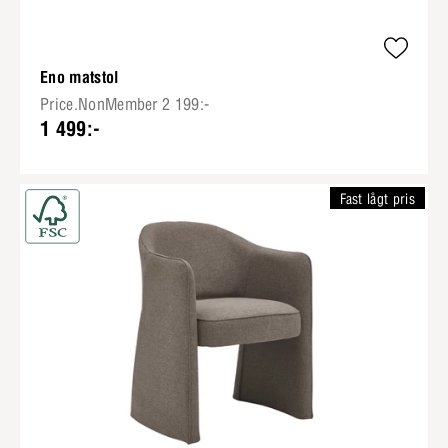
Eno matstol
Price.NonMember 2 199:-
1 499:-
Fast lågt pris