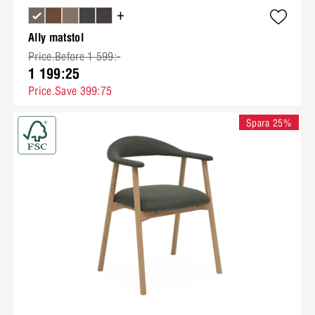
+
Ally matstol
Price.Before 1 599:-
1 199:25
Price.Save 399:75
Spara 25%