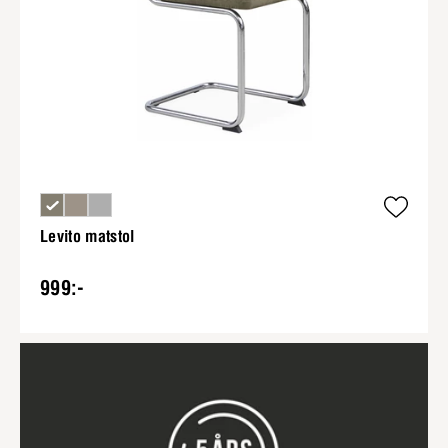
Levito matstol
999:-