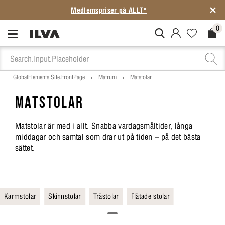
Medlemspriser på ALLT*
0
MitIlva.Login
Favorites.N
Check
GlobalElements.Site.FrontPage
Matrum
Matstolar
MATSTOLAR
Matstolar är med i allt. Snabba vardagsmåltider, långa
middagar och samtal som drar ut på tiden – på det bästa
sättet.
Karmstolar
Skinnstolar
Trästolar
Flätade stolar