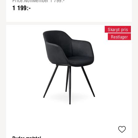
Price.NonMember 1 799:-
1 199:-
Skarpt pris
Restlager