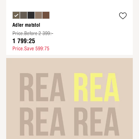
Adler matstol
Price.Before 2 399:-
1 799:25
Price.Save 599:75