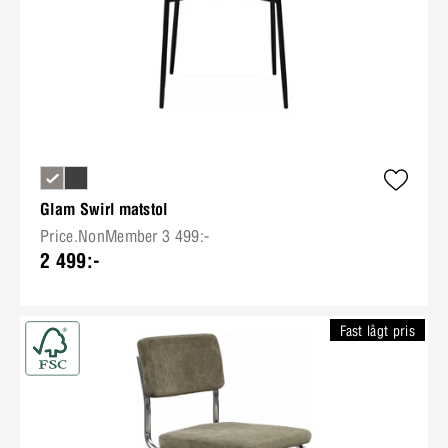
Glam Swirl matstol
Price.NonMember 3 499:-
2 499:-
Fast lågt pris