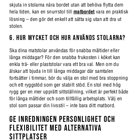
skjuta in stolarna nära bordet utan att behöva flytta dem
hela tiden, kan en snurrstol till
matbordet
vara en praktisk
lösning – den gör det enkelt att sätta sig utan att dra ut
stolen.
6. HUR MYCKET OCH HUR ANVÄNDS STOLARNA?
Ska dina matstolar användas för snabba måltider eller
långa middagar? För den snabba frukosten i köket kan
enkla trä- eller plaststolar vara ett bra val. Men om du
älskar att bjuda in till långa middagar där samtalen
fortsätter i timmar, bör du välja en stol med bra stoppning
och ett ryggstöd som ger stabilt stöd. En stol med hög
rygg ger en mer upprätt sittställning, vilket är perfekt både
för långa måltider och som tillfällig arbetsplats. Välj en
stol som passar din livsstil – inte bara ditt matbord.
GE INREDNINGEN PERSONLIGHET OCH
FLEXIBILITET MED ALTERNATIVA
SITTPLATSER