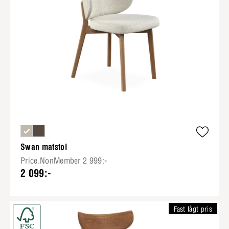
Swan matstol
Price.NonMember 2 999:-
2 099:-
Fast lågt pris