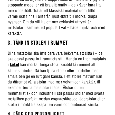
stoppade modeller ett bra alternativ – de kräver bara lite
mer underhåll. Trä är ett klassiskt material som tillför
värme och finns i allt från ljust ekträ till mörka, djupa
nyanser. Om du vill ha ett mer exklusivt uttryck är
matstolar i sammet ett populärt val – både mjuka och med
karaktär.
3. TÄNK IN STOLEN I RUMMET
Dina matstolar ska inte bara vara bekväma att sitta i – de
ska också passa in i rummets stil. Har du en liten matplats
i
köket
kan mörka, tunga stolar snabbt få rummet att
kännas mindre. Då kan ljusa stolar eller modeller med
smala ben ge en luftigare känsla. I ett större matrum kan
du däremot välja stolar med mer volym och karaktär, till
exempel bruna matstolar i läder. Älskar du en
minimalistisk och industriell stil passar stolar med svarta
metallben perfekt, medan cognacsfärgade läderstolar eller
stolar i mörkt trä skapar en varm och ombonad känsla.
4. FÄRG GER PERSONLIGHET