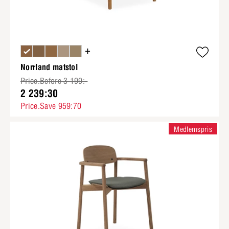
+
Norrland matstol
Price.Before 3 199:-
2 239:30
Price.Save 959:70
Medlemspris