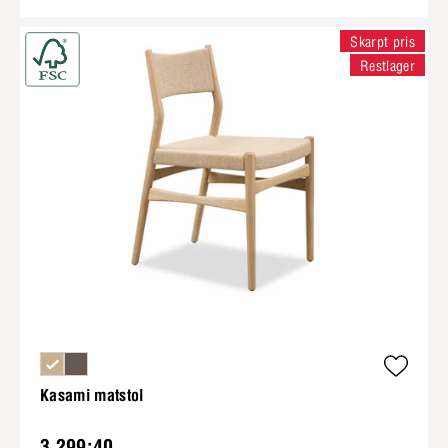
Skarpt pris
Restlager
Kasami matstol
3 299:40