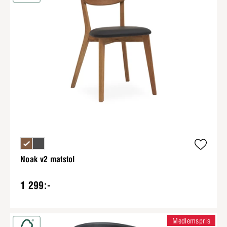
Noak v2 matstol
1 299:-
Medlemspris