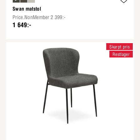
Swan matstol
Price.NonMember 2 399:-
1 649:-
Skarpt pris
Restlager