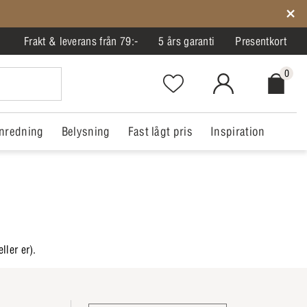
Frakt & leverans från 79:-
5 års garanti
Presentkort
0
Favorites.NavigationButton.Text
MitIlva.Login
Checkout.
nredning
Belysning
Fast lågt pris
Inspiration
ller er).