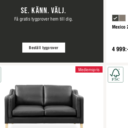
SE. KÄNN. VÄLJ.
Få gratis tygprover hem till dig.
Mexico 2
Beställ tygprover
4 999:
Medlemspris