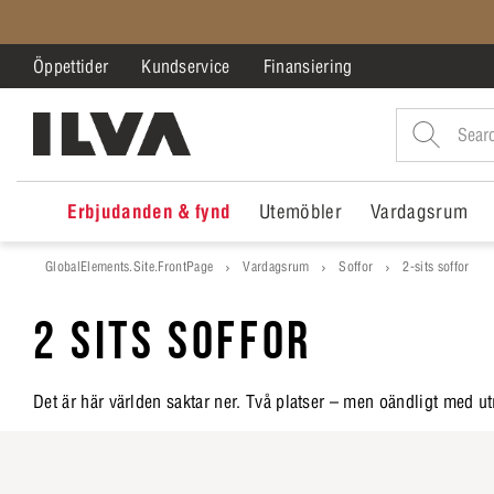
Öppettider
Kundservice
Finansiering
Erbjudanden & fynd
Utemöbler
Vardagsrum
GlobalElements.Site.FrontPage
Vardagsrum
Soffor
2-sits soffor
2 SITS SOFFOR
Det är här världen saktar ner. Två platser – men oändligt med u