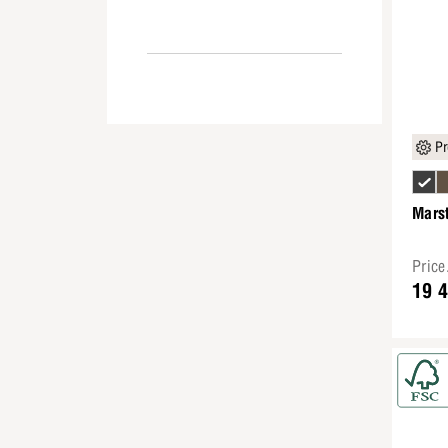
Pr
Marst
Pric
19 