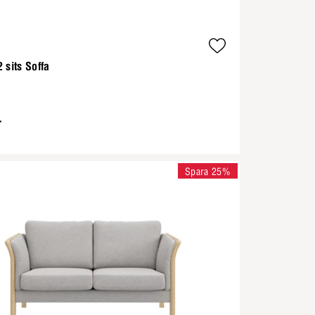
 sits Soffa
-
Spara 25%