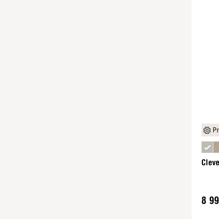
Pr
Cleve
8 99