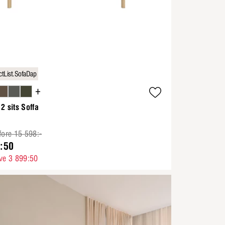
tList.SofaDap
+
2 sits Soffa
fore 15 598:-
:50
ve 3 899:50