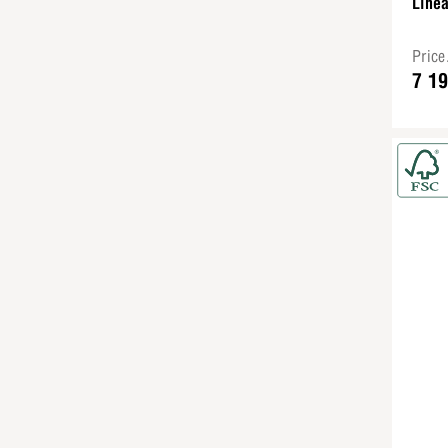
Linea
Pric
7 1