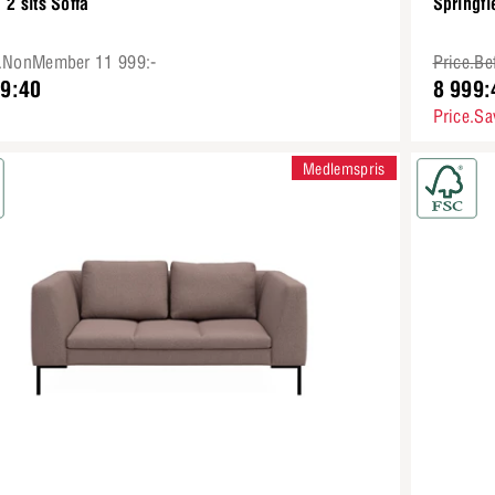
 2 sits Soffa
Springfi
e.NonMember 11 999:-
Price.Be
99:40
8 999:
Price.Sa
Medlemspris