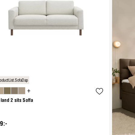
oductList.SofaDap
+
land 2 sits Soffa
9:-