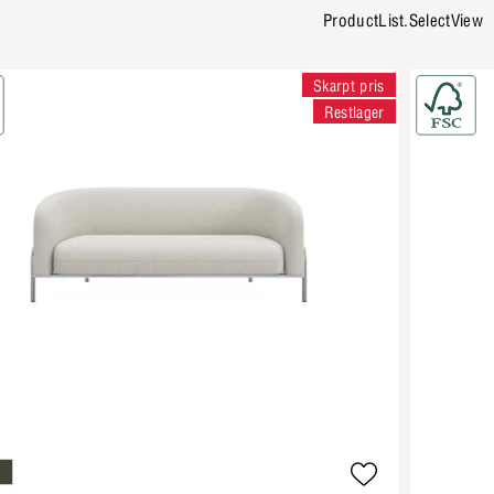
ProductList.SelectView
Skarpt pris
Restlager