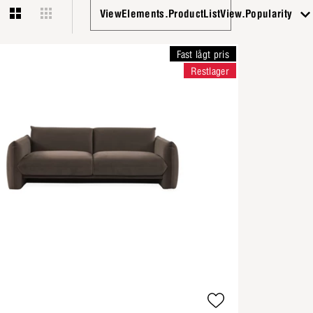
ViewElements.ProductListView.Popularity
Fast lågt pris
Restlager