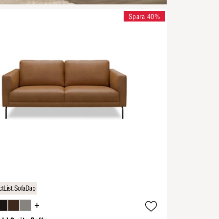
Spara 40%
tList.SofaDap
+