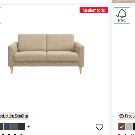
Medlemspris
oductList.SofaDap
Produc
+