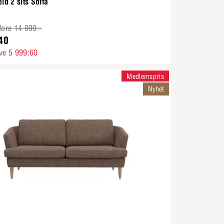
eld 2 sits Soffa
fore 14 999:-
40
ve 5 999:60
Medlemspris
Nyhet