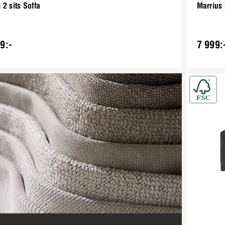
2 sits Soffa
Marrius 
9:-
7 999: