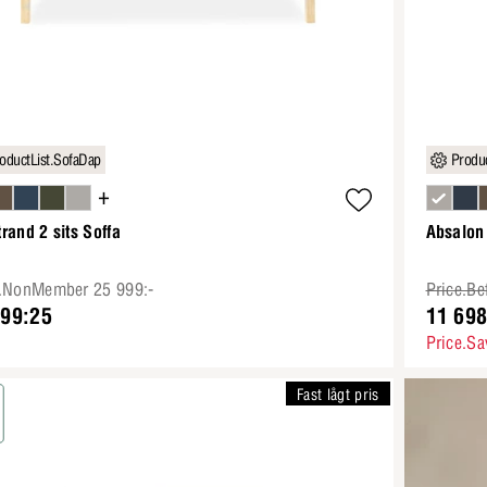
oductList.SofaDap
Produc
+
rand 2 sits Soffa
Absalon 
e.NonMember 25 999:-
Price.Be
499:25
11 698
Price.Sa
Fast lågt pris