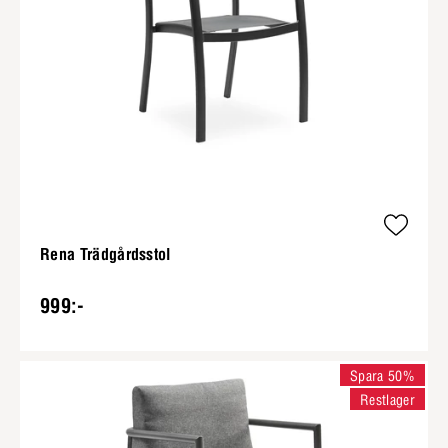
Rena Trädgårdsstol
999:-
Spara 50%
Restlager