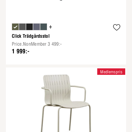
+
Click Trädgårdsstol
Price.NonMember 3 499:-
1 999:-
Medlemspris