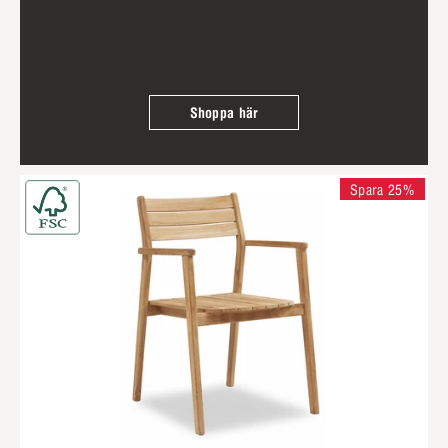
Shoppa här
Spara 25%