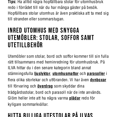
Tips:
Ha alltid några hopfällbara stolar för utomhusbruk
redo i förrådet till när du har många gäster på besök.
Hopfällbara stolar utomhus är även praktiska att ta med sig
till stranden eller sommarstugan.
INRED UTOMHUS MED SNYGGA
UTEMÖBLER: STOLAR, SOFFOR SAMT
UTETILLBEHÖR
Utemöbler som stolar, bord och soffor kommer till sin fulla
rätt tillsammans med heminredning för utomhusbruk. På
ILVA hittar du i den senare kategorin bland annat
stämningsfulla
ljuslyktor
,
utomhusmattor
och
parasoller
i
flera olika storlekar och utföranden. Vi har även
dynboxar
till förvaring och
överdrag
som skyddar dina
trädgårdsstolar, bord och parasoll när de inte används.
Glöm heller inte att ha några varma
plädar
redo för
kyligare sommarkvällar.
HITTA BILLIGA UTESTOLAR PÅ ILVAS