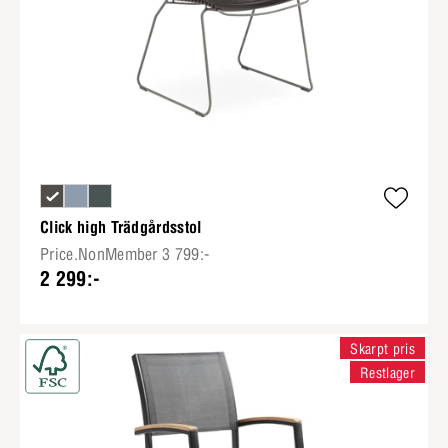
Click high Trädgårdsstol
Price.NonMember 3 799:-
2 299:-
Skarpt pris
Restlager