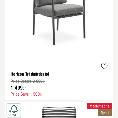
Horizon Trädgårdsstol
Price.Before 2 999:-
1 499:-
Price.Save 1 500:-
Medlemspris
Nyhet