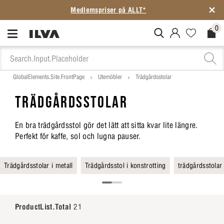
Medlemspriser på ALLT*
0
MitIlva.Login
Favorites.N
Check
GlobalElements.Site.FrontPage
Utemöbler
Trädgårdsstolar
TRÄDGÅRDSSTOLAR
En bra trädgårdsstol gör det lätt att sitta kvar lite längre.
Perfekt för kaffe, sol och lugna pauser.
Trädgårdsstolar i metall
Trädgårdsstol i konstrotting
trädgårdsstolar 
ProductList.Total
21