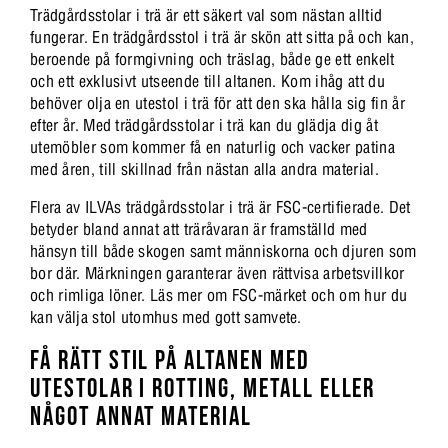
Trädgårdsstolar i trä är ett säkert val som nästan alltid
fungerar. En trädgårdsstol i trä är skön att sitta på och kan,
beroende på formgivning och träslag, både ge ett enkelt
och ett exklusivt utseende till altanen. Kom ihåg att du
behöver olja en utestol i trä för att den ska hålla sig fin år
efter år. Med trädgårdsstolar i trä kan du glädja dig åt
utemöbler som kommer få en naturlig och vacker patina
med åren, till skillnad från nästan alla andra material.
Flera av ILVAs trädgårdsstolar i trä är FSC-certifierade. Det
betyder bland annat att träråvaran är framställd med
hänsyn till både skogen samt människorna och djuren som
bor där. Märkningen garanterar även rättvisa arbetsvillkor
och rimliga löner. Läs mer om FSC-märket och om hur du
kan välja stol utomhus med gott samvete.
FÅ RÄTT STIL PÅ ALTANEN MED
UTESTOLAR I ROTTING, METALL ELLER
NÅGOT ANNAT MATERIAL