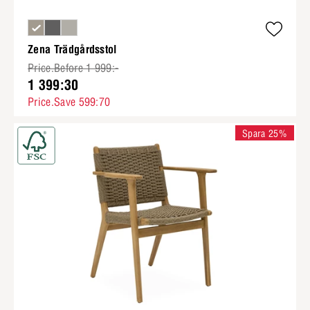
Zena Trädgårdsstol
Price.Before 1 999:-
1 399:30
Price.Save 599:70
Spara 25%