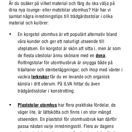
Är du osäker på vilket material och färg du ska välja på
dina nya lounge- eller matstolar utomhus? Här har vi
samlat några inredningstips till trädgårdsstolar i olika
material och kulörer:
En korgstol utomhus är ett populärt alternativ bland
våra kunder och ger ett naturligt utseende till
uteplatsen. En korgstol är skön att sitta i, men är som
de flesta utestolar ännu skönare med en
dyna
.
Rottingstolar för utomhusbruk är snygga både på
träaltaner och stenbeläggningar, och ihop med växter i
vackra
lerkrukor
får du en levande och organisk
känsla i ditt uterum. På ILVA hittar du även
trädgårdsstolar i konstrotting.
Plaststolar utomhus
har flera praktiska fördelar, de
väger lite, är lättskötta och finns i en stor mängd
utseenden. En plaststol för utomhusbruk kan därför
passa nästan varje inredningsstil. Flera av dagens