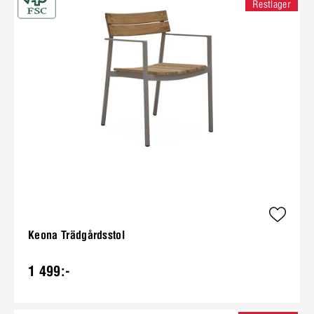
Restlager
Keona Trädgårdsstol
1 499:-