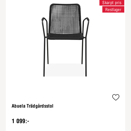
Skarpt pris
Restlager
Abuela Trädgårdsstol
1 099:-