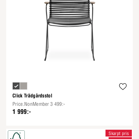
Click Trädgårdsstol
Price.NonMember 3 499:-
1 999:-
Skarpt pris