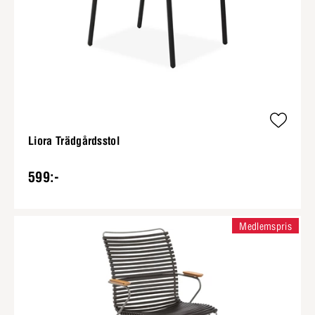
Liora Trädgårdsstol
599:-
Medlemspris