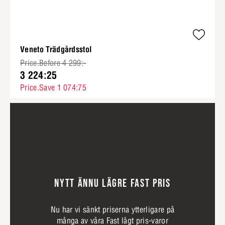
Veneto Trädgårdsstol
Price.Before 4 299:-
3 224:25
Price.Save 1 074:75
NYTT ÄNNU LÄGRE FAST PRIS
Nu har vi sänkt priserna ytterligare på
många av våra Fast lågt pris-varor