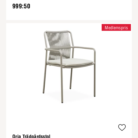
999:50
Medlemspris
Oria Trädgårdsstol