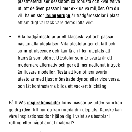
plastmaterial ser dessutom så robusta och kvalitativa
ut, att de även passar i mer exklusiva miljöer. Om du
vill ha en stor
loungegrupp
är trädgårdsstolar i plast
ett smidigt val tack vare deras lätta vikt.
Vita trädgårdsstolar är ett klassiskt val och passar
nästan alla uteplatser. Vita utestolar ger ett lätt och
somrigt utseende och kan få en liten uteplats att
framstå som större. Utestolar som är svarta är ett
modernare alternativ och ger ett mer nedtonat intryck
än ljusare modeller. Testa att kombinera svarta
utestolar med ljust mönstrade dynor, eller vice versa,
och låt kontrasterna bilda ett vackert blickfång.
På ILVAs
inspirationssidor
finns massor av bilder som kan
ge dig idéer till hur du kan inreda din uteplats. Kanske kan
våra inspirationssidor hjälpa dig i valet av utestolar i
rotting eller något annat material?