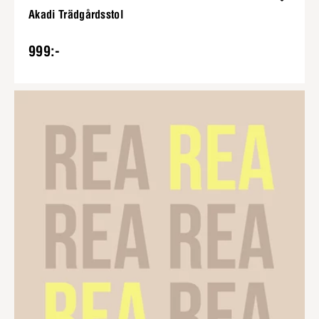
Akadi Trädgårdsstol
999:-