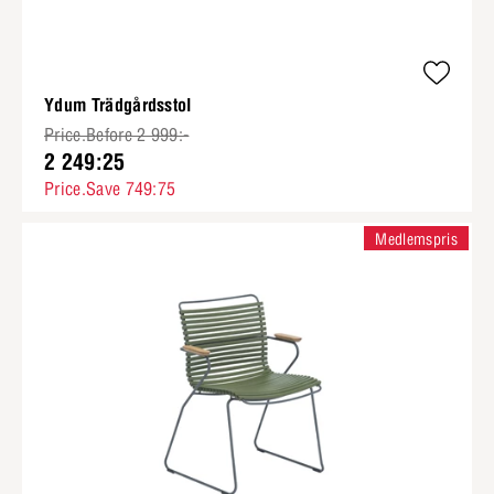
Ydum Trädgårdsstol
Price.Before 2 999:-
2 249:25
Price.Save 749:75
Medlemspris