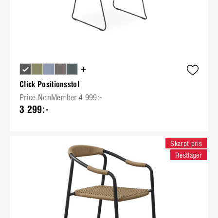
+
Click Positionsstol
Price.NonMember 4 999:-
3 299:-
Skarpt pris
Restlager