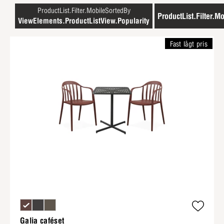
ProductList.Filter.MobileSortedBy
ProductList.Filter.Mo
ViewElements.ProductListView.Popularity
Fast lågt pris
Galia caféset