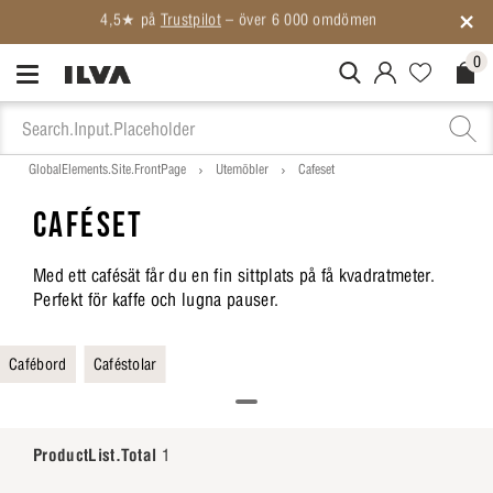
Medlemspriser på ALLT*
0
MitIlva.Login
Favorites.N
Check
GlobalElements.Site.FrontPage
Utemöbler
Cafeset
CAFÉSET
Med ett cafésät får du en fin sittplats på få kvadratmeter.
Perfekt för kaffe och lugna pauser.
Cafébord
Caféstolar
ProductList.Total
1