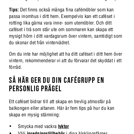
Tips:
Det finns också många fina cafémöbler som kan
passa inomhus i ditt hem. Exempelvis kan ett caféset i
rotting lika gärna vara inne- som utemöbler. Och ditt
caféset i trä som står ute om sommaren kan skapa ett
mysigt hörn i ditt vardagsrum över vintern, samtidigt som
du skonar det från vintervädret.
Om du inte har möjlighet att ha ditt caféset i ditt hem över
vintern, rekommenderar vi att du förvarar det skyddat i ett
förråd.
SÅ HÄR GER DU DIN CAFÉGRUPP EN
PERSONLIG PRÄGEL
Ett caféset bidrar till att skapa en trevlig atmosfär på
balkongen eller altanen. Här är fem tips på hur du kan
skapa en mysig stämning:
Smycka med vackra
lyktor
Välj
inredningstillbehör
i dina älsklingsfärger