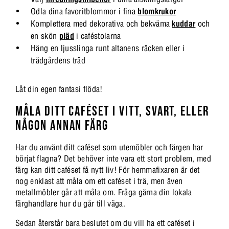
Odla dina favoritblommor i fina
blomkrukor
Komplettera med dekorativa och bekväma
kuddar
och
en skön
pläd
i caféstolarna
Häng en ljusslinga runt altanens räcken eller i
trädgårdens träd
Låt din egen fantasi flöda!
MÅLA DITT CAFÉSET I VITT, SVART, ELLER
NÅGON ANNAN FÄRG
Har du använt ditt caféset som utemöbler och färgen har
börjat flagna? Det behöver inte vara ett stort problem, med
färg kan ditt caféset få nytt liv! För hemmafixaren är det
nog enklast att måla om ett caféset i trä, men även
metallmöbler går att måla om. Fråga gärna din lokala
färghandlare hur du går till väga.
Sedan återstår bara beslutet om du vill ha ett caféset i