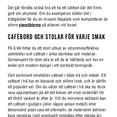
Det går förstås också bra att ha ett caféset där det finns
gott om utrymme. Om du exempelvis ställer det i
trädgården får du en trivsam fikaplats som kompletterar de
större
utemöblerna
på altanen vid huset.
CAFÉBORD OCH STOLAR FÖR VARJE SMAK
På ILVA hittar du ett stort utbud av utrymmeseffektiva
utemöbler och caféset i olika storlekar och material.
Gemensamt för dem alla är att de är hållfasta och har en
enkel och modern design i ett nordiskt formspråk.
Vårt sortiment innehåller caféset i både trä och metall. Ett
caféset i trä har en klassisk och stilren look, och är därför
ett populärt val. Om du väljer ett caféset i trä ska du dock
vara uppmärksam på att det kräver ett visst underhåll för
att förbli vackert år efter år. Vill du minimera skötseln kan
ett caféset i gjutjärn (eller någon annan metall) eller
återanvänd plast vara ett alternativ, de materialen behöver
bara rengöras (och eventuellt ommålas efter många år).