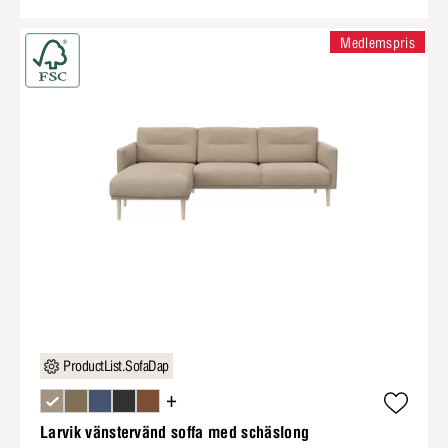
Medlemspris
ProductList.SofaDap
+
Larvik vänstervänd soffa med schäslong