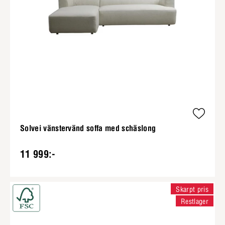
Solvei vänstervänd soffa med schäslong
11 999:-
Skarpt pris
Restlager