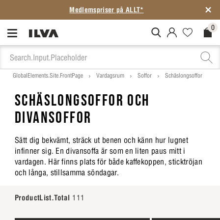
Medlemspriser på ALLT*
0
MitIlva.Login
Favorites.N
Check
GlobalElements.Site.FrontPage
Vardagsrum
Soffor
Schäslongsoffor
SCHÄSLONGSOFFOR OCH
DIVANSOFFOR
Sätt dig bekvämt, sträck ut benen och känn hur lugnet
infinner sig. En divansoffa är som en liten paus mitt i
vardagen. Här finns plats för både kaffekoppen, sticktröjan
och långa, stillsamma söndagar.
ProductList.Total
111