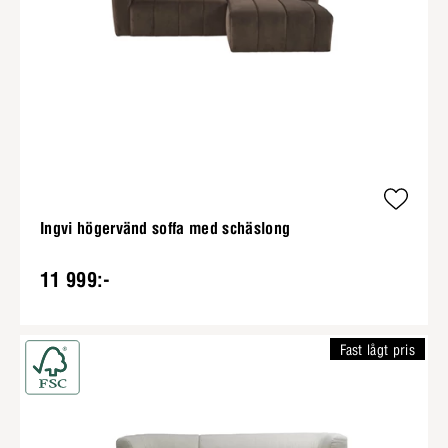
Ingvi högervänd soffa med schäslong
11 999:-
Fast lågt pris