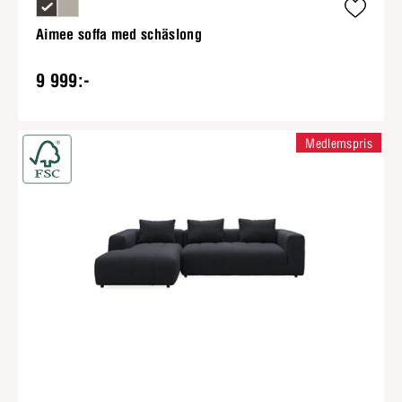
Aimee soffa med schäslong
9 999:-
Medlemspris