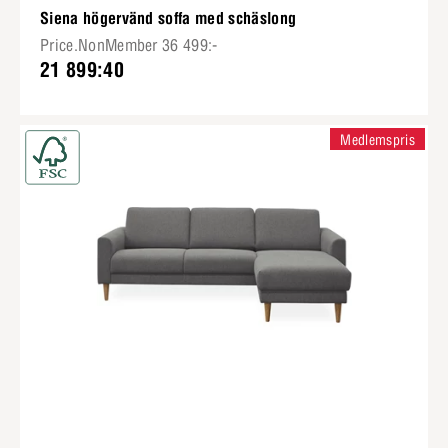
Siena högervänd soffa med schäslong
Price.NonMember 36 499:-
21 899:40
Medlemspris