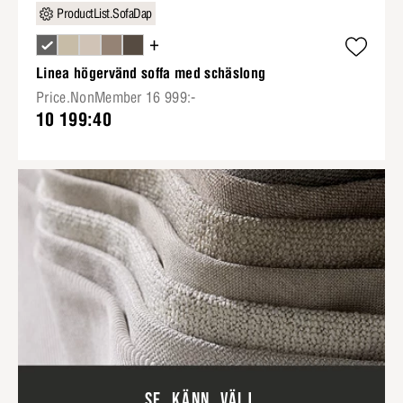
ProductList.SofaDap
+
Linea högervänd soffa med schäslong
Price.NonMember 16 999:-
10 199:40
SE. KÄNN. VÄLJ.