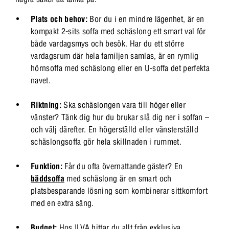
Plats och behov:
Bor du i en mindre lägenhet, är en
kompakt 2-sits soffa med schäslong ett smart val för
både vardagsmys och besök. Har du ett större
vardagsrum där hela familjen samlas, är en rymlig
hörnsoffa med schäslong eller en U-soffa det perfekta
navet.
Riktning:
Ska schäslongen vara till höger eller
vänster? Tänk dig hur du brukar slå dig ner i soffan –
och välj därefter. En högerställd eller vänsterställd
schäslongsoffa gör hela skillnaden i rummet.
Funktion:
Får du ofta övernattande gäster? En
bäddsoffa
med schäslong är en smart och
platsbesparande lösning som kombinerar sittkomfort
med en extra säng.
Budget:
Hos ILVA hittar du allt från exklusiva