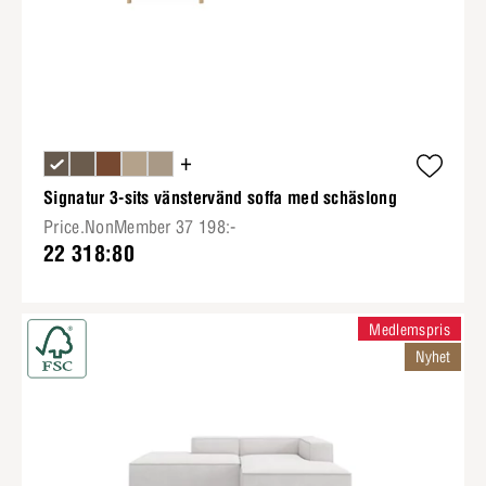
+
Signatur 3-sits vänstervänd soffa med schäslong
Price.NonMember 37 198:-
22 318:80
Medlemspris
Nyhet