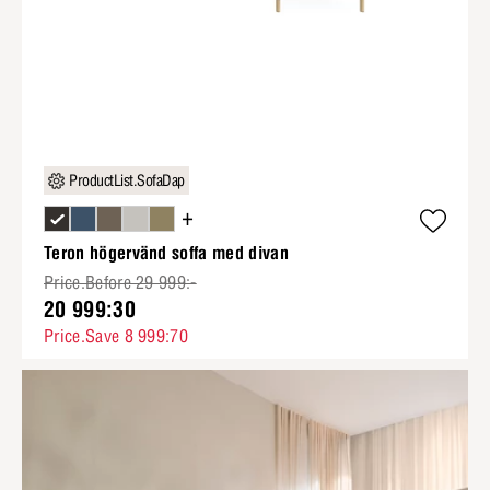
ProductList.SofaDap
+
Teron högervänd soffa med divan
Price.Before 29 999:-
20 999:30
Price.Save 8 999:70