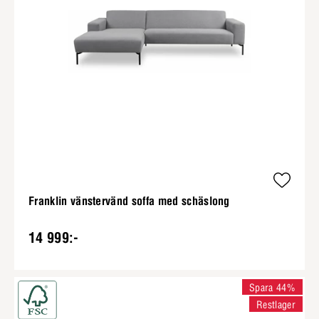
Franklin vänstervänd soffa med schäslong
14 999:-
Spara 44%
Restlager