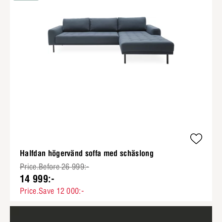
Halfdan högervänd soffa med schäslong
Price.Before 26 999:-
14 999:-
Price.Save 12 000:-