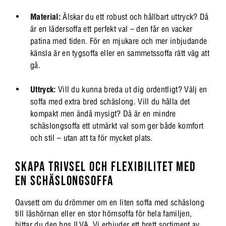
Material:
Älskar du ett robust och hållbart uttryck? Då
är en lädersoffa ett perfekt val – den får en vacker
patina med tiden. För en mjukare och mer inbjudande
känsla är en tygsoffa eller en sammetssoffa rätt väg att
gå.
Uttryck:
Vill du kunna breda ut dig ordentligt? Välj en
soffa med extra bred schäslong. Vill du hålla det
kompakt men ändå mysigt? Då är en mindre
schäslongsoffa ett utmärkt val som ger både komfort
och stil – utan att ta för mycket plats.
SKAPA TRIVSEL OCH FLEXIBILITET MED
EN SCHÄSLONGSOFFA
Oavsett om du drömmer om en liten soffa med schäslong
till läshörnan eller en stor hörnsoffa för hela familjen,
hittar du den hos ILVA. Vi erbjuder ett brett sortiment av