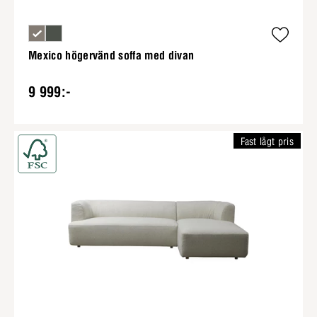
Mexico högervänd soffa med divan
9 999:-
Fast lågt pris