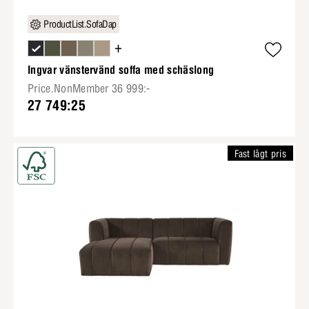
ProductList.SofaDap
+
Ingvar vänstervänd soffa med schäslong
Price.NonMember 36 999:-
27 749:25
Fast lågt pris