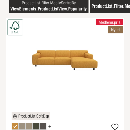
ProductList.Filter.MobileSortedBy
ProductList.Filter.Mo
ViewElements.ProductListView.Popularity
Medlemspris
Nyhet
ProductList.SofaDap
+