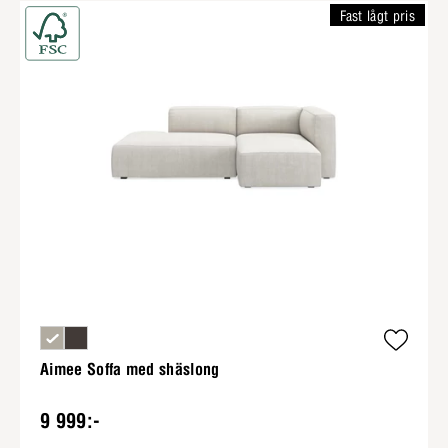
Fast lågt pris
Aimee Soffa med shäslong
9 999:-