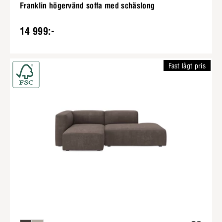
Franklin högervänd soffa med schäslong
14 999:-
Fast lågt pris