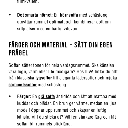
filmkvällen.
Det smarta hörnet:
En
hörnsoffa
med schäslong
utnyttjar rummet optimalt och kombinerar gott om
sittplatser med en härlig vilozon.
FÄRGER OCH MATERIAL – SÄTT DIN EGEN
PRÄGEL
Soffan sätter tonen för hela vardagsrummet. Ska känslan
vara lugn, varm eller lite modigare? Hos ILVA hittar du allt
från klassiska
tygsoffor
till eleganta lädersoffor och mjuka
sammetssoffor
med schäslong.
Färger:
En
grå soffa
är tidlös och lätt att matcha med
kuddar och plädar. En brun ger värme, medan en ljus
modell öppnar upp rummet och skapar en luftig
känsla. Vill du sticka ut? Välj en starkare färg och låt
soffan bli rummets blickfång.