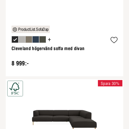
ProductList.SofaDap
+
Cleveland högervänd soffa med divan
8 999:-
Spara 30%