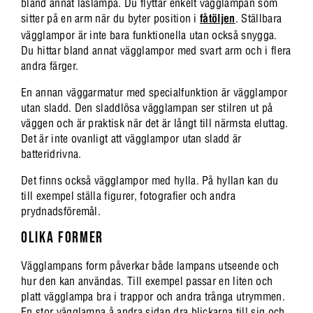
bland annat läslampa. Du flyttar enkelt vägglampan som
sitter på en arm när du byter position i
fåtöljen
. Ställbara
vägglampor är inte bara funktionella utan också snygga.
Du hittar bland annat vägglampor med svart arm och i flera
andra färger.
En annan väggarmatur med specialfunktion är vägglampor
utan sladd. Den sladdlösa vägglampan ser stilren ut på
väggen och är praktisk när det är långt till närmsta eluttag.
Det är inte ovanligt att vägglampor utan sladd är
batteridrivna.
Det finns också vägglampor med hylla. På hyllan kan du
till exempel ställa figurer, fotografier och andra
prydnadsföremål.
OLIKA FORMER
Vägglampans form påverkar både lampans utseende och
hur den kan användas. Till exempel passar en liten och
platt vägglampa bra i trappor och andra trånga utrymmen.
En stor vägglampa å andra sidan dra blickarna till sig och