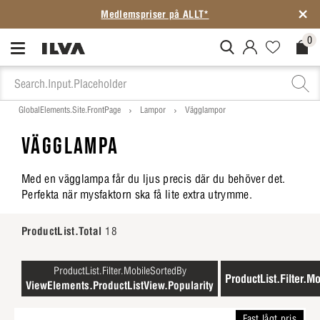
Medlemspriser på ALLT*
0
MitIlva.Login
Favorites.N
Check
GlobalElements.Site.FrontPage
Lampor
Vägglampor
VÄGGLAMPA
Med en vägglampa får du ljus precis där du behöver det.
Perfekta när mysfaktorn ska få lite extra utrymme.
ProductList.Total
18
ProductList.Filter.MobileSortedBy
ProductList.Filter.Mo
ViewElements.ProductListView.Popularity
Fast lågt pris