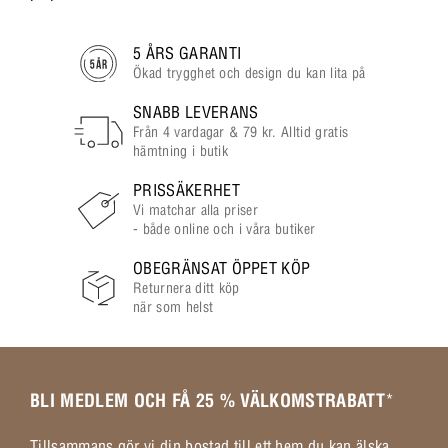
5 ÅRS GARANTI
Ökad trygghet och design du kan lita på
SNABB LEVERANS
Från 4 vardagar & 79 kr. Alltid gratis
hämtning i butik
PRISSÄKERHET
Vi matchar alla priser
- både online och i våra butiker
OBEGRÄNSAT ÖPPET KÖP
Returnera ditt köp
när som helst
BLI MEDLEM OCH FÅ 25 % VÄLKOMSTRABATT
*
Tillsammans gör vi din bostad till ett hem du kan älska.