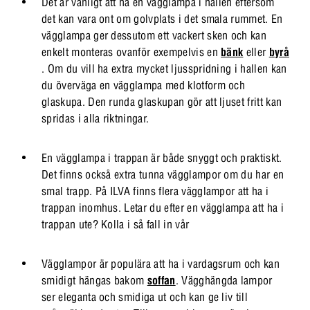
Det är vanligt att ha en vägglampa i hallen eftersom
det kan vara ont om golvplats i det smala rummet. En
vägglampa ger dessutom ett vackert sken och kan
enkelt monteras ovanför exempelvis en
bänk
eller
byrå
. Om du vill ha extra mycket ljusspridning i hallen kan
du överväga en vägglampa med klotform och
glaskupa. Den runda glaskupan gör att ljuset fritt kan
spridas i alla riktningar.
En vägglampa i trappan är både snyggt och praktiskt.
Det finns också extra tunna vägglampor om du har en
smal trapp. På ILVA finns flera vägglampor att ha i
trappan inomhus. Letar du efter en vägglampa att ha i
trappan ute? Kolla i så fall in vår
Vägglampor är populära att ha i vardagsrum och kan
smidigt hängas bakom
soffan
. Vägghängda lampor
ser eleganta och smidiga ut och kan ge liv till