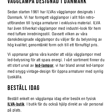
VÄGGLAMPA DESIGNAD I DANMARK
Sedan starten 1961 har ILVAs vägglampor designats i
Danmark. Vi har formgett vägglampor i allt från retro-
utföranden till lyxiga armaturer i exklusiva material. ILVA
har även tillverkat vägglampor med industri-look för hem
med tuffare inredningsstil. Oavsett vilken av våra
danskdesignade vägglampor du väljer får du belysning av
hög kvalitet, genomtänkt form och till ett förnuftigt pris.
Vi uppmanar gärna våra kunder att välja vägglampor med
led-belysning för att spara energi. I vårt sortiment finner du
ett stort urval av
led-lampor
, vi har bland annat led-lampor
med snygg vintage-design för öppna armaturer med synlig
ljuskälla.
BESTÄLL IDAG
Beställ enkelt en vägglampa idag eller besök en fysisk
ILVA-butik
. I butik får du också hjälp direkt av vår personal
på plats.