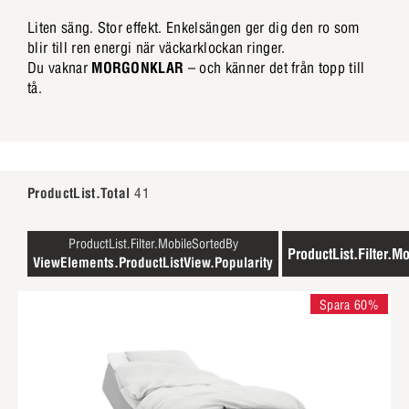
Liten säng. Stor effekt. Enkelsängen ger dig den ro som
blir till ren energi när väckarklockan ringer.
Du vaknar
MORGONKLAR
– och känner det från topp till
tå.
ProductList.Total
41
ProductList.Filter.MobileSortedBy
ProductList.Filter.Mo
ViewElements.ProductListView.Popularity
Spara 60%