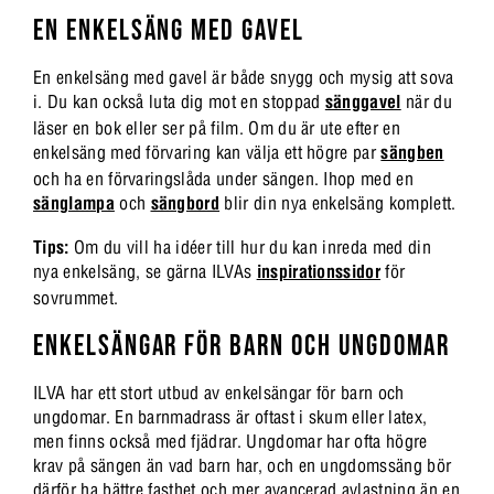
EN ENKELSÄNG MED GAVEL
En enkelsäng med gavel är både snygg och mysig att sova
i. Du kan också luta dig mot en stoppad
sänggavel
när du
läser en bok eller ser på film. Om du är ute efter en
enkelsäng med förvaring kan välja ett högre par
sängben
och ha en förvaringslåda under sängen. Ihop med en
sänglampa
och
sängbord
blir din nya enkelsäng komplett.
Tips:
Om du vill ha idéer till hur du kan inreda med din
nya enkelsäng, se gärna ILVAs
inspirationssidor
för
sovrummet.
ENKELSÄNGAR FÖR BARN OCH UNGDOMAR
ILVA har ett stort utbud av enkelsängar för barn och
ungdomar. En barnmadrass är oftast i skum eller latex,
men finns också med fjädrar. Ungdomar har ofta högre
krav på sängen än vad barn har, och en ungdomssäng bör
därför ha bättre fasthet och mer avancerad avlastning än en