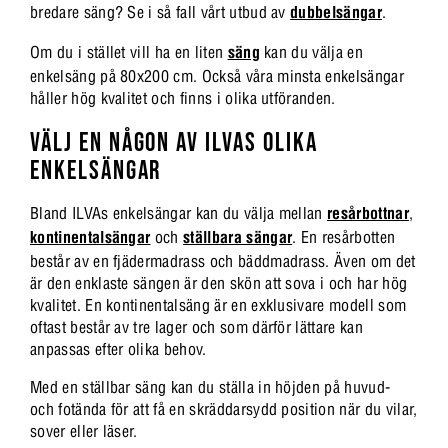
bredare säng? Se i så fall vårt utbud av
dubbelsängar
.
Om du i stället vill ha en liten
säng
kan du välja en
enkelsäng på 80x200 cm. Också våra minsta enkelsängar
håller hög kvalitet och finns i olika utföranden.
VÄLJ EN NÅGON AV ILVAS OLIKA
ENKELSÄNGAR
Bland ILVAs enkelsängar kan du välja mellan
resårbottnar
,
kontinentalsängar
och
ställbara sängar
. En resårbotten
består av en fjädermadrass och bäddmadrass. Även om det
är den enklaste sängen är den skön att sova i och har hög
kvalitet. En kontinentalsäng är en exklusivare modell som
oftast består av tre lager och som därför lättare kan
anpassas efter olika behov.
Med en ställbar säng kan du ställa in höjden på huvud-
och fotända för att få en skräddarsydd position när du vilar,
sover eller läser.