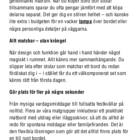
genomtänkt matrum. När du köper bord och stolar
tillsammans sparar du ofta pengar jämfört med att köpa
delarna separat. Det ger dig en stilren helhet – och kanske
lite extra i budgeten för en vacker
lampa
över bordet eller
några personliga detaljer på väggarna.
Allt matchar – utan krångel
När design och funktion går hand i hand händer något
magiskt i rummet. Allt känns mer sammanhängande. Du
slipper leta efter stolar som matchar ett bord du redan
förälskat dig i – i stället får du ett välkomponerat set som
känns rätt från första dagen.
Gör plats för fler på några sekunder
Från mysiga vardagsmiddagar till fullsatta festkvällar på
nolltid. Flera av våra matgrupper inkluderar ett praktiskt
matbord med utdrag eller iläggsskivor, så att du alltid är
redo för spontana middagar eller familjefiranden. Det är
den flexibla lösningen som gör att det alltid finns plats för
en till runt bordet.