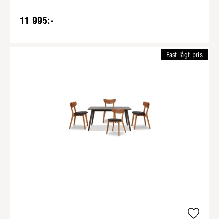
11 995:-
Fast lågt pris