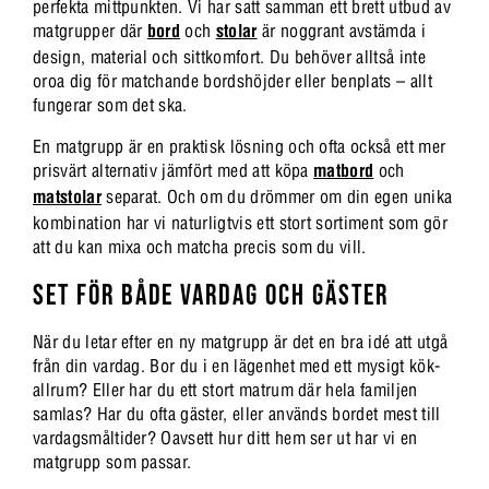
perfekta mittpunkten. Vi har satt samman ett brett utbud av
matgrupper där
bord
och
stolar
är noggrant avstämda i
design, material och sittkomfort. Du behöver alltså inte
oroa dig för matchande bordshöjder eller benplats – allt
fungerar som det ska.
En matgrupp är en praktisk lösning och ofta också ett mer
prisvärt alternativ jämfört med att köpa
matbord
och
matstolar
separat. Och om du drömmer om din egen unika
kombination har vi naturligtvis ett stort sortiment som gör
att du kan mixa och matcha precis som du vill.
SET FÖR BÅDE VARDAG OCH GÄSTER
När du letar efter en ny matgrupp är det en bra idé att utgå
från din vardag. Bor du i en lägenhet med ett mysigt kök-
allrum? Eller har du ett stort matrum där hela familjen
samlas? Har du ofta gäster, eller används bordet mest till
vardagsmåltider? Oavsett hur ditt hem ser ut har vi en
matgrupp som passar.