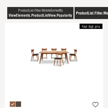
ProductList.Filter.MobileSortedBy
ProductList.Filter.Mo
ViewElements.ProductListView.Popularity
Fast lågt pris