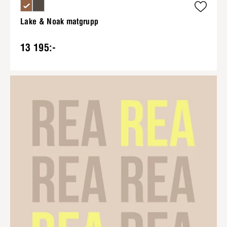
Lake & Noak matgrupp
13 195:-