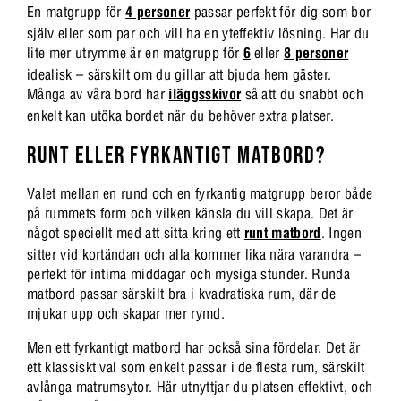
En matgrupp för
4 personer
passar perfekt för dig som bor
själv eller som par och vill ha en yteffektiv lösning. Har du
lite mer utrymme är en matgrupp för
6
eller
8 personer
idealisk – särskilt om du gillar att bjuda hem gäster.
Många av våra bord har
iläggsskivor
så att du snabbt och
enkelt kan utöka bordet när du behöver extra platser.
RUNT ELLER FYRKANTIGT MATBORD?
Valet mellan en rund och en fyrkantig matgrupp beror både
på rummets form och vilken känsla du vill skapa. Det är
något speciellt med att sitta kring ett
runt matbord
. Ingen
sitter vid kortändan och alla kommer lika nära varandra –
perfekt för intima middagar och mysiga stunder. Runda
matbord passar särskilt bra i kvadratiska rum, där de
mjukar upp och skapar mer rymd.
Men ett fyrkantigt matbord har också sina fördelar. Det är
ett klassiskt val som enkelt passar i de flesta rum, särskilt
avlånga matrumsytor. Här utnyttjar du platsen effektivt, och