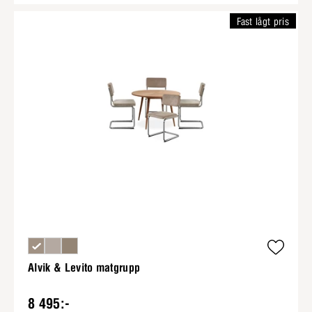
Fast lågt pris
Alvik & Levito matgrupp
8 495:-