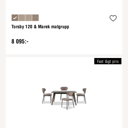
Torsby 120 & Marek matgrupp
8 095:-
Fast lågt pris