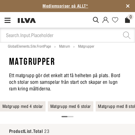
Medlemspriser på ALLT*
0
MitIlva.Login
Favorites.N
Check
GlobalElements.Site.FrontPage
Matrum
Matgrupper
MATGRUPPER
Ett matgrupp gör det enkelt att få helheten på plats. Bord
och stolar som samspelar från start och skapar en lugn
ram kring måltiderna.
Matgrupp med 4 stolar
Matgrupp med 6 stolar
Matgrupp med 8 stol
ProductList.Total
23