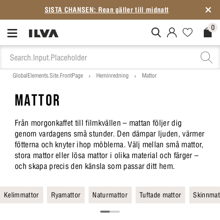
4,5★ på
Trustpilot
– över 6 000 omdömen
0
MitIlva.Login
Favorites.N
Check
GlobalElements.Site.FrontPage
Heminredning
Mattor
MATTOR
Från morgonkaffet till filmkvällen – mattan följer dig
genom vardagens små stunder. Den dämpar ljuden, värmer
fötterna och knyter ihop möblerna. Välj mellan små mattor,
stora mattor eller lösa mattor i olika material och färger –
och skapa precis den känsla som passar ditt hem.
Kelimmattor
Ryamattor
Naturmattor
Tuftade mattor
Skinnmat