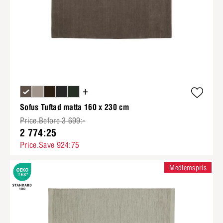
+
Sofus Tuftad matta 160 x 230 cm
Price.Before 3 699:-
2 774:25
Price.Save 924:75
Medlemspris