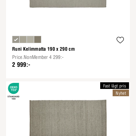
Runi Kelimmatta 190 x 290 cm
Price.NonMember 4 299:-
2 999:-
Fast lågt pris
Nyhet