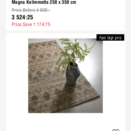
Magna Kelimmatta 250 x 350 cm
Price.Before 4 699:-
3 524:25
Price.Save 1 174:75
Fast lågt pris