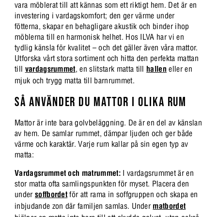
vara möblerat till att kännas som ett riktigt hem. Det är en
investering i vardagskomfort; den ger värme under
fötterna, skapar en behagligare akustik och binder ihop
möblerna till en harmonisk helhet. Hos ILVA har vi en
tydlig känsla för kvalitet – och det gäller även våra mattor.
Utforska vårt stora sortiment och hitta den perfekta mattan
till
vardagsrummet
, en slitstark matta till
hallen
eller en
mjuk och trygg matta till barnrummet.
SÅ ANVÄNDER DU MATTOR I OLIKA RUM
Mattor är inte bara golvbeläggning. De är en del av känslan
av hem. De samlar rummet, dämpar ljuden och ger både
värme och karaktär. Varje rum kallar på sin egen typ av
matta:
Vardagsrummet och matrummet:
I vardagsrummet är en
stor matta ofta samlingspunkten för myset. Placera den
under
soffbordet
för att rama in soffgruppen och skapa en
inbjudande zon där familjen samlas. Under
matbordet