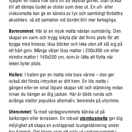
hjälper en matta inte bara till att skydda golvet, utan också
till att dämpa ljudet av stolar som dras ut. En ull- eller
viskosmatta kan ge en känsla av lyx och samtidigt förbättra
akustiken, så att samtalen vid bordet blir mer behagliga.
Barnrummet
: Här är en mjuk matta nästan oumbärlig. Den
skapar en varm och trygg lekyta där det finns plats för att
bygga med klossar, läsa böcker och leka utan att slå sig på
ett hårt golv. Många väljer lösa mattor i 200x300 cm eller
mindre mattor i 140x200 cm, som är lätta att flytta när
leken byter plats.
Hallen:
I hallen ger en matta inte bara värme – den ger
också det första intrycket av ditt hem. En lös matta i
gången eller en smal löpare skapar stil och stämning redan
innan du hänger av dig jackan. Här är både runda och
avlånga mattor populära alternativ, beroende på utrymme.
Uterummet:
Ta med vardagsrummets känsla ut på
balkongen eller terrassen. En robust
utomhusmatta
ger dig
möjlighet att skapa en avslappnad loungestämning under
bar himmel. Det känns som att rulla ut vardagsrummet i