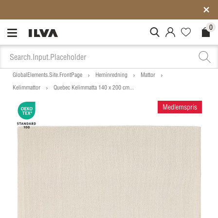
Medlemspriser på ALLT*
0
MitIlva.Login
Favorites.N
Check
GlobalElements.Site.FrontPage
Heminredning
Mattor
Kelimmattor
Quebec Kelimmatta 140 x 200 cm...
Medlemspris