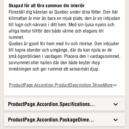
Skapad för att föra samman din interiör
Föreställ dig känslan av Quebec under dina fötter. Den här
kilimattan är mer än bara en mjuk plats; den är en inbjudan
till lugn och närvaro i ditt hem. Med sin ljusa nyans och
ulliga textur tillför den både värme och elegans till
rummet.
Quebec är gjord för hem med liv och rörelse. Den inbjuder
till lugna stunder och umgänge, där du kan njuta av de
små ögonblicken i vardagen. Placera den i vardagsrummet,
sovrummet eller hallen där den både knyter ihop
inredningen och ger rummet ett sensoriskt djup.
Quebecs specialitet
ProductPage.Accordion.ProductDescription.ShowMore
Naturliga toner och taktila ytor
Passar både i vardagsrum och sovrum
STANDARD 100 by OEKOTEX certifierad
ProductPage.Accordion.Specifications.Title
ProductPage.Accordion.PackageDimensionsAndWeight.T