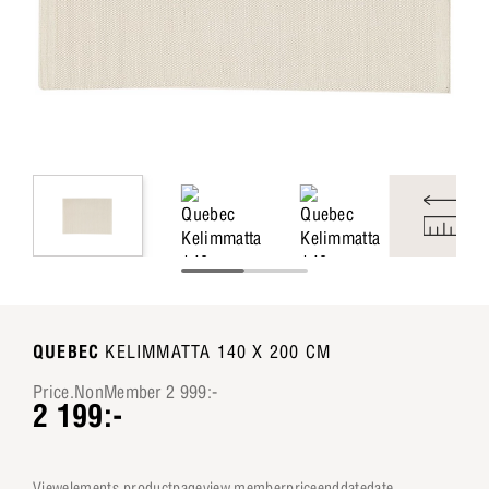
QUEBEC
KELIMMATTA 140 X 200 CM
Price.NonMember 2 999:-
2 199:-
viewelements.productpageview.memberpriceenddatedate