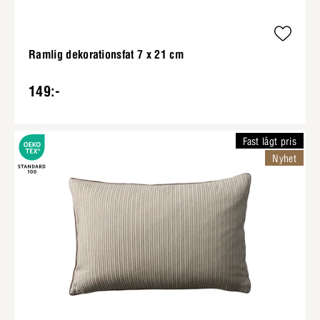
Ramlig dekorationsfat 7 x 21 cm
149:-
Fast lågt pris
Nyhet