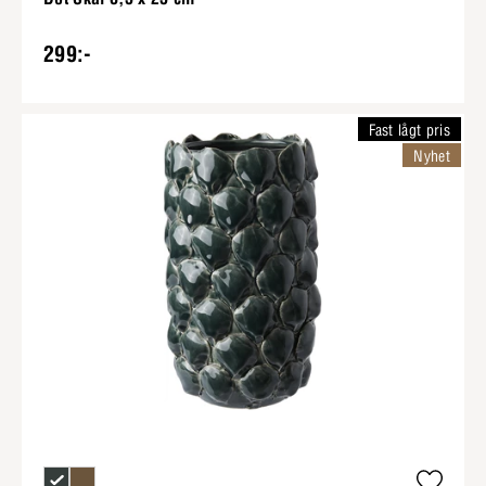
299:-
Fast lågt pris
Nyhet