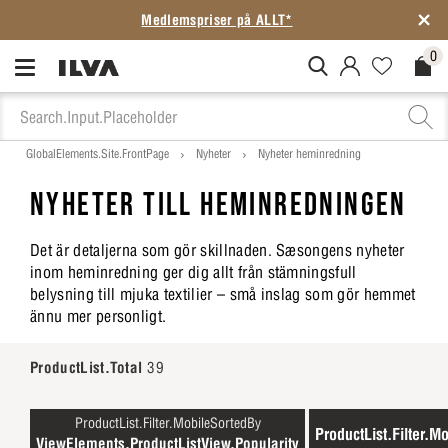
Medlemspriser på ALLT*
0
MitIlva.Login
Favorites.N
Check
GlobalElements.Site.FrontPage
Nyheter
Nyheter heminredning
NYHETER TILL HEMINREDNINGEN
Det är detaljerna som gör skillnaden. Sæsongens nyheter
inom heminredning ger dig allt från stämningsfull
belysning till mjuka textilier – små inslag som gör hemmet
ännu mer personligt.
ProductList.Total
39
ProductList.Filter.MobileSortedBy
ProductList.Filter.Mo
ViewElements.ProductListView.Popularity