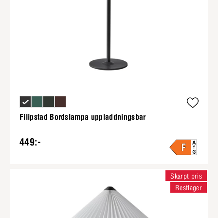
Filipstad Bordslampa uppladdningsbar
449:-
Skarpt pris
Restlager