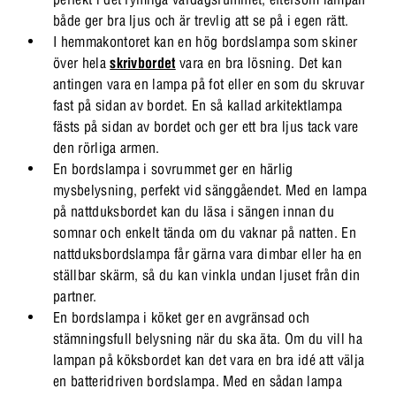
både ger bra ljus och är trevlig att se på i egen rätt.
I hemmakontoret kan en hög bordslampa som skiner
över hela
skrivbordet
vara en bra lösning. Det kan
antingen vara en lampa på fot eller en som du skruvar
fast på sidan av bordet. En så kallad arkitektlampa
fästs på sidan av bordet och ger ett bra ljus tack vare
den rörliga armen.
En bordslampa i sovrummet ger en härlig
mysbelysning, perfekt vid sänggåendet. Med en lampa
på nattduksbordet kan du läsa i sängen innan du
somnar och enkelt tända om du vaknar på natten. En
nattduksbordslampa får gärna vara dimbar eller ha en
ställbar skärm, så du kan vinkla undan ljuset från din
partner.
En bordslampa i köket ger en avgränsad och
stämningsfull belysning när du ska äta. Om du vill ha
lampan på köksbordet kan det vara en bra idé att välja
en batteridriven bordslampa. Med en sådan lampa