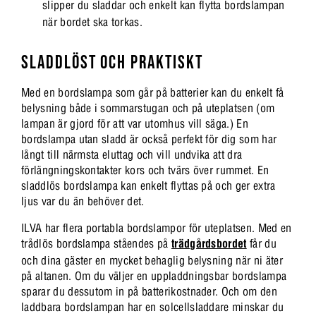
slipper du sladdar och enkelt kan flytta bordslampan
när bordet ska torkas.
SLADDLÖST OCH PRAKTISKT
Med en bordslampa som går på batterier kan du enkelt få
belysning både i sommarstugan och på uteplatsen (om
lampan är gjord för att var utomhus vill säga.) En
bordslampa utan sladd är också perfekt för dig som har
långt till närmsta eluttag och vill undvika att dra
förlängningskontakter kors och tvärs över rummet. En
sladdlös bordslampa kan enkelt flyttas på och ger extra
ljus var du än behöver det.
ILVA har flera portabla bordslampor för uteplatsen. Med en
trådlös bordslampa ståendes på
trädgårdsbordet
får du
och dina gäster en mycket behaglig belysning när ni äter
på altanen. Om du väljer en uppladdningsbar bordslampa
sparar du dessutom in på batterikostnader. Och om den
laddbara bordslampan har en solcellsladdare minskar du