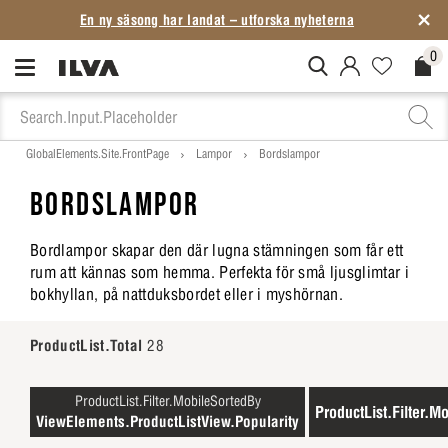
En ny säsong har landat – utforska nyheterna
0
MitIlva.Login
Favorites.N
Check
GlobalElements.Site.FrontPage
Lampor
Bordslampor
BORDSLAMPOR
Bordlampor skapar den där lugna stämningen som får ett
rum att kännas som hemma. Perfekta för små ljusglimtar i
bokhyllan, på nattduksbordet eller i myshörnan.
ProductList.Total
28
ProductList.Filter.MobileSortedBy
ProductList.Filter.Mo
ViewElements.ProductListView.Popularity