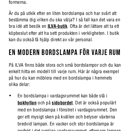
formerna.
Är du på utkik efter en liten bordslampa och har svårt att
bestämma dig vilken du ska välja? I så fall kan det vara en
bra idé att besök en
ILVA-butik
. Ofta är det lättare att ta ett
köpbeslut efter att ha sett produkten i verkligheten. I butik
kan du också få hjälp direkt av vår personal.
EN MODERN BORDSLAMPA FÖR VARJE RUM
På ILVA finns både stora och små bordslampor och du kan
enkelt hitta en modell till varje rum. Här är några exempel
på hur du kan möblera med en bordslampa i hemmets
olika delar:
En bordslampa i vardagsrummet kan både stå i
bokhyllan
och på
sidobordet
. Det är också populärt
med en bordslampa i fönstret i vardagsrummet. Den
ger ett mysigt sken på kvällen och belyser växterna
bredvid lampan. En vacker och stor bordslampa är
perfekt i det rymliga vardagsrummet, eftersom lampan