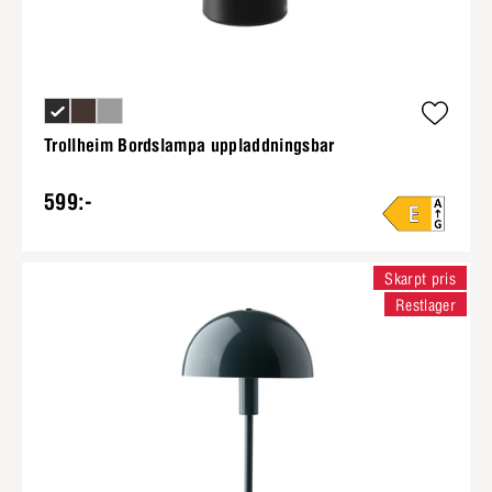
Trollheim Bordslampa uppladdningsbar
599:-
Skarpt pris
Restlager