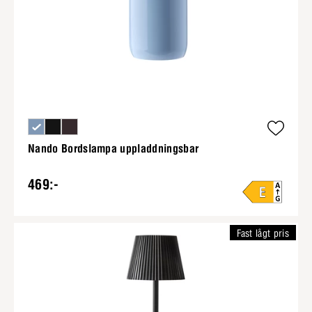
Nando Bordslampa uppladdningsbar
469:-
Fast lågt pris