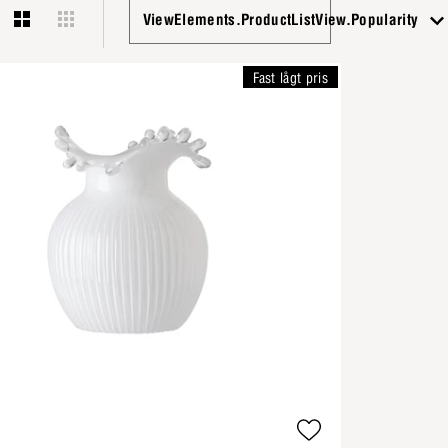
ViewElements.ProductListView.Popularity
Fast lågt pris