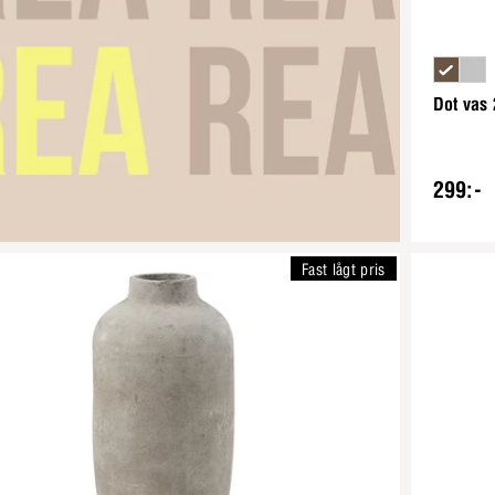
Dot vas 
299:-
Fast lågt pris