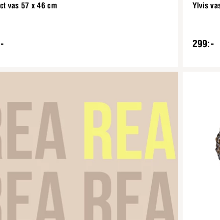
ct vas 57 x 46 cm
Ylvis va
-
299:-