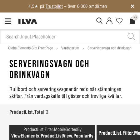
0
MitIlva.Login
Favorites.N
Check
GlobalElements.Site.FrontPage
Vardagsrum
Serveringsvagn och drinkvagn
SERVERINGSVAGN OCH
DRINKVAGN
Rullbord och serveringsvagnar är redo när stämningen
skiftar. Från vardagskaffe till gäster och trevliga kvällar.
ProductList.Total
3
ProductList.Filter.MobileSortedBy
ProductList.Filter.Mo
ViewElements.ProductListView.Popularity