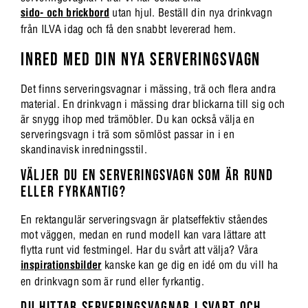
sido- och brickbord
utan hjul. Beställ din nya drinkvagn
från ILVA idag och få den snabbt levererad hem.
INRED MED DIN NYA SERVERINGSVAGN
Det finns serveringsvagnar i mässing, trä och flera andra
material. En drinkvagn i mässing drar blickarna till sig och
är snygg ihop med trämöbler. Du kan också välja en
serveringsvagn i trä som sömlöst passar in i en
skandinavisk inredningsstil.
VÄLJER DU EN SERVERINGSVAGN SOM ÄR RUND
ELLER FYRKANTIG?
En rektangulär serveringsvagn är platseffektiv ståendes
mot väggen, medan en rund modell kan vara lättare att
flytta runt vid festmingel. Har du svårt att välja? Våra
inspirationsbilder
kanske kan ge dig en idé om du vill ha
en drinkvagn som är rund eller fyrkantig.
DU HITTAR SERVERINGSVAGNAR I SVART OCH