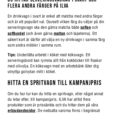
FLERA ANDRA FÄRGER PÅ ILVA
En drinkvagn i svart är enkel att matcha med andra färger
och är ett populärt val. Oavsett vilken färg du väljer på din
serveringsvagn ska den gärna matcha både
soffan
och
soffbordet
(och även gärna
mattan
och tapeterna). Ett
säkert kort är därför att välja en ny drinkvagn i samma färg
som andra möbler i samma rum.
Tips:
Underlätta arbetet i köket med köksvagn. Ett
serveringsbord kan rymma allt från kokböcker till flaskor
med olivolja. En köksvagn med en arbetsbänk låter dig
utnyttja golvytan mitt i köket.
HITTA EN SPRITVAGN TILL KAMPANJPRIS
Om du har tur kan du hitta en spritvagn, eller något annat
du letar efter, till kampanjpris. ILVA har alltid flera
produkter som är prissänkta och du hittar dem på våra
erbjudandesidor
. De nedsatta varorna finns i begränsat