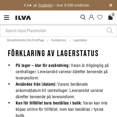
4,5★ på
Trustpilot
– över 6 000 omdömen
0
MitIlva.Login
Favorites.N
Check
GlobalElements.Site.FrontPage
Kundservice
Lagerstatus
FÖRKLARING AV LAGERSTATUS
På lager – klar för avsändning:
Varan är tillgänglig på
centrallager. Leveranstid varierar därefter beroende på
leveransform.
Avsändes från [datum]:
Varans beräknade
ankomstdatum till centrallager. Leveranstid varierar
därefter beroende på leveransform.
Kan för tillfället bara beställas i butik:
Varan kan inte
köpas online för tillfället, men kan beställas i fysisk
butik.