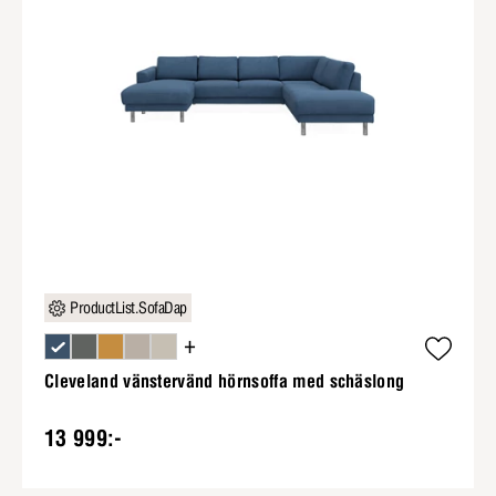
ProductList.SofaDap
+
Cleveland vänstervänd hörnsoffa med schäslong
13 999:-