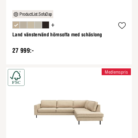
ProductList.SofaDap
+
Land vänstervänd hörnsoffa med schäslong
27 999:-
Medlemspris