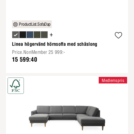
ProductList.SofaDap
+
Linea högervänd hörnsoffa med schäslong
Price.NonMember 25 999:-
15 599:40
Medlemspris