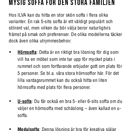
MYSIG SOFFA FÖR DEN STORA FAMILJEN
Hos ILVA kan du hitta en stor skön soffa i flera olika
varianter. En rak 5-sits soffa är ett väldigt populärt och
stilrent val, men vilken du bör välja beror naturligtvis
främst på smak och preferenser. De olika modellerna täcker
dock även olika utrymmesbehov:
Hörnsoffa
: Detta är en riktigt bra lösning för dig som
vill ha en möbel som inte tar upp för mycket plats i
rummet och som fortfarande erbjuder gott om plats för
5 personer. Se bl.a. våra stora hörnsoffor här. För det
lilla vardagsrummet kan du också hitta en liten
hörnsoffa med plats för flera personer.
U-soffa
: Du får också en bra 5- eller 6-sits soffa om du
väljer en hörnsoffa med schäslong – även kallad en u-
soffa.
Modulsoffa
: Denna lösning är bra för kreativa själar