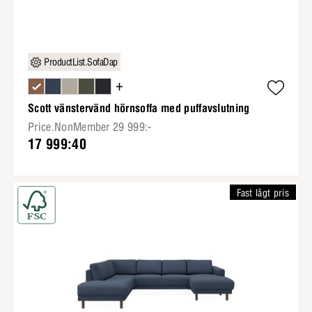
ProductList.SofaDap
+
Scott vänstervänd hörnsoffa med puffavslutning
Price.NonMember 29 999:-
17 999:40
Fast lågt pris