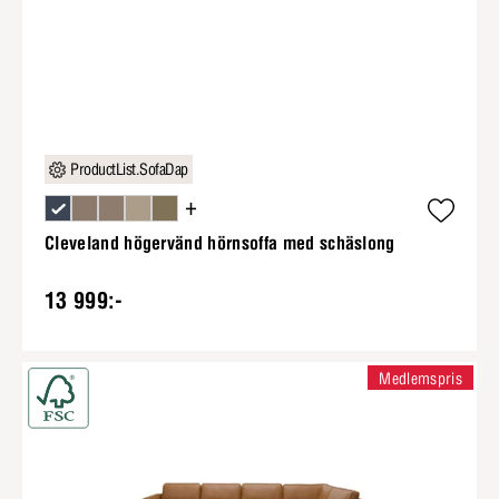
ProductList.SofaDap
+
Cleveland högervänd hörnsoffa med schäslong
13 999:-
Medlemspris