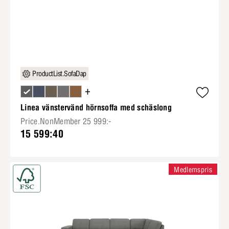
ProductList.SofaDap
+
Linea vänstervänd hörnsoffa med schäslong
Price.NonMember 25 999:-
15 599:40
Medlemspris