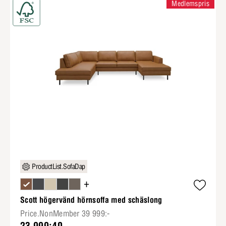
Medlemspris
ProductList.SofaDap
+
Scott högervänd hörnsoffa med schäslong
Price.NonMember 39 999:-
23 999:40