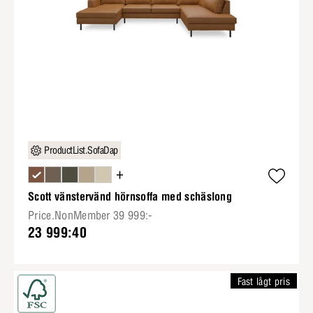
ProductList.SofaDap
+
Scott vänstervänd hörnsoffa med schäslong
Price.NonMember 39 999:-
23 999:40
Fast lågt pris