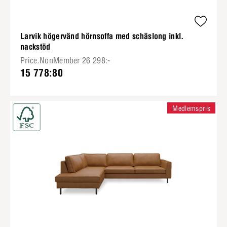
Larvik högervänd hörnsoffa med schäslong inkl.
nackstöd
Price.NonMember 26 298:-
15 778:80
Medlemspris