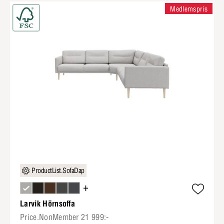
Medlemspris
ProductList.SofaDap
+
Larvik Hörnsoffa
Price.NonMember 21 999:-