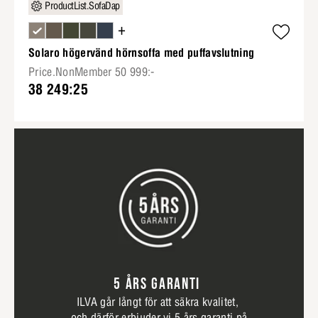
ProductList.SofaDap
+
Solaro högervänd hörnsoffa med puffavslutning
Price.NonMember 50 999:-
38 249:25
5 ÅRS GARANTI
ILVA går långt för att säkra kvalitet,
och därför erbjuder vi 5 års garanti på