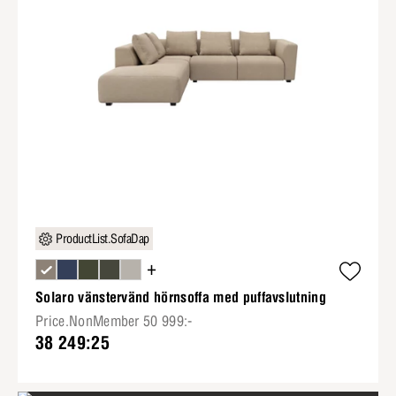
ProductList.SofaDap
+
Solaro vänstervänd hörnsoffa med puffavslutning
Price.NonMember 50 999:-
38 249:25