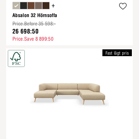
+
Absalon 32 Hörnsoffa
Price.Before 35 598:-
26 698:50
Price.Save 8 899:50
Fast lågt pris