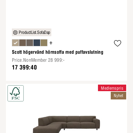
ProductList.SofaDap
+
Scott högervänd hörnsoffa med puffavslutning
Price.NonMember 28 999:-
17 399:40
Medlemspris
Nyhet