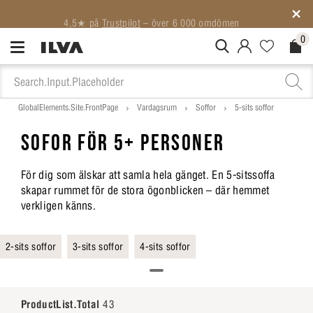
4,5★ på
Trustpilot
– över 6 000 omdömen
0
MitIlva.Login
Favorites.N
Check
GlobalElements.Site.FrontPage
Vardagsrum
Soffor
5-sits soffor
SOFOR FÖR 5+ PERSONER
För dig som älskar att samla hela gänget. En 5-sitssoffa
skapar rummet för de stora ögonblicken – där hemmet
verkligen känns.
2-sits soffor
3-sits soffor
4-sits soffor
ProductList.Total
43