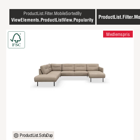
ProductList.Filter.MobileSortedBy
ProductList.Filter.Mo
ViewElements.ProductListView.Popularity
Medlemspris
ProductList.SofaDap