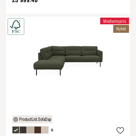
Medlemspris
Nyhet
ProductList.SofaDap
+