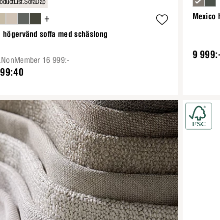
oductList.SofaDap
+
Mexico 
a högervänd soffa med schäslong
9 999:
e.NonMember 16 999:-
199:40