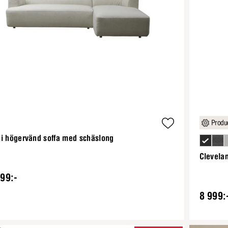
Produc
ei högervänd soffa med schäslong
Clevela
99:-
8 999: