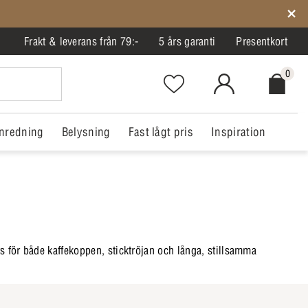
Frakt & leverans från 79:-
5 års garanti
Presentkort
0
Favorites.NavigationButton.Text
MitIlva.Login
Checkout.
nredning
Belysning
Fast lågt pris
Inspiration
ts för både kaffekoppen, sticktröjan och långa, stillsamma