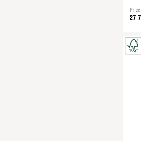
Pric
27 