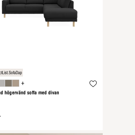
tList.SofaDap
+
nd högervänd soffa med divan
-