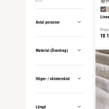
Pr
Line
Antal personer
Pric
10 
Material (Överdrag)
Höger- / vänstervänd
Längd