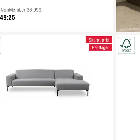
e.NonMember 36 999:-
749:25
Skarpt pris
Restlager