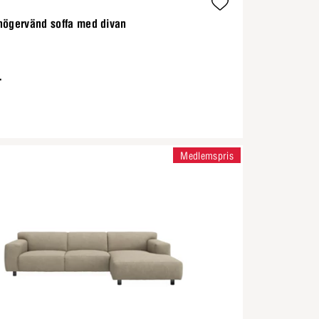
högervänd soffa med divan
-
Medlemspris