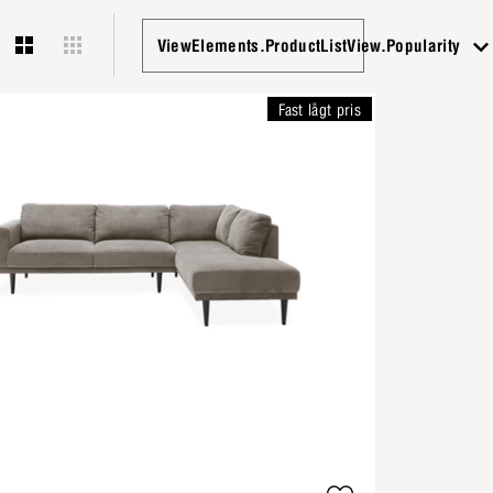
ViewElements.ProductListView.Popularity
Fast lågt pris