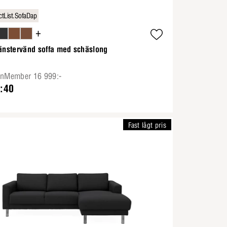
tList.SofaDap
+
vänstervänd soffa med schäslong
onMember 16 999:-
:40
Fast lågt pris