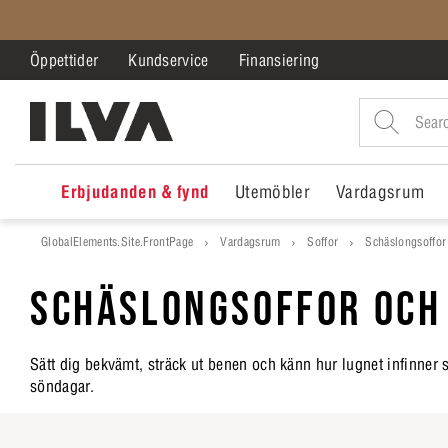
Öppettider
Kundservice
Finansiering
Erbjudanden & fynd
Utemöbler
Vardagsrum
GlobalElements.Site.FrontPage
Vardagsrum
Soffor
Schäslongsoffor
SCHÄSLONGSOFFOR OCH
Sätt dig bekvämt, sträck ut benen och känn hur lugnet infinner s
söndagar.