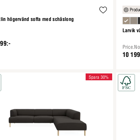
Produc
lin högervänd soffa med schäslong
Larvik 
99:-
Price.N
10 199
Spara 30%