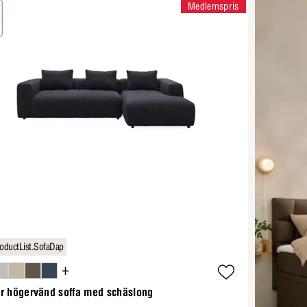
Medlemspris
oductList.SofaDap
+
ar högervänd soffa med schäslong