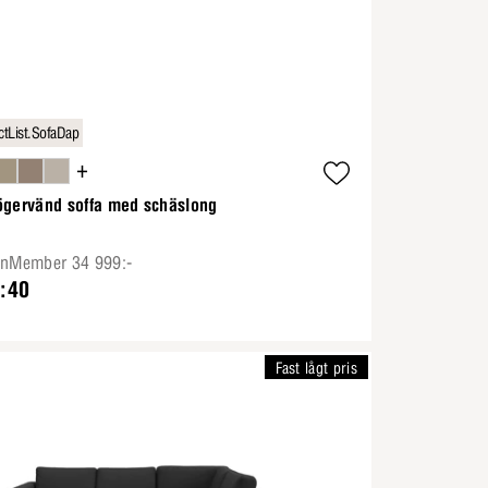
tList.SofaDap
+
ögervänd soffa med schäslong
onMember 34 999:-
:40
Fast lågt pris