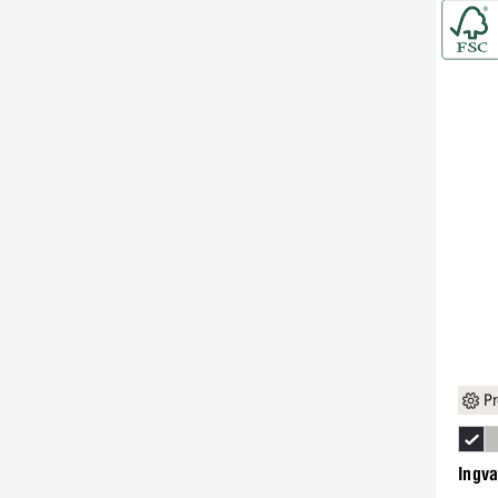
Pr
Ingv