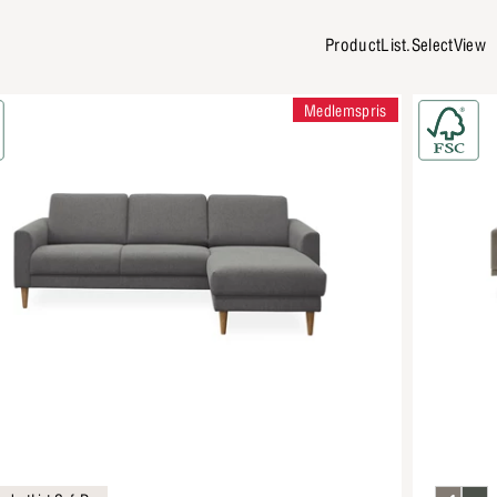
ProductList.SelectView
Medlemspris