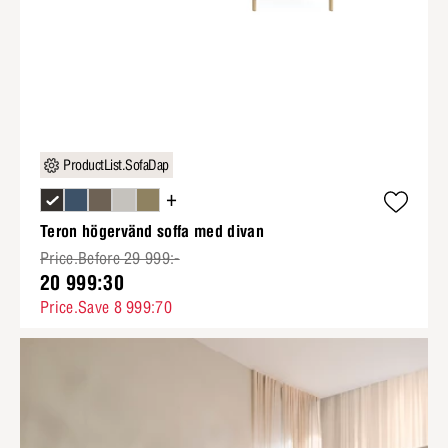
ProductList.SofaDap
+
Teron högervänd soffa med divan
Price.Before 29 999:-
20 999:30
Price.Save 8 999:70