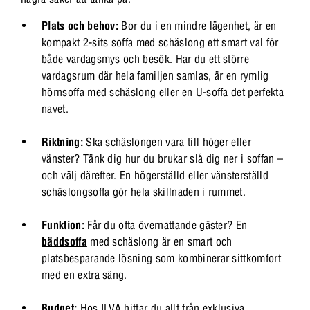
Plats och behov:
Bor du i en mindre lägenhet, är en
kompakt 2-sits soffa med schäslong ett smart val för
både vardagsmys och besök. Har du ett större
vardagsrum där hela familjen samlas, är en rymlig
hörnsoffa med schäslong eller en U-soffa det perfekta
navet.
Riktning:
Ska schäslongen vara till höger eller
vänster? Tänk dig hur du brukar slå dig ner i soffan –
och välj därefter. En högerställd eller vänsterställd
schäslongsoffa gör hela skillnaden i rummet.
Funktion:
Får du ofta övernattande gäster? En
bäddsoffa
med schäslong är en smart och
platsbesparande lösning som kombinerar sittkomfort
med en extra säng.
Budget:
Hos ILVA hittar du allt från exklusiva