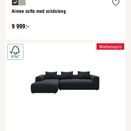
Aimee soffa med schäslong
9 999:-
Medlemspris