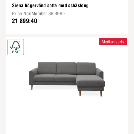
Siena högervänd soffa med schäslong
Price.NonMember 36 499:-
21 899:40
Medlemspris