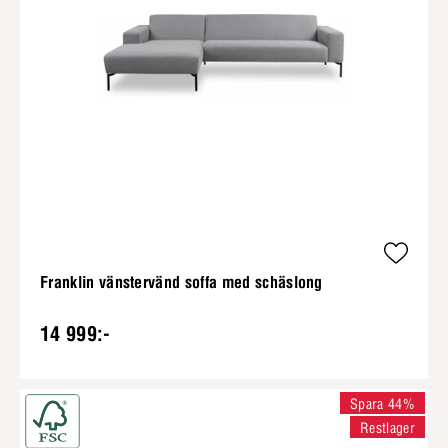
Franklin vänstervänd soffa med schäslong
14 999:-
Spara 44%
Restlager