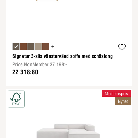
+
Signatur 3-sits vänstervänd soffa med schäslong
Price.NonMember 37 198:-
22 318:80
Medlemspris
Nyhet