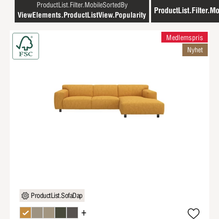
ProductList.Filter.MobileSortedBy
ProductList.Filter.Mo
ViewElements.ProductListView.Popularity
Medlemspris
Nyhet
ProductList.SofaDap
+