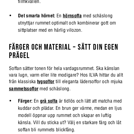
filmkvällen.
Det smarta hörnet:
En
hörnsoffa
med schäslong
utnyttjar rummet optimalt och kombinerar gott om
sittplatser med en härlig vilozon.
FÄRGER OCH MATERIAL – SÄTT DIN EGEN
PRÄGEL
Soffan sätter tonen för hela vardagsrummet. Ska känslan
vara lugn, varm eller lite modigare? Hos ILVA hittar du allt
från klassiska
tygsoffor
till eleganta lädersoffor och mjuka
sammetssoffor
med schäslong.
Färger:
En
grå soffa
är tidlös och lätt att matcha med
kuddar och plädar. En brun ger värme, medan en ljus
modell öppnar upp rummet och skapar en luftig
känsla. Vill du sticka ut? Välj en starkare färg och låt
soffan bli rummets blickfång.