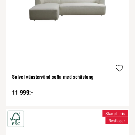
Solvei vänstervänd soffa med schäslong
11 999:-
Skarpt pris
Restlager