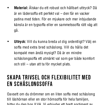
Material:
Älskar du ett robust och hållbart uttryck? Då
är en lädersoffa ett perfekt val – den får en vacker
patina med tiden. För en mjukare och mer inbjudande
känsla är en tygsoffa eller en sammetssoffa rätt väg att
gå.
Uttryck:
Vill du kunna breda ut dig ordentligt? Välj en
soffa med extra bred schäslong. Vill du hålla det
kompakt men ändå mysigt? Då är en mindre
schäslongsoffa ett utmärkt val som ger både komfort
och stil – utan att ta för mycket plats.
SKAPA TRIVSEL OCH FLEXIBILITET MED
EN SCHÄSLONGSOFFA
Oavsett om du drömmer om en liten soffa med schäslong
till läshörnan eller en stor hörnsoffa för hela familjen,
hittar du den hos ILVA. Vi erbjuder ett brett sortiment av