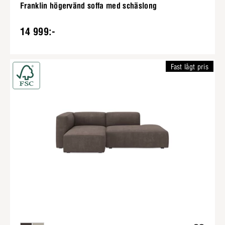
Franklin högervänd soffa med schäslong
14 999:-
Fast lågt pris