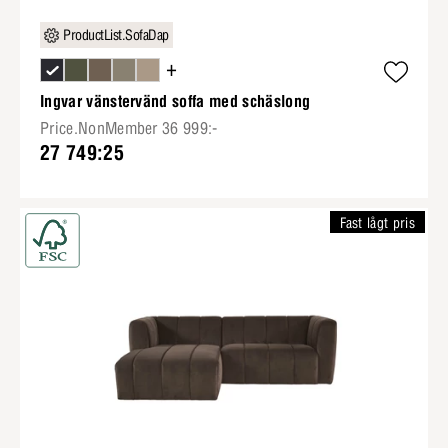
ProductList.SofaDap
+
Ingvar vänstervänd soffa med schäslong
Price.NonMember 36 999:-
27 749:25
Fast lågt pris