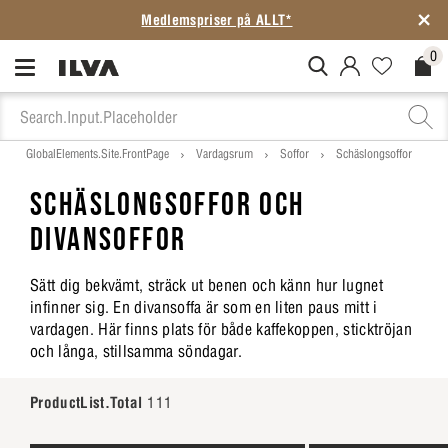
Medlemspriser på ALLT*
0
MitIlva.Login
Favorites.N
Check
GlobalElements.Site.FrontPage
Vardagsrum
Soffor
Schäslongsoffor
SCHÄSLONGSOFFOR OCH
DIVANSOFFOR
Sätt dig bekvämt, sträck ut benen och känn hur lugnet
infinner sig. En divansoffa är som en liten paus mitt i
vardagen. Här finns plats för både kaffekoppen, sticktröjan
och långa, stillsamma söndagar.
ProductList.Total
111