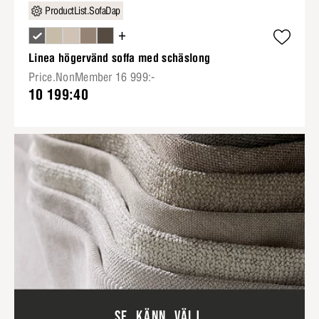
ProductList.SofaDap
+
Linea högervänd soffa med schäslong
Price.NonMember 16 999:-
10 199:40
SE. KÄNN. VÄLJ.