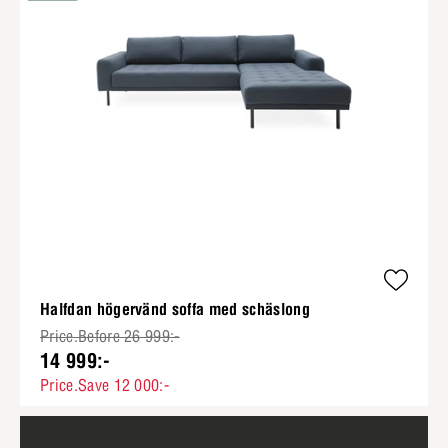
Halfdan högervänd soffa med schäslong
Price.Before 26 999:-
14 999:-
Price.Save 12 000:-