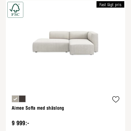
Fast lågt pris
Aimee Soffa med shäslong
9 999:-