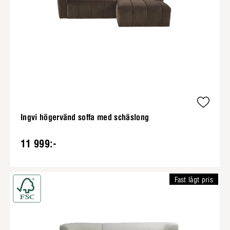
Ingvi högervänd soffa med schäslong
11 999:-
Fast lågt pris