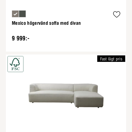
Mexico högervänd soffa med divan
9 999:-
Fast lågt pris