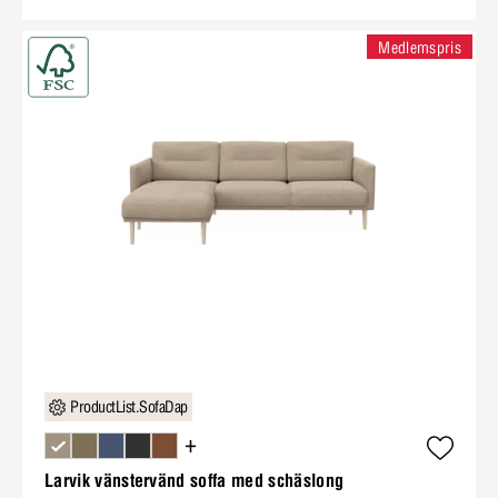
Medlemspris
ProductList.SofaDap
+
Larvik vänstervänd soffa med schäslong