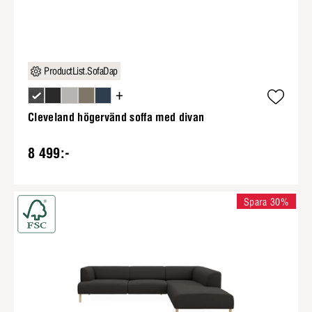
ProductList.SofaDap
+
Cleveland högervänd soffa med divan
8 499:-
Spara 30%