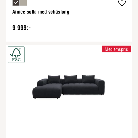
Aimee soffa med schäslong
9 999:-
Medlemspris