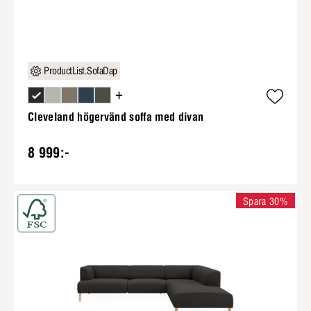
ProductList.SofaDap
+
Cleveland högervänd soffa med divan
8 999:-
Spara 30%