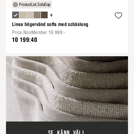
ProductList.SofaDap
+
Linea högervänd soffa med schäslong
Price.NonMember 16 999:-
10 199:40
SE. KÄNN. VÄLJ.