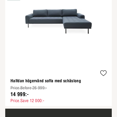
Halfdan högervänd soffa med schäslong
Price.Before 26 999:-
14 999:-
Price.Save 12 000:-