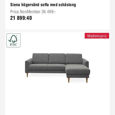
Siena högervänd soffa med schäslong
Price.NonMember 36 499:-
21 899:40
Medlemspris