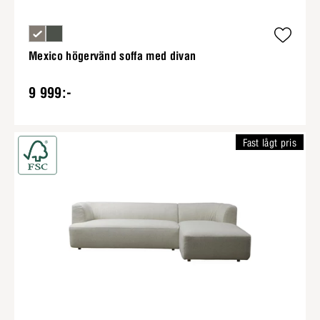
Mexico högervänd soffa med divan
9 999:-
Fast lågt pris