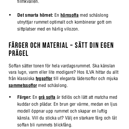
filmkvällen.
Det smarta hörnet:
En
hörnsoffa
med schäslong
utnyttjar rummet optimalt och kombinerar gott om
sittplatser med en härlig vilozon.
FÄRGER OCH MATERIAL – SÄTT DIN EGEN
PRÄGEL
Soffan sätter tonen för hela vardagsrummet. Ska känslan
vara lugn, varm eller lite modigare? Hos ILVA hittar du allt
från klassiska
tygsoffor
till eleganta lädersoffor och mjuka
sammetssoffor
med schäslong.
Färger:
En
grå soffa
är tidlös och lätt att matcha med
kuddar och plädar. En brun ger värme, medan en ljus
modell öppnar upp rummet och skapar en luftig
känsla. Vill du sticka ut? Välj en starkare färg och låt
soffan bli rummets blickfång.