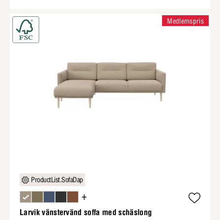
Medlemspris
ProductList.SofaDap
+
Larvik vänstervänd soffa med schäslong