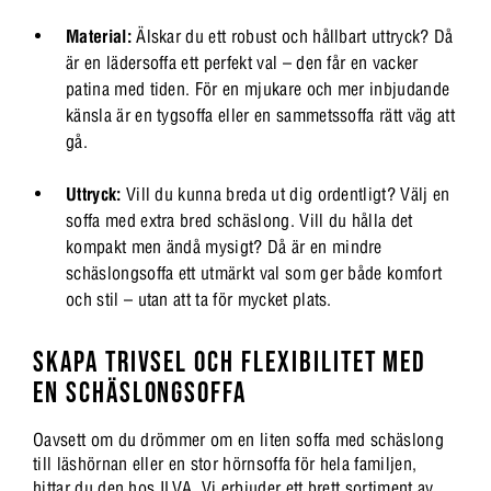
Material:
Älskar du ett robust och hållbart uttryck? Då
är en lädersoffa ett perfekt val – den får en vacker
patina med tiden. För en mjukare och mer inbjudande
känsla är en tygsoffa eller en sammetssoffa rätt väg att
gå.
Uttryck:
Vill du kunna breda ut dig ordentligt? Välj en
soffa med extra bred schäslong. Vill du hålla det
kompakt men ändå mysigt? Då är en mindre
schäslongsoffa ett utmärkt val som ger både komfort
och stil – utan att ta för mycket plats.
SKAPA TRIVSEL OCH FLEXIBILITET MED
EN SCHÄSLONGSOFFA
Oavsett om du drömmer om en liten soffa med schäslong
till läshörnan eller en stor hörnsoffa för hela familjen,
hittar du den hos ILVA. Vi erbjuder ett brett sortiment av