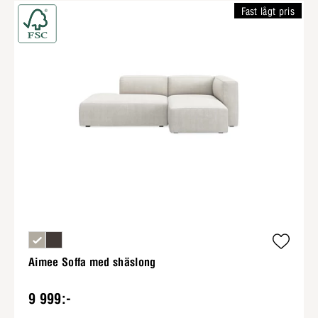
Fast lågt pris
Aimee Soffa med shäslong
9 999:-