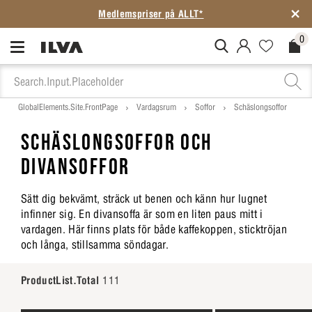
Medlemspriser på ALLT*
0
MitIlva.Login
Favorites.N
Check
GlobalElements.Site.FrontPage
Vardagsrum
Soffor
Schäslongsoffor
SCHÄSLONGSOFFOR OCH
DIVANSOFFOR
Sätt dig bekvämt, sträck ut benen och känn hur lugnet
infinner sig. En divansoffa är som en liten paus mitt i
vardagen. Här finns plats för både kaffekoppen, sticktröjan
och långa, stillsamma söndagar.
ProductList.Total
111