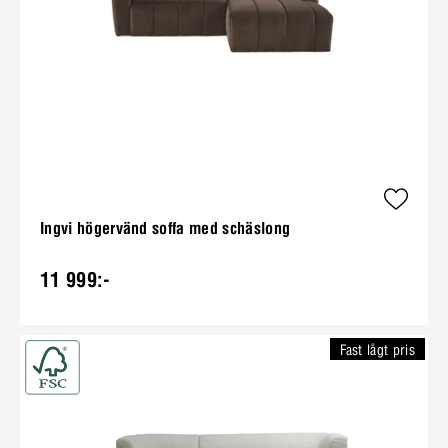
Ingvi högervänd soffa med schäslong
11 999:-
Fast lågt pris