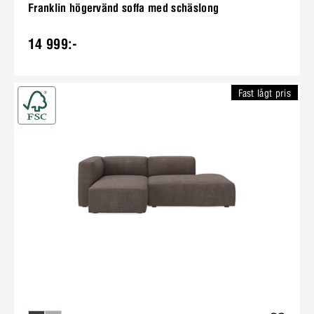
Franklin högervänd soffa med schäslong
14 999:-
Fast lågt pris