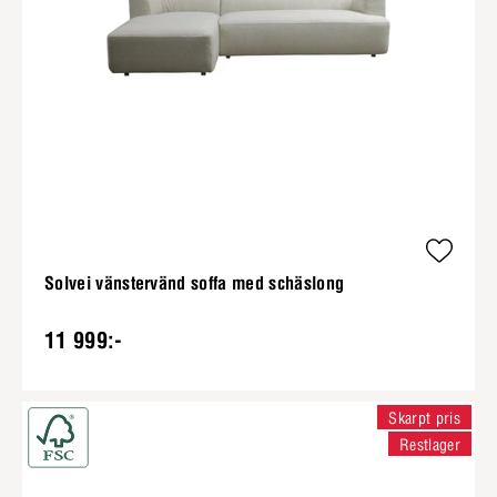
Solvei vänstervänd soffa med schäslong
11 999:-
Skarpt pris
Restlager