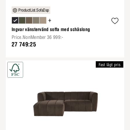
ProductList.SofaDap
+
Ingvar vänstervänd soffa med schäslong
Price.NonMember 36 999:-
27 749:25
Fast lågt pris