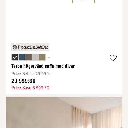
ProductList.SofaDap
+
Teron högervänd soffa med divan
Price.Before 29 999:-
20 999:30
Price.Save 8 999:70