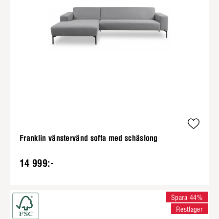
Franklin vänstervänd soffa med schäslong
14 999:-
Spara 44%
Restlager