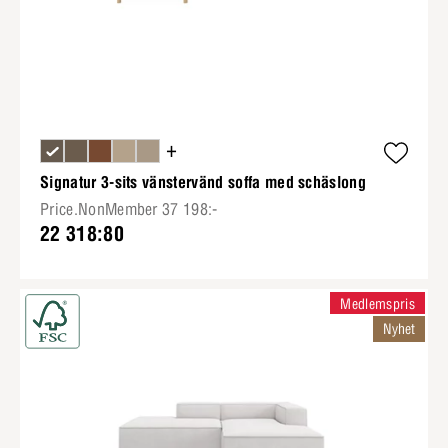
+
Signatur 3-sits vänstervänd soffa med schäslong
Price.NonMember 37 198:-
22 318:80
Medlemspris
Nyhet