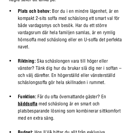
Plats och behov:
Bor du i en mindre lägenhet, är en
kompakt 2-sits soffa med schäslong ett smart val för
både vardagsmys och besök. Har du ett större
vardagsrum där hela familjen samlas, är en rymlig
hörnsoffa med schäslong eller en U-soffa det perfekta
navet.
Riktning:
Ska schäslongen vara till höger eller
vänster? Tänk dig hur du brukar slå dig ner i soffan –
och välj därefter. En högerställd eller vänsterställd
schäslongsoffa gör hela skillnaden i rummet.
Funktion:
Får du ofta övernattande gäster? En
bäddsoffa
med schäslong är en smart och
platsbesparande lösning som kombinerar sittkomfort
med en extra säng.
Budget:
Hos ILVA hittar du allt från exklusiva