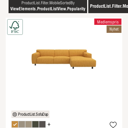
ProductList.Filter.MobileSortedBy
ProductList.Filter.Mo
ViewElements.ProductListView.Popularity
Medlemspris
Nyhet
ProductList.SofaDap
+