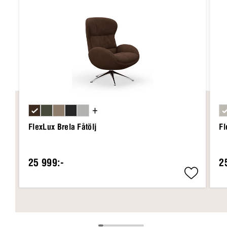
+
FlexLux Brela Fåtölj
Fl
25 999:-
2