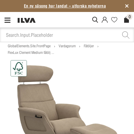
En ny säsong har landat – utforska nyheterna
0
MitIlva.Login
Favorites.N
Check
GlobalElements.Site.FrontPage
Vardagsrum
Fåtöljer
FlexLux Clement Medium fåtölj ...