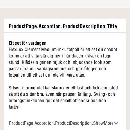
ProductPage.Accordion.ProductDescription.Title
Ett set för vardagen
FlexLux Clement Medium inkl. fotpall är ett set du snabbt
kommer att vilja slå dig ner i när dagen kräver en lugn
stund. Klädseln ger en mjuk och inbjudande look som
passar bra in i vardagsrummet och gör fåtöljen och
fotpallen till ett set du inte vill vara utan.
Sitsen i formgjutet kallskum ger ett fast och bekvämt stöd
så att du sitter bra, även när pausen är lång. Sväng- och
lutningsfunktionen gör det enkelt att ändra position i
farten.
Varför FlexLux Clement Medium inkl. fotpall
ProductPage.Accordion.ProductDescription.ShowMore
Formpressat kallskum med fast och bekvämt stöd