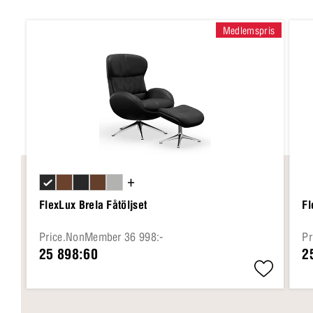
Medlemspris
+
FlexLux Brela Fåtöljset
Fl
Price.NonMember 36 998:-
Pr
25 898:60
2