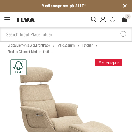
Medlemspriser på ALLT*
0
MitIlva.Login
Favorites.N
Check
GlobalElements.Site.FrontPage
Vardagsrum
Fåtöljer
FlexLux Clement Medium fåtölj ...
Medlemspris