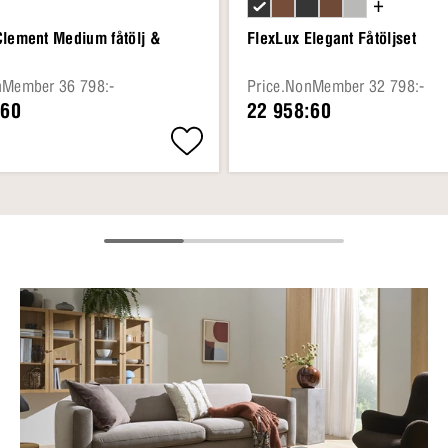
+
Clement Medium fåtölj &
FlexLux Elegant Fåtöljset
nMember 36 798:-
Price.NonMember 32 798:-
:60
22 958:60