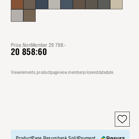
Price.NonMember 29 798:-
20 858:60
viewelements.productpageview.memberpriceenddatedate
ProductPage.Resursbank.SplitPayment