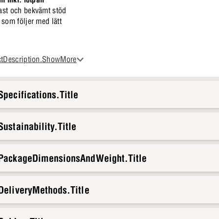
ast och bekvämt stöd
som följer med lätt
 här uppsättningen en mysig plats för en bok, en kopp kaffe eller de
ctDescription.ShowMore
ardagsrummet, och tillsammans med soffan ger den hemmet en varm o
pecifications.Title
ustainability.Title
.PackageDimensionsAndWeight.Title
DeliveryMethods.Title