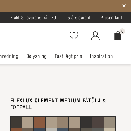
Frakt & leverans från 79:-
5 års garanti
Presentkort
0
Favorites.NavigationButton.Text
MitIlva.Login
Checkout.
nredning
Belysning
Fast lågt pris
Inspiration
FLEXLUX CLEMENT MEDIUM
FÅTÖLJ &
FOTPALL