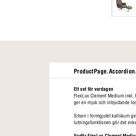
ProductPage.Accordion.
Ett set för vardagen
FlexLux Clement Medium inkl. fo
ger en mjuk och inbjudande look
Sitsen i formgjutet kallskum ge
lutningsfunktionen gör det enkel
Varför FlexLux Clement Medium