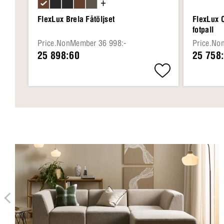
+
FlexLux Brela Fåtöljset
FlexLux 
fotpall
Price.NonMember 36 998:-
Price.No
25 898:60
25 758