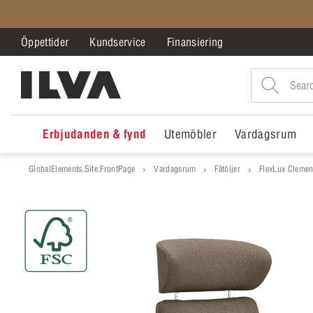
Öppettider
Kundservice
Finansiering
Erbjudanden & fynd
Utemöbler
Vardagsrum
GlobalElements.Site.FrontPage
Vardagsrum
Fåtöljer
FlexLux Clement