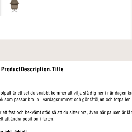
ProductDescription.Title
tpall är ett set du snabbt kommer att vilja slå dig ner i när dagen k
 som passar bra in i vardagsrummet och gör fåtöljen och fotpallen till
r ett fast och bekvämt stöd så att du sitter bra, även när pausen är l
t att ändra position i farten.
 inkl. fotpall