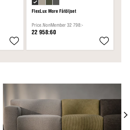
FlexLux More Fåtöljset
Fle
Price.NonMember 32 798:-
Pri
22 958:60
20 