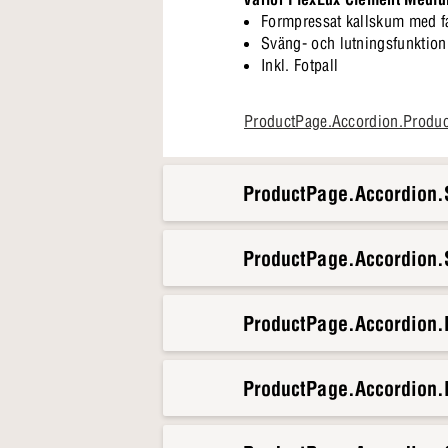
Formpressat kallskum med f
Sväng- och lutningsfunktion 
Inkl. Fotpall
När kvällarna blir lugna är den
ProductPage.Accordion.Produ
skapar den ett lugnt hörn i v
ProductPage.Accordion.S
ProductPage.Accordion.S
ProductPage.Accordion
ProductPage.Accordion.