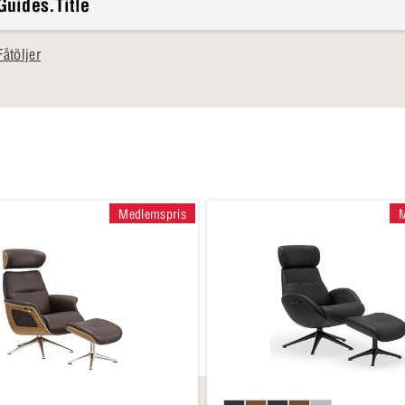
Guides.Title
åtöljer
Medlemspris