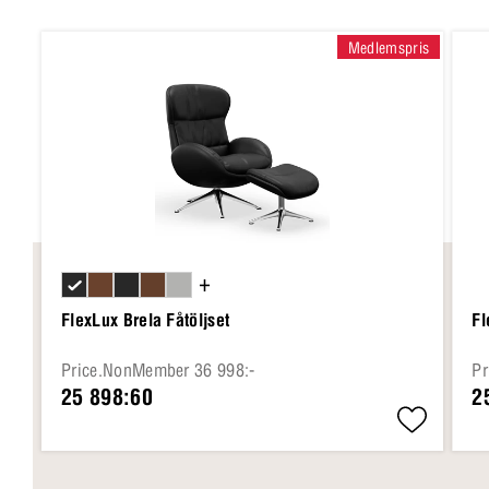
Medlemspris
+
FlexLux Brela Fåtöljset
Fl
Price.NonMember 36 998:-
Pr
25 898:60
2