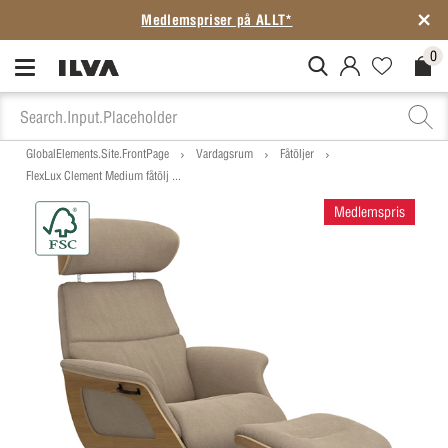
Medlemspriser på ALLT*
0
MitIlva.Login
Favorites.N
Check
GlobalElements.Site.FrontPage
Vardagsrum
Fåtöljer
FlexLux Clement Medium fåtölj ...
Medlemspris