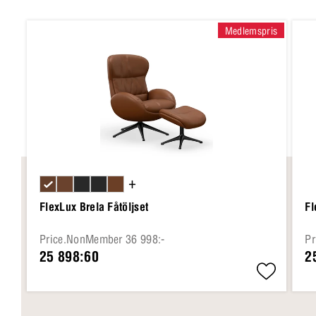
Medlemspris
+
FlexLux Brela Fåtöljset
Fl
Price.NonMember 36 998:-
Pr
25 898:60
2