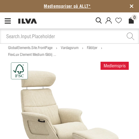
Medlemspriser på ALLT*
0
MitIlva.Login
Favorites.N
Check
GlobalElements.Site.FrontPage
Vardagsrum
Fåtöljer
FlexLux Clement Medium fåtölj ...
Medlemspris