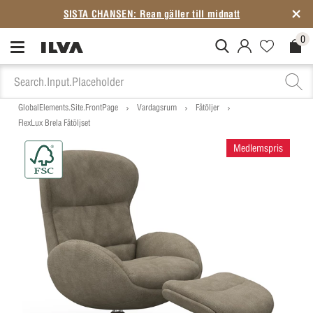
SISTA CHANSEN: Rean gäller till midnatt
0
MitIlva.Login
Favorites.N
Check
GlobalElements.Site.FrontPage
Vardagsrum
Fåtöljer
FlexLux Brela Fåtöljset
Medlemspris