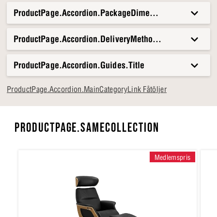
ProductPage.Accordion.PackageDimensionsAndWeight.T
ProductPage.Accordion.DeliveryMethods.Title
ProductPage.Accordion.Guides.Title
ProductPage.Accordion.MainCategoryLink Fåtöljer
PRODUCTPAGE.SAMECOLLECTION
Medlemspris