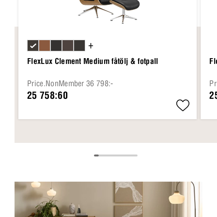
+
FlexLux Clement Medium fåtölj & fotpall
Fl
Price.NonMember 36 798:-
Pr
25 758:60
2