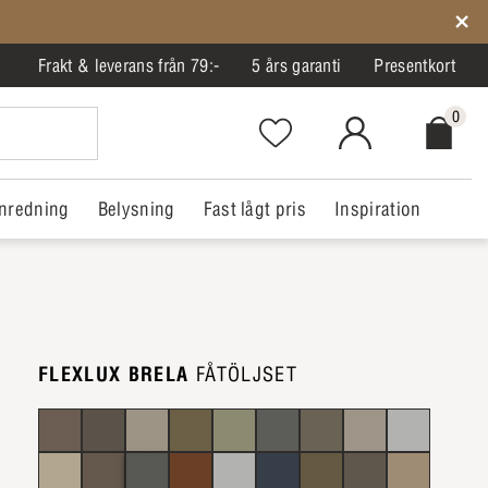
Frakt & leverans från 79:-
5 års garanti
Presentkort
0
Favorites.NavigationButton.Text
MitIlva.Login
Checkout.
nredning
Belysning
Fast lågt pris
Inspiration
FLEXLUX BRELA
FÅTÖLJSET