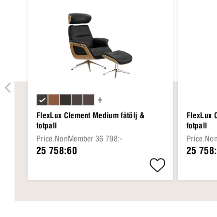
+
FlexLux Clement Medium fåtölj &
FlexLux 
fotpall
fotpall
Price.NonMember 36 798:-
Price.No
25 758:60
25 758