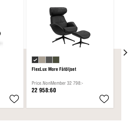
FlexLux More Fåtöljset
Fle
Price.NonMember 32 798:-
Pri
22 958:60
20 