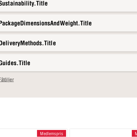
ustainability.Title
.PackageDimensionsAndWeight.Title
DeliveryMethods.Title
Guides.Title
åtöljer
Medlemspris