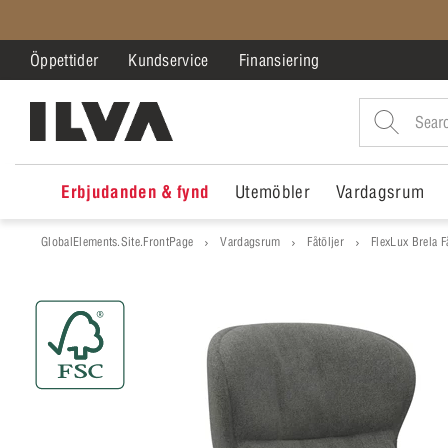
Öppettider
Kundservice
Finansiering
Erbjudanden & fynd
Utemöbler
Vardagsrum
GlobalElements.Site.FrontPage
Vardagsrum
Fåtöljer
FlexLux Brela Få