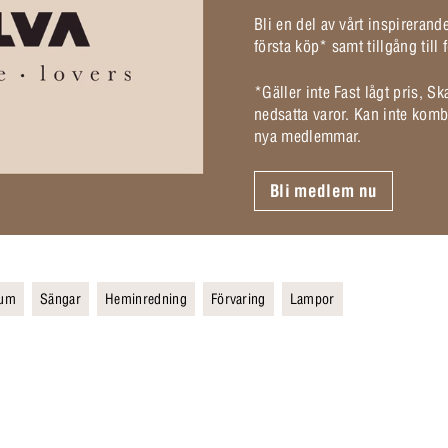
Bli en del av vårt inspireran
första köp* samt tillgång til
*Gäller inte Fast lågt pris, S
nedsatta varor. Kan inte komb
nya medlemmar.
Bli medlem nu
rum
Sängar
Heminredning
Förvaring
Lampor