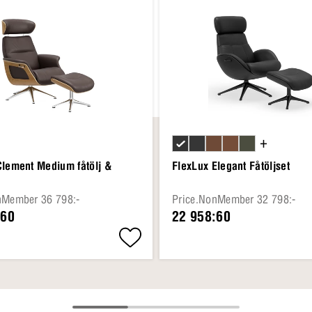
+
Clement Medium fåtölj &
FlexLux Elegant Fåtöljset
nMember 36 798:-
Price.NonMember 32 798:-
:60
22 958:60