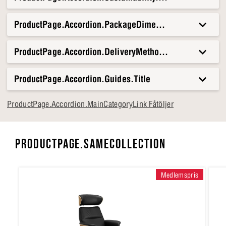
ProductPage.Accordion.PackageDimensionsAndWeight.T
ProductPage.Accordion.DeliveryMethods.Title
ProductPage.Accordion.Guides.Title
ProductPage.Accordion.MainCategoryLink Fåtöljer
PRODUCTPAGE.SAMECOLLECTION
Medlemspris