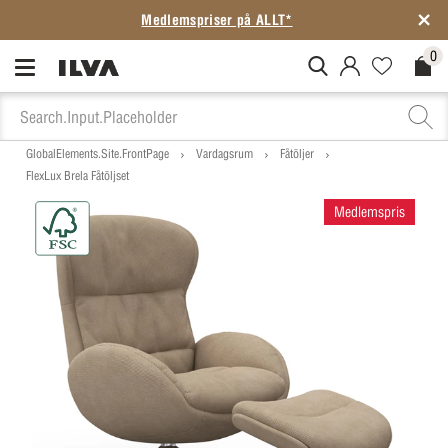
Medlemspriser på ALLT*
0
MitIlva.Login
Favorites.N
Check
GlobalElements.Site.FrontPage
Vardagsrum
Fåtöljer
FlexLux Brela Fåtöljset
Medlemspris