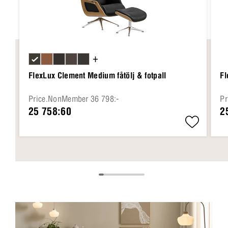
+
FlexLux Clement Medium fåtölj & fotpall
Fl
Price.NonMember 36 798:-
Pr
25 758:60
2