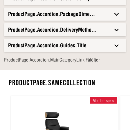
ProductPage.Accordion.PackageDimensionsAndWeight.T
ProductPage.Accordion.DeliveryMethods.Title
ProductPage.Accordion.Guides.Title
ProductPage.Accordion.MainCategoryLink Fåtöljer
PRODUCTPAGE.SAMECOLLECTION
Medlemspris