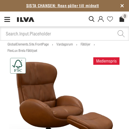
SISTA CHANSEN: Rean gäller till midnatt
0
MitIlva.Login
Favorites.N
Check
GlobalElements.Site.FrontPage
Vardagsrum
Fåtöljer
FlexLux Brela Fåtöljset
Medlemspris