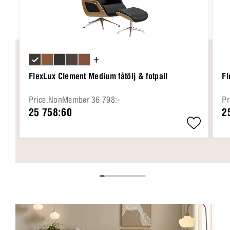
+
FlexLux Clement Medium fåtölj & fotpall
Fl
Price.NonMember 36 798:-
Pr
25 758:60
2