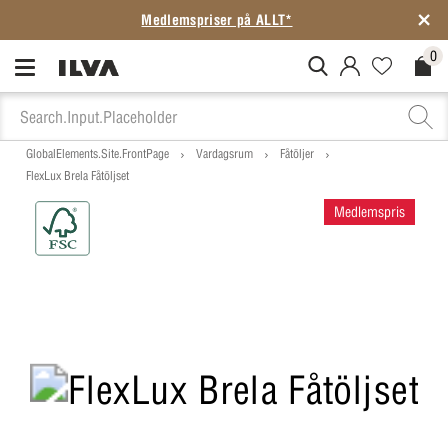
Medlemspriser på ALLT*
0
MitIlva.Login
Favorites.N
Check
GlobalElements.Site.FrontPage
Vardagsrum
Fåtöljer
FlexLux Brela Fåtöljset
Medlemspris