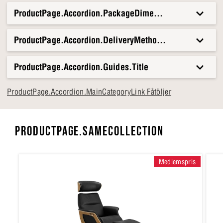
ProductPage.Accordion.PackageDimensionsAndWeight.T
ProductPage.Accordion.DeliveryMethods.Title
ProductPage.Accordion.Guides.Title
ProductPage.Accordion.MainCategoryLink Fåtöljer
PRODUCTPAGE.SAMECOLLECTION
Medlemspris