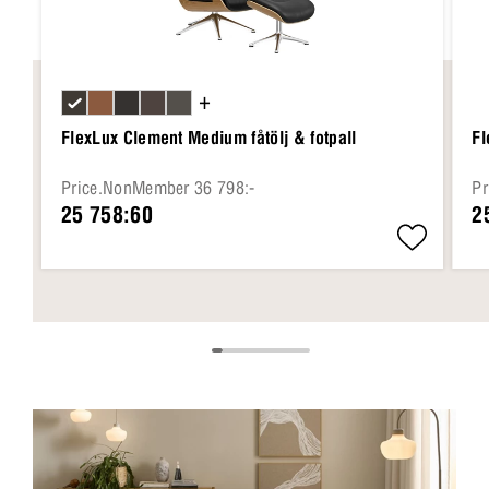
+
FlexLux Clement Medium fåtölj & fotpall
Fl
Price.NonMember 36 798:-
Pr
25 758:60
2