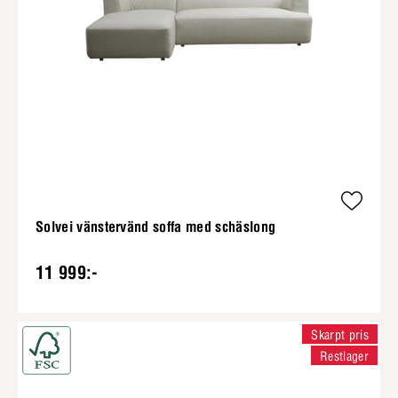
Solvei vänstervänd soffa med schäslong
11 999:-
Skarpt pris
Restlager