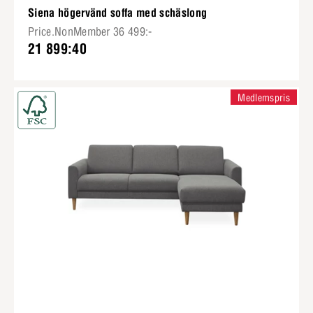
Siena högervänd soffa med schäslong
Price.NonMember 36 499:-
21 899:40
Medlemspris