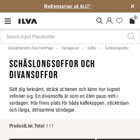
Medlemspriser på ALLT*
0
MitIlva.Login
Favorites.N
Check
GlobalElements.Site.FrontPage
Vardagsrum
Soffor
Schäslongsoffor
SCHÄSLONGSOFFOR OCH
DIVANSOFFOR
Sätt dig bekvämt, sträck ut benen och känn hur lugnet
infinner sig. En divansoffa är som en liten paus mitt i
vardagen. Här finns plats för både kaffekoppen, sticktröjan
och långa, stillsamma söndagar.
ProductList.Total
111