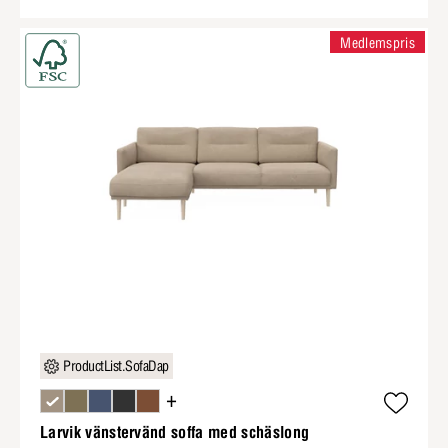
Medlemspris
ProductList.SofaDap
+
Larvik vänstervänd soffa med schäslong