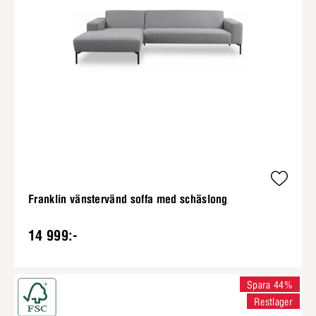
Franklin vänstervänd soffa med schäslong
14 999:-
Spara 44%
Restlager