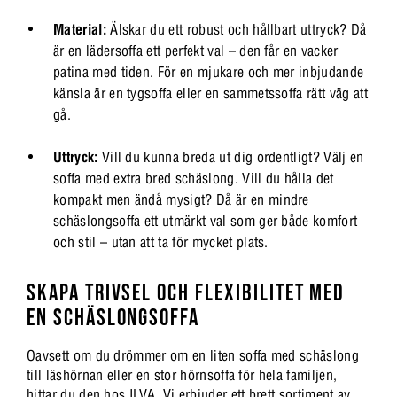
Material:
Älskar du ett robust och hållbart uttryck? Då
är en lädersoffa ett perfekt val – den får en vacker
patina med tiden. För en mjukare och mer inbjudande
känsla är en tygsoffa eller en sammetssoffa rätt väg att
gå.
Uttryck:
Vill du kunna breda ut dig ordentligt? Välj en
soffa med extra bred schäslong. Vill du hålla det
kompakt men ändå mysigt? Då är en mindre
schäslongsoffa ett utmärkt val som ger både komfort
och stil – utan att ta för mycket plats.
SKAPA TRIVSEL OCH FLEXIBILITET MED
EN SCHÄSLONGSOFFA
Oavsett om du drömmer om en liten soffa med schäslong
till läshörnan eller en stor hörnsoffa för hela familjen,
hittar du den hos ILVA. Vi erbjuder ett brett sortiment av