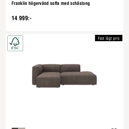
Franklin högervänd soffa med schäslong
14 999:-
Fast lågt pris