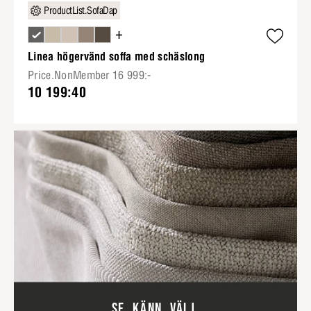
ProductList.SofaDap
+
Linea högervänd soffa med schäslong
Price.NonMember 16 999:-
10 199:40
SE. KÄNN. VÄLJ.