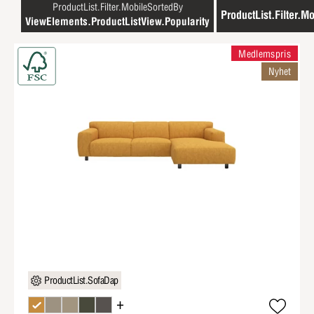
ProductList.Filter.MobileSortedBy
ProductList.Filter.Mo
ViewElements.ProductListView.Popularity
Medlemspris
Nyhet
ProductList.SofaDap
+