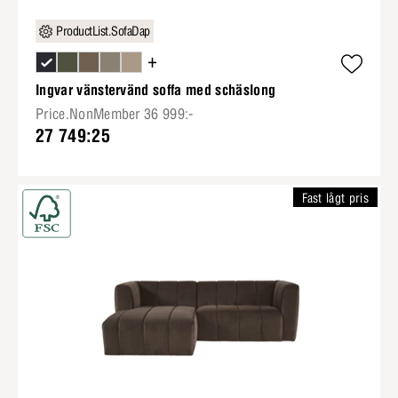
ProductList.SofaDap
+
Ingvar vänstervänd soffa med schäslong
Price.NonMember 36 999:-
27 749:25
Fast lågt pris