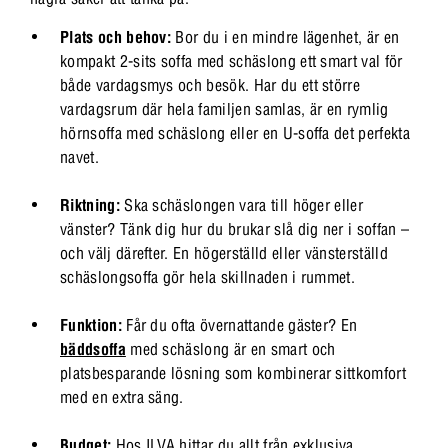
Plats och behov:
Bor du i en mindre lägenhet, är en
kompakt 2-sits soffa med schäslong ett smart val för
både vardagsmys och besök. Har du ett större
vardagsrum där hela familjen samlas, är en rymlig
hörnsoffa med schäslong eller en U-soffa det perfekta
navet.
Riktning:
Ska schäslongen vara till höger eller
vänster? Tänk dig hur du brukar slå dig ner i soffan –
och välj därefter. En högerställd eller vänsterställd
schäslongsoffa gör hela skillnaden i rummet.
Funktion:
Får du ofta övernattande gäster? En
bäddsoffa
med schäslong är en smart och
platsbesparande lösning som kombinerar sittkomfort
med en extra säng.
Budget:
Hos ILVA hittar du allt från exklusiva