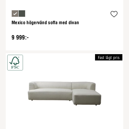
Mexico högervänd soffa med divan
9 999:-
Fast lågt pris