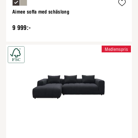
Aimee soffa med schäslong
9 999:-
Medlemspris