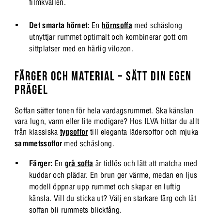
filmkvällen.
Det smarta hörnet:
En
hörnsoffa
med schäslong
utnyttjar rummet optimalt och kombinerar gott om
sittplatser med en härlig vilozon.
FÄRGER OCH MATERIAL – SÄTT DIN EGEN
PRÄGEL
Soffan sätter tonen för hela vardagsrummet. Ska känslan
vara lugn, varm eller lite modigare? Hos ILVA hittar du allt
från klassiska
tygsoffor
till eleganta lädersoffor och mjuka
sammetssoffor
med schäslong.
Färger:
En
grå soffa
är tidlös och lätt att matcha med
kuddar och plädar. En brun ger värme, medan en ljus
modell öppnar upp rummet och skapar en luftig
känsla. Vill du sticka ut? Välj en starkare färg och låt
soffan bli rummets blickfång.