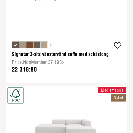
+
Signatur 3-sits vänstervänd soffa med schäslong
Price.NonMember 37 198:-
22 318:80
Medlemspris
Nyhet