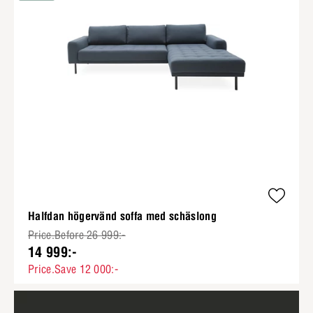
Halfdan högervänd soffa med schäslong
Price.Before 26 999:-
14 999:-
Price.Save 12 000:-