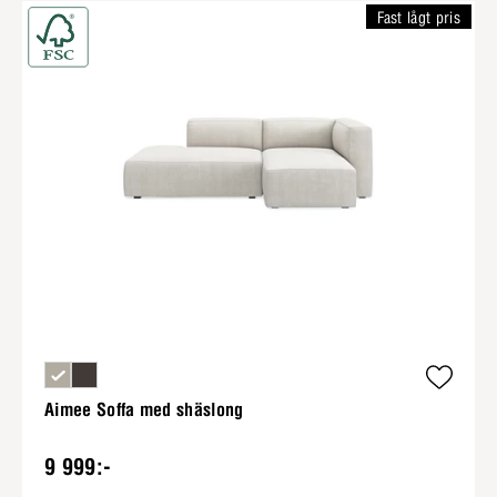
Fast lågt pris
Aimee Soffa med shäslong
9 999:-