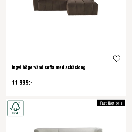
Ingvi högervänd soffa med schäslong
11 999:-
Fast lågt pris