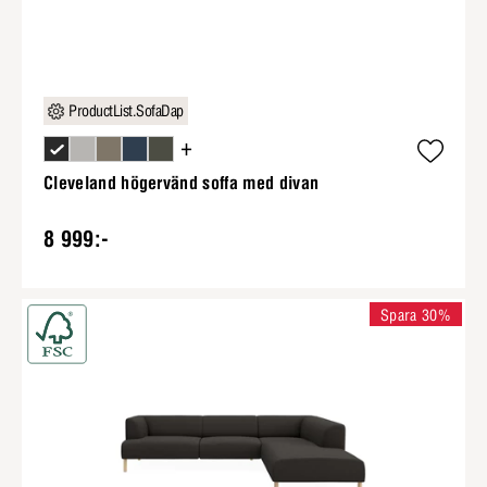
ProductList.SofaDap
+
Cleveland högervänd soffa med divan
8 999:-
Spara 30%