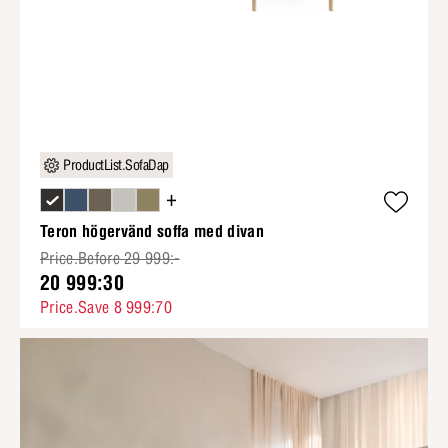
ProductList.SofaDap
+
Teron högervänd soffa med divan
Price.Before 29 999:-
20 999:30
Price.Save 8 999:70