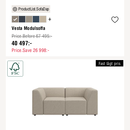
ProductList.SofaDap
+
Vesta Modulsoffa
Price.Before 67 495:-
40 497:-
Price.Save 26 998:-
Fast lågt pris