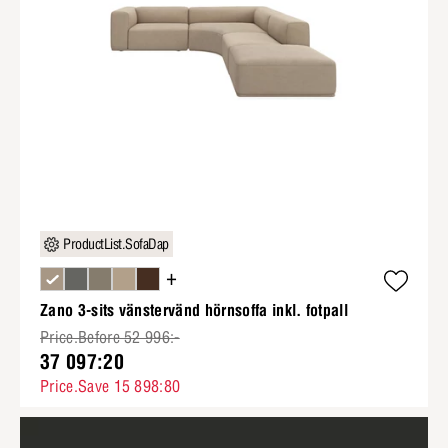
ProductList.SofaDap
+
Zano 3-sits vänstervänd hörnsoffa inkl. fotpall
Price.Before 52 996:-
37 097:20
Price.Save 15 898:80