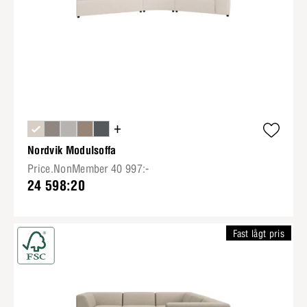
+
Nordvik Modulsoffa
Price.NonMember 40 997:-
24 598:20
Fast lågt pris