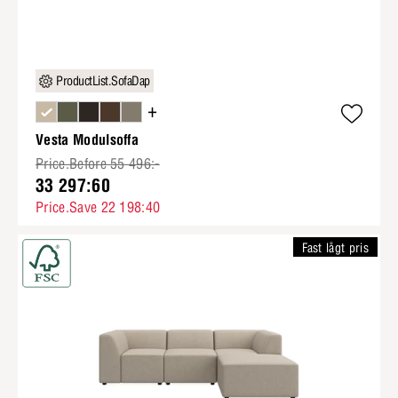
ProductList.SofaDap
+
Vesta Modulsoffa
Price.Before 55 496:-
33 297:60
Price.Save 22 198:40
Fast lågt pris