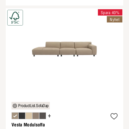
Spara 40%
Nyhet
ProductList.SofaDap
+
Vesta Modulsoffa