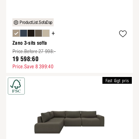
ProductList.SofaDap
+
Zano 3-sits soffa
Price.Before 27 998:-
19 598:60
Price.Save 8 399:40
Fast lågt pris