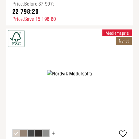
Price.Before 37 997:-
22 798:20
Price.Save 15 198:80
Medlemspris
Nyhet
+