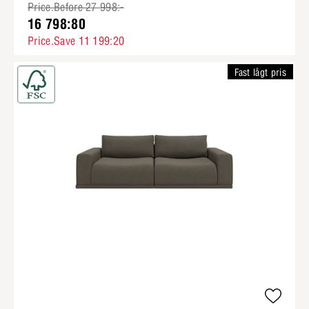
Price.Before 27 998:-
16 798:80
Price.Save 11 199:20
Fast lågt pris