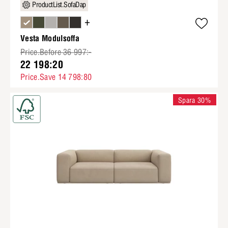
ProductList.SofaDap
+
Vesta Modulsoffa
Price.Before 36 997:-
22 198:20
Price.Save 14 798:80
Spara 30%