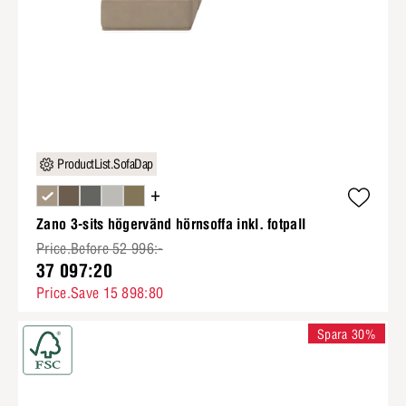
ProductList.SofaDap
+
Zano 3-sits högervänd hörnsoffa inkl. fotpall
Price.Before 52 996:-
37 097:20
Price.Save 15 898:80
Spara 30%