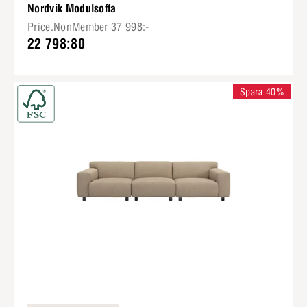
Nordvik Modulsoffa
Price.NonMember 37 998:-
22 798:80
Spara 40%