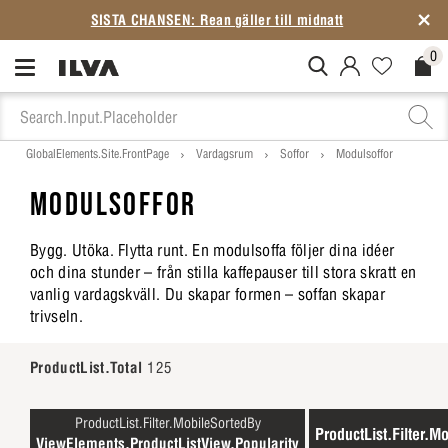
4,5★ på
Trustpilot
– över 6 000 omdömen
0
MitIlva.Login
Favorites.N
Check
GlobalElements.Site.FrontPage
Vardagsrum
Soffor
Modulsoffor
MODULSOFFOR
Bygg. Utöka. Flytta runt. En modulsoffa följer dina idéer
och dina stunder – från stilla kaffepauser till stora skratt en
vanlig vardagskväll. Du skapar formen – soffan skapar
trivseln.
ProductList.Total
125
ProductList.Filter.MobileSortedBy
ProductList.Filter.Mo
ViewElements.ProductListView.Popularity