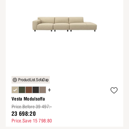
ProductList.SofaDap
+
Vesta Modulsoffa
Price.Before 39 497:-
23 698:20
Price.Save 15 798:80