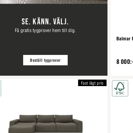
SE. KÄNN. VÄLJ.
Få gratis tygprover hem till dig.
Balmar 
Beställ tygprover
8 000:
Fast lågt pris