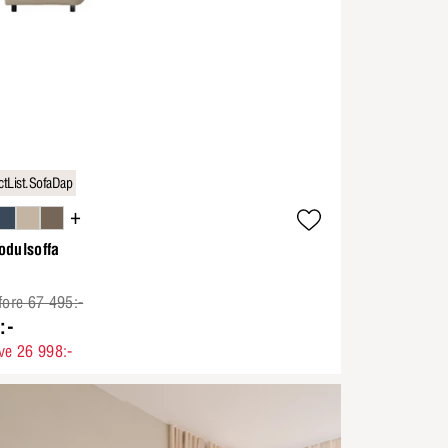
tList.SofaDap
+
odulsoffa
fore 67 495:-
:-
ve 26 998:-