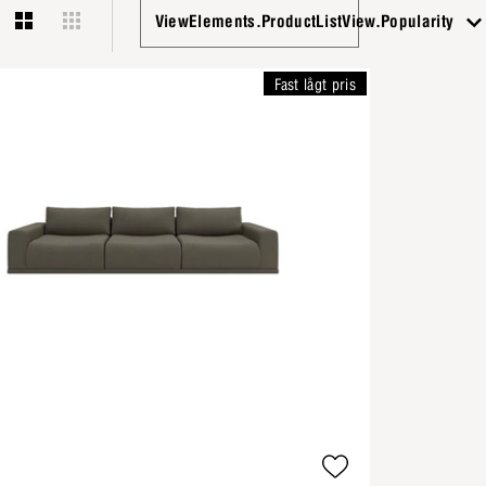
ViewElements.ProductListView.Popularity
Fast lågt pris