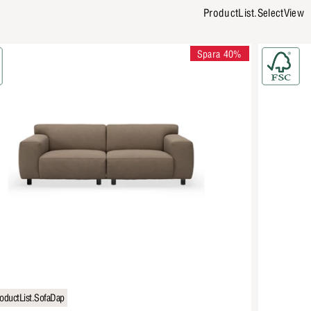
ProductList.SelectView
Spara 40%
oductList.SofaDap