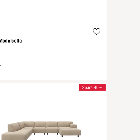
Modulsoffa
-
Spara 40%