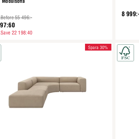
a Modulsoffa
8 999:
.Before 55 496:-
297:60
.Save 22 198:40
Spara 30%