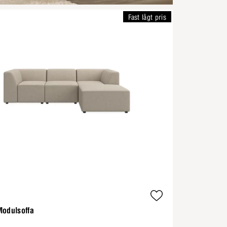
Fast lågt pris
Modulsoffa