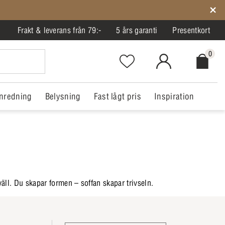
Frakt & leverans från 79:-
5 års garanti
Presentkort
0
Favorites.NavigationButton.Text
MitIlva.Login
Checkout.
nredning
Belysning
Fast lågt pris
Inspiration
kväll. Du skapar formen – soffan skapar trivseln.