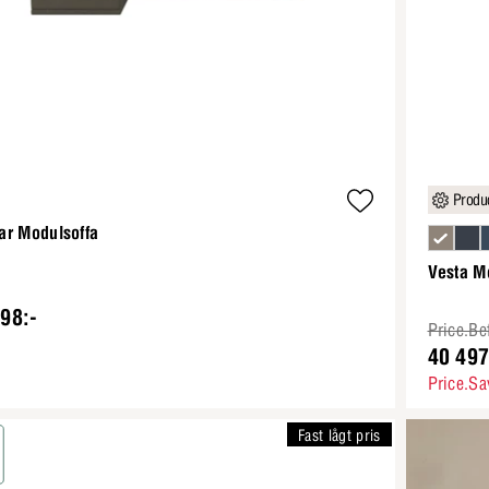
Produc
ar Modulsoffa
Vesta M
98:-
Price.Be
40 497
Price.Sa
Fast lågt pris