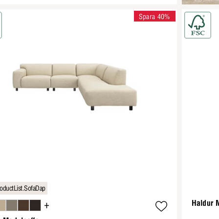
Spara 40%
oductList.SofaDap
+
Haldur 