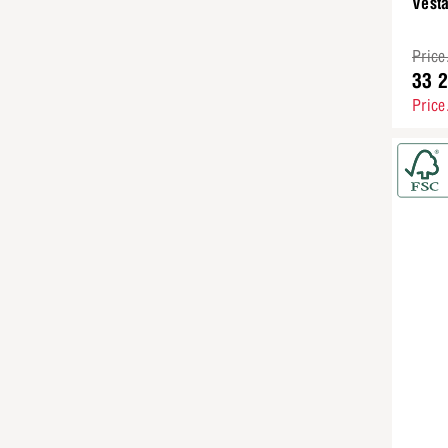
Vest
Price
33 
Price