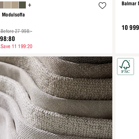
+
Balmar 
a Modulsoffa
10 999
.Before 27 998:-
798:80
.Save 11 199:20