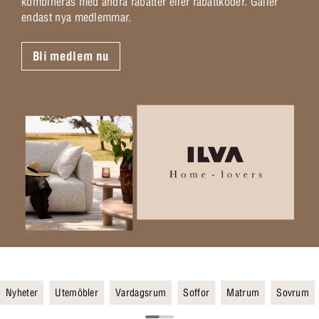
kombineras med andra rabatter eller rabattkoder. Gäller
endast nya medlemmar.
Bli medlem nu
Nyheter
Utemöbler
Vardagsrum
Soffor
Matrum
Sovrum