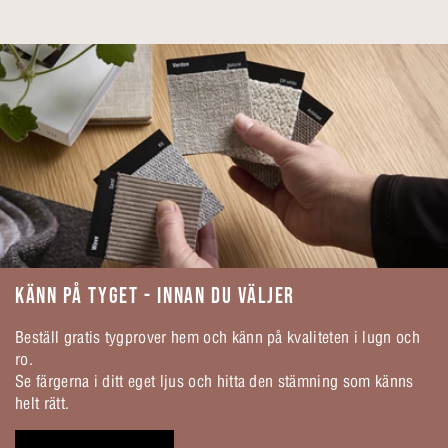
KÄNN PÅ TYGET - INNAN DU VÄLJER
Beställ gratis tygprover hem och känn på kvaliteten i lugn och
ro.
Se färgerna i ditt eget ljus och hitta den stämning som känns
helt rätt.