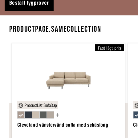
Beställ tygprover
PRODUCTPAGE.SAMECOLLECTION
Fast lågt pris
ProductList.SofaDap
+
Cleveland vänstervänd soffa med schäslong
Cl