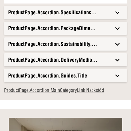
och dess rundade former följer kroppens konturer. Oavsett
om det är för korta pauser eller långa kvällar, kommer detta
ProductPage.Accordion.Specifications.Title
nackstöd snabbt att bli en fast del av din soffa eller fåtölj.
ProductPage.Accordion.PackageDimensionsAndWeight.T
ProductPage.Accordion.Sustainability.Title
ProductPage.Accordion.DeliveryMethods.Title
ProductPage.Accordion.Guides.Title
ProductPage.Accordion.MainCategoryLink Nackstöd