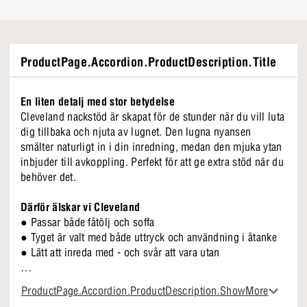
ProductPage.Accordion.ProductDescription.Title
En liten detalj med stor betydelse
Cleveland nackstöd är skapat för de stunder när du vill luta
dig tillbaka och njuta av lugnet. Den lugna nyansen
smälter naturligt in i din inredning, medan den mjuka ytan
inbjuder till avkoppling. Perfekt för att ge extra stöd när du
behöver det.
Därför älskar vi Cleveland
● Passar både fåtölj och soffa
● Tyget är valt med både uttryck och användning i åtanke
● Lätt att inreda med - och svår att vara utan
Cleveland nackstöd är en detalj som gör stor skillnad i
ProductPage.Accordion.ProductDescription.ShowMore
vardagen. Den är skapad för att användas om och om igen,