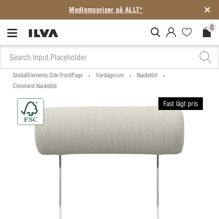
SISTA CHANSEN: Rean slutar i morgon
0
MitIlva.Login
Favorites.N
Check
GlobalElements.Site.FrontPage
Vardagsrum
Nackstöd
Cleveland Nackstöd
Fast lågt pris