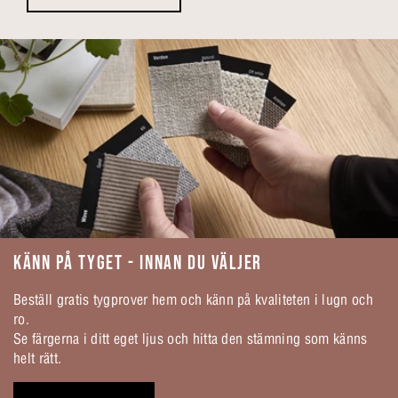
KÄNN PÅ TYGET - INNAN DU VÄLJER
Beställ gratis tygprover hem och känn på kvaliteten i lugn och
ro.
Se färgerna i ditt eget ljus och hitta den stämning som känns
helt rätt.