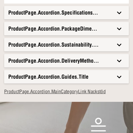
och dess rundade former följer kroppens konturer. Oavsett
om det är för korta pauser eller långa kvällar, kommer detta
ProductPage.Accordion.Specifications.Title
nackstöd snabbt att bli en fast del av din soffa eller fåtölj.
ProductPage.Accordion.PackageDimensionsAndWeight.T
ProductPage.Accordion.Sustainability.Title
ProductPage.Accordion.DeliveryMethods.Title
ProductPage.Accordion.Guides.Title
ProductPage.Accordion.MainCategoryLink Nackstöd