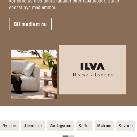
kombineras med andra rabatter eller rabattkoder. Gäller
endast nya medlemmar.
Bli medlem nu
Nyheter
Utemöbler
Vardagsrum
Soffor
Matrum
Sovrum