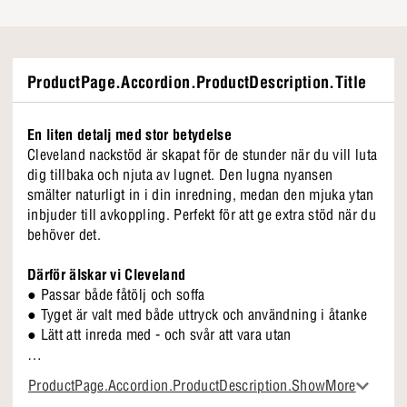
ProductPage.Accordion.ProductDescription.Title
En liten detalj med stor betydelse
Cleveland nackstöd är skapat för de stunder när du vill luta
dig tillbaka och njuta av lugnet. Den lugna nyansen
smälter naturligt in i din inredning, medan den mjuka ytan
inbjuder till avkoppling. Perfekt för att ge extra stöd när du
behöver det.
Därför älskar vi Cleveland
● Passar både fåtölj och soffa
● Tyget är valt med både uttryck och användning i åtanke
● Lätt att inreda med - och svår att vara utan
Cleveland nackstöd är en detalj som gör stor skillnad i
ProductPage.Accordion.ProductDescription.ShowMore
vardagen. Den är skapad för att användas om och om igen,