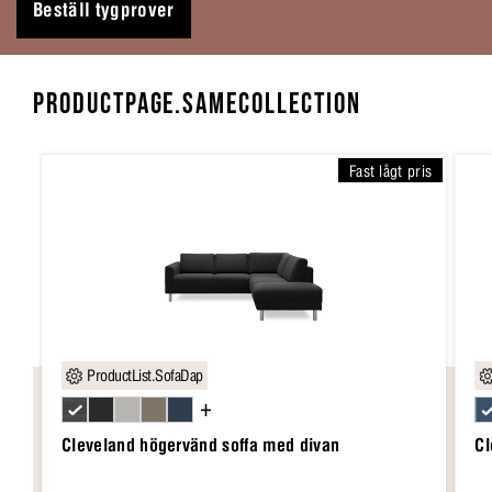
Beställ tygprover
PRODUCTPAGE.SAMECOLLECTION
Fast lågt pris
ProductList.SofaDap
+
Cleveland högervänd soffa med divan
Cl