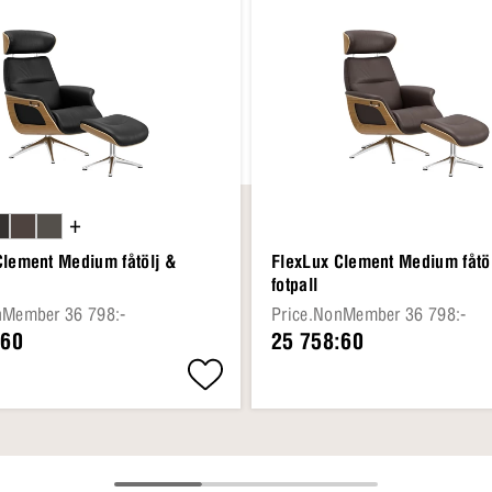
+
Clement Medium fåtölj &
FlexLux Clement Medium fåtö
fotpall
nMember 36 798:-
Price.NonMember 36 798:-
:60
25 758:60