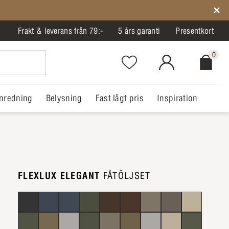
Frakt & leverans från 79:-
5 års garanti
Presentkort
0
Favorites.NavigationButton.Text
MitIlva.Login
Checkout.
nredning
Belysning
Fast lågt pris
Inspiration
FLEXLUX ELEGANT
FÅTÖLJSET