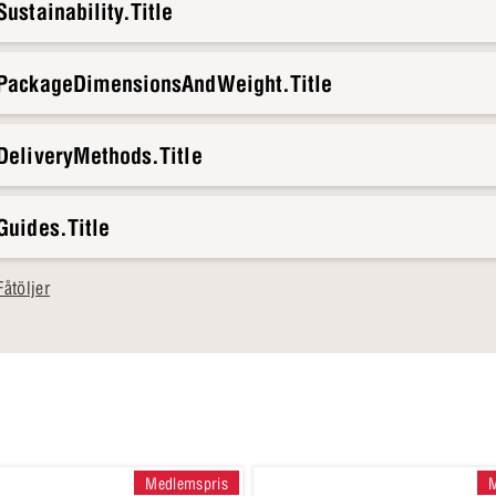
ustainability.Title
.PackageDimensionsAndWeight.Title
DeliveryMethods.Title
Guides.Title
åtöljer
Medlemspris