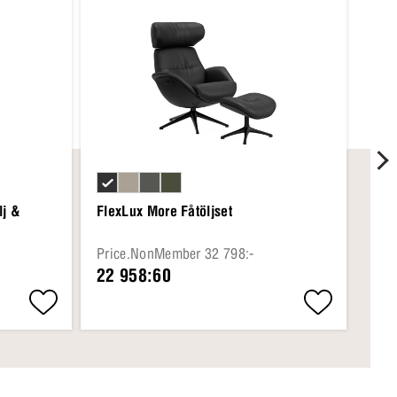
lj &
FlexLux More Fåtöljset
Fle
Price.NonMember 32 798:-
Pri
22 958:60
20 