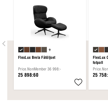
+
FlexLux Brela Fåtöljset
FlexLux 
fotpall
Price.NonMember 36 998:-
Price.No
25 898:60
25 758