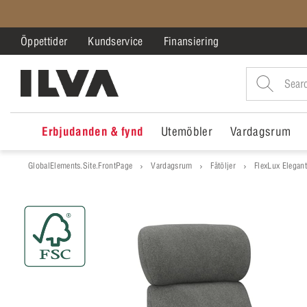
Öppettider
Kundservice
Finansiering
Erbjudanden & fynd
Utemöbler
Vardagsrum
GlobalElements.Site.FrontPage
Vardagsrum
Fåtöljer
FlexLux Elegant