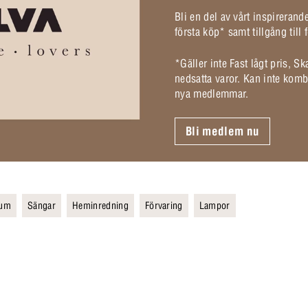
Bli en del av vårt inspireran
första köp* samt tillgång til
*Gäller inte Fast lågt pris, S
nedsatta varor. Kan inte komb
nya medlemmar.
Bli medlem nu
rum
Sängar
Heminredning
Förvaring
Lampor