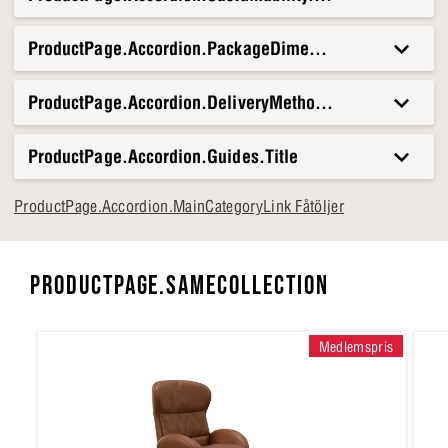
ProductPage.Accordion.PackageDimensionsAndWeight.T
ProductPage.Accordion.DeliveryMethods.Title
ProductPage.Accordion.Guides.Title
ProductPage.Accordion.MainCategoryLink Fåtöljer
PRODUCTPAGE.SAMECOLLECTION
Medlemspris