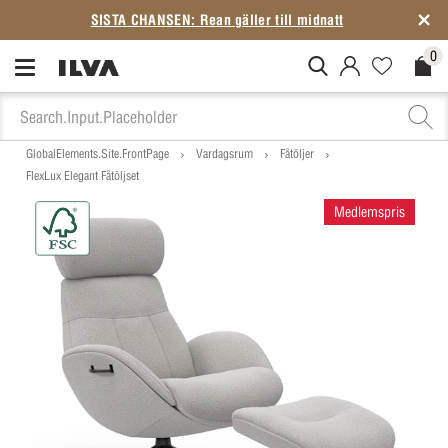
SISTA CHANSEN: Rean gäller till midnatt
0
MitIlva.Login
Favorites.N
Check
GlobalElements.Site.FrontPage
Vardagsrum
Fåtöljer
FlexLux Elegant Fåtöljset
Medlemspris