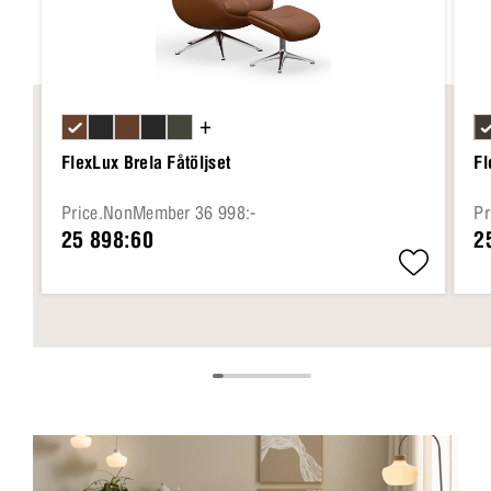
+
FlexLux Brela Fåtöljset
Fl
Price.NonMember 36 998:-
Pr
25 898:60
2