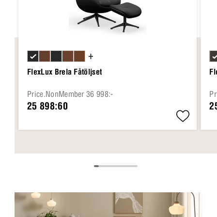
+
FlexLux Brela Fåtöljset
Fl
Price.NonMember 36 998:-
Pr
25 898:60
2