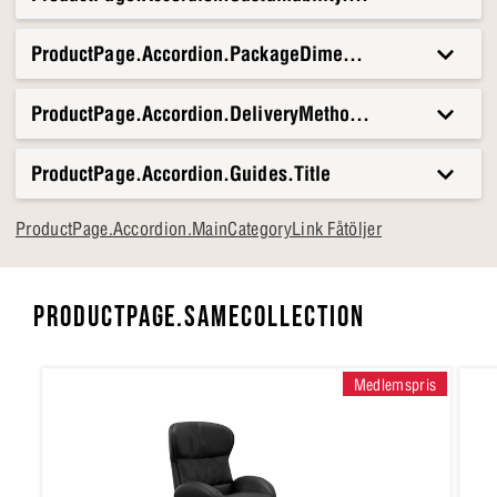
ProductPage.Accordion.PackageDimensionsAndWeight.T
ProductPage.Accordion.DeliveryMethods.Title
ProductPage.Accordion.Guides.Title
ProductPage.Accordion.MainCategoryLink Fåtöljer
PRODUCTPAGE.SAMECOLLECTION
Medlemspris