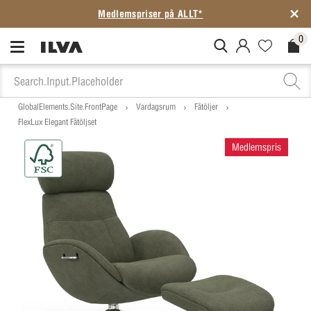
Medlemspriser på ALLT*
0
MitIlva.Login
Favorites.N
Check
GlobalElements.Site.FrontPage
Vardagsrum
Fåtöljer
FlexLux Elegant Fåtöljset
Medlemspris