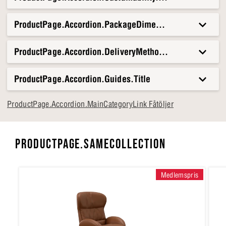
ProductPage.Accordion.PackageDimensionsAndWeight.T
ProductPage.Accordion.DeliveryMethods.Title
ProductPage.Accordion.Guides.Title
ProductPage.Accordion.MainCategoryLink Fåtöljer
PRODUCTPAGE.SAMECOLLECTION
Medlemspris