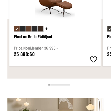
+
FlexLux Brela Fåtöljset
Fl
Price.NonMember 36 998:-
Pr
25 898:60
2