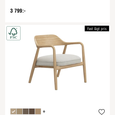
3 799:-
Fast lågt pris
+