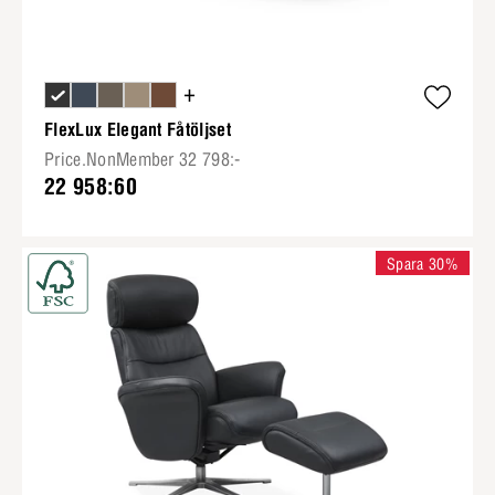
+
FlexLux Elegant Fåtöljset
Price.NonMember 32 798:-
22 958:60
Spara 30%