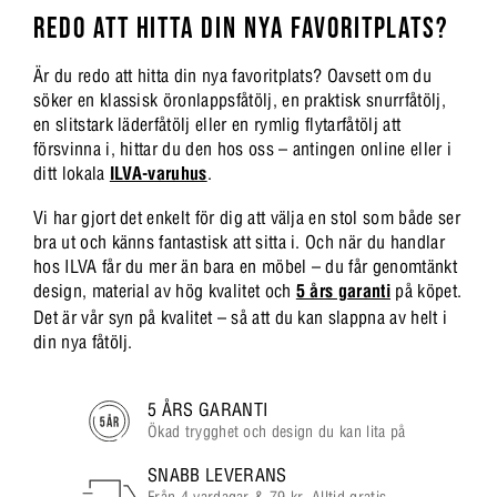
REDO ATT HITTA DIN NYA FAVORITPLATS?
Är du redo att hitta din nya favoritplats? Oavsett om du
söker en klassisk öronlappsfåtölj, en praktisk snurrfåtölj,
en slitstark läderfåtölj eller en rymlig flytarfåtölj att
försvinna i, hittar du den hos oss – antingen online eller i
ditt lokala
ILVA-varuhus
.
Vi har gjort det enkelt för dig att välja en stol som både ser
bra ut och känns fantastisk att sitta i. Och när du handlar
hos ILVA får du mer än bara en möbel – du får genomtänkt
design, material av hög kvalitet och
5 års garanti
på köpet.
Det är vår syn på kvalitet – så att du kan slappna av helt i
din nya fåtölj.
5 ÅRS GARANTI
Ökad trygghet och design du kan lita på
SNABB LEVERANS
Från 4 vardagar & 79 kr. Alltid gratis