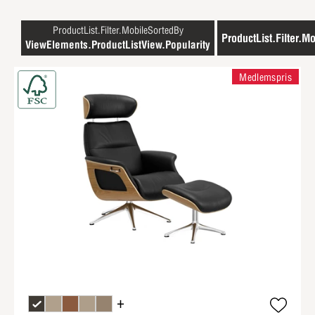
ProductList.Filter.MobileSortedBy
ProductList.Filter.Mo
ViewElements.ProductListView.Popularity
Medlemspris
+