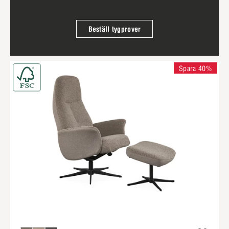
Beställ tygprover
Spara 40%