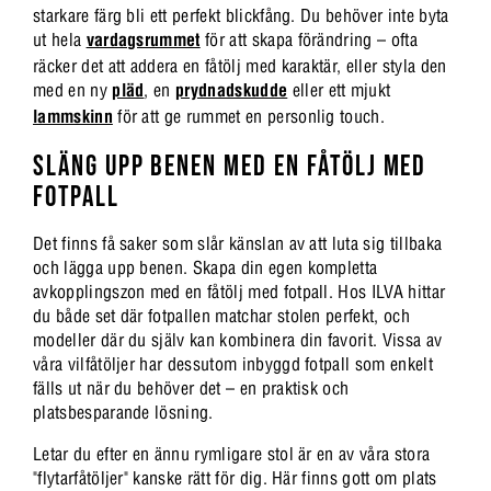
starkare färg bli ett perfekt blickfång. Du behöver inte byta
ut hela
vardagsrummet
för att skapa förändring – ofta
räcker det att addera en fåtölj med karaktär, eller styla den
med en ny
pläd
, en
prydnadskudde
eller ett mjukt
lammskinn
för att ge rummet en personlig touch.
SLÄNG UPP BENEN MED EN FÅTÖLJ MED
FOTPALL
Det finns få saker som slår känslan av att luta sig tillbaka
och lägga upp benen. Skapa din egen kompletta
avkopplingszon med en fåtölj med fotpall. Hos ILVA hittar
du både set där fotpallen matchar stolen perfekt, och
modeller där du själv kan kombinera din favorit. Vissa av
våra vilfåtöljer har dessutom inbyggd fotpall som enkelt
fälls ut när du behöver det – en praktisk och
platsbesparande lösning.
Letar du efter en ännu rymligare stol är en av våra stora
"flytarfåtöljer" kanske rätt för dig. Här finns gott om plats