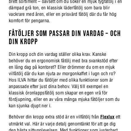
brett sortiment – oavsett om du söker en mjuk tygfåtölj i en
dämpad grå ton, en klassisk läderfåtölj som bara blir
vackrare med åren, eller en prisvärd fåtölj där du får hög
komfort för pengarna.
FÅTÖLJER SOM PASSAR DIN VARDAG – OCH
DIN KROPP
Din kropp och din vardag ställer olika krav. Kanske
behöver du en ergonomisk fåtölj med bra svankstöd efter
en lång dag på kontoret? Eller drömmer du om en mjuk
vilfåtölj där du kan njuta av morgonkaffet i lugn och ro?
Hos ILVA hittar du fåtöljer med olika funktioner som är
anpassade efter just dina behov. Välj till exempel en
klassisk öronlappsfåtölj som skapar en egen vrå för
fördjupning, eller en av våra många mjuka fåtöljer som du
kan sjunka djupt ner i.
Behöver din kropp extra stöd är en vilfåtölj från
Flexlux
ett
utmärkt val. Här är varje detalj genomtänkt för att ge dig
den bästa sittupplevelsen. Med funktioner som justerbart