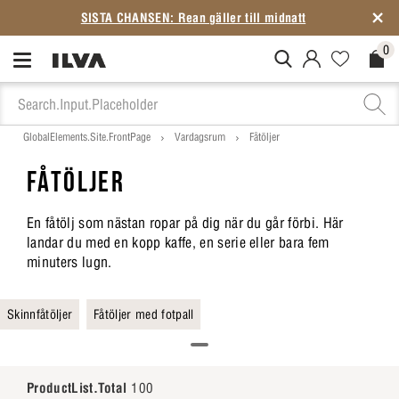
SISTA CHANSEN: Rean gäller till midnatt
0
MitIlva.Login
Favorites.N
Check
GlobalElements.Site.FrontPage
Vardagsrum
Fåtöljer
FÅTÖLJER
En fåtölj som nästan ropar på dig när du går förbi. Här
landar du med en kopp kaffe, en serie eller bara fem
minuters lugn.
Skinnfåtöljer
Fåtöljer med fotpall
ProductList.Total
100