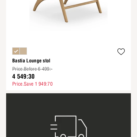
Bastia Lounge stol
Price.Before 6 499:-
4 549:30
Price.Save 1 949:70