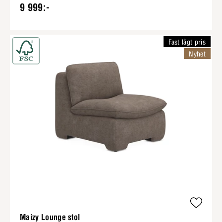
9 999:-
Fast lågt pris
Nyhet
Maizy Lounge stol