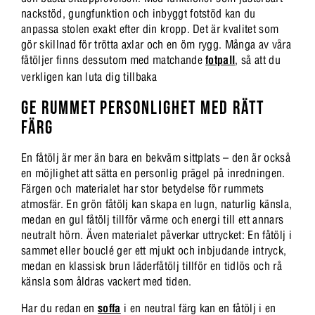
nackstöd, gungfunktion och inbyggt fotstöd kan du
anpassa stolen exakt efter din kropp. Det är kvalitet som
gör skillnad för trötta axlar och en öm rygg. Många av våra
fåtöljer finns dessutom med matchande
fotpall
, så att du
verkligen kan luta dig tillbaka
GE RUMMET PERSONLIGHET MED RÄTT
FÄRG
En fåtölj är mer än bara en bekväm sittplats – den är också
en möjlighet att sätta en personlig prägel på inredningen.
Färgen och materialet har stor betydelse för rummets
atmosfär. En grön fåtölj kan skapa en lugn, naturlig känsla,
medan en gul fåtölj tillför värme och energi till ett annars
neutralt hörn. Även materialet påverkar uttrycket: En fåtölj i
sammet eller bouclé ger ett mjukt och inbjudande intryck,
medan en klassisk brun läderfåtölj tillför en tidlös och rå
känsla som åldras vackert med tiden.
Har du redan en
soffa
i en neutral färg kan en fåtölj i en