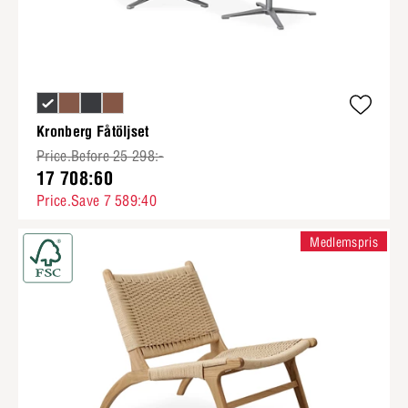
Kronberg Fåtöljset
Price.Before 25 298:-
17 708:60
Price.Save 7 589:40
Medlemspris