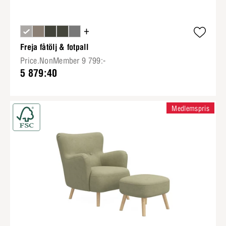
+
Freja fåtölj & fotpall
Price.NonMember 9 799:-
5 879:40
Medlemspris