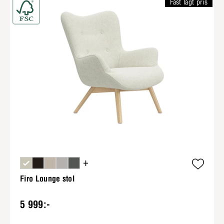
Fast lågt pris
+
Firo Lounge stol
5 999:-