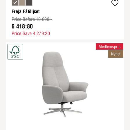
Freja Fåtöljset
Price.Before 10 698:-
6 418:80
Price.Save 4 279:20
Medlemspris
Nyhet