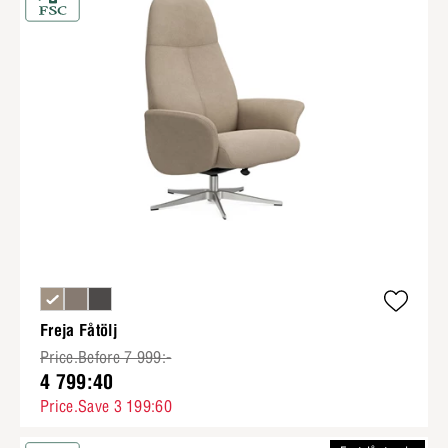
Freja Fåtölj
Price.Before 7 999:-
4 799:40
Price.Save 3 199:60