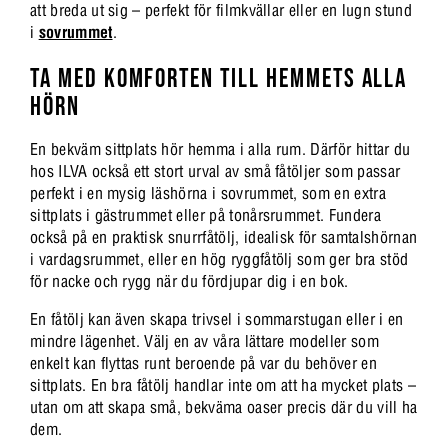
att breda ut sig – perfekt för filmkvällar eller en lugn stund
i
sovrummet
.
TA MED KOMFORTEN TILL HEMMETS ALLA
HÖRN
En bekväm sittplats hör hemma i alla rum. Därför hittar du
hos ILVA också ett stort urval av små fåtöljer som passar
perfekt i en mysig läshörna i sovrummet, som en extra
sittplats i gästrummet eller på tonårsrummet. Fundera
också på en praktisk snurrfåtölj, idealisk för samtalshörnan
i vardagsrummet, eller en hög ryggfåtölj som ger bra stöd
för nacke och rygg när du fördjupar dig i en bok.
En fåtölj kan även skapa trivsel i sommarstugan eller i en
mindre lägenhet. Välj en av våra lättare modeller som
enkelt kan flyttas runt beroende på var du behöver en
sittplats. En bra fåtölj handlar inte om att ha mycket plats –
utan om att skapa små, bekväma oaser precis där du vill ha
dem.