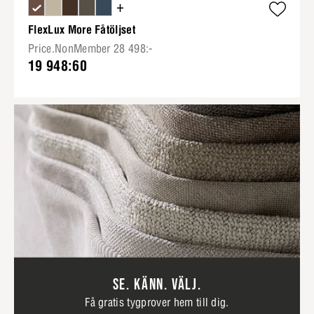
+
FlexLux More Fåtöljset
Price.NonMember 28 498:-
19 948:60
SE. KÄNN. VÄLJ.
Få gratis tygprover hem till dig.