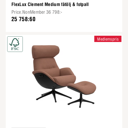
FlexLux Clement Medium fåtölj & fotpall
Price.NonMember 36 798:-
25 758:60
Medlemspris