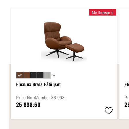
Medlemspris
+
FlexLux Brela Fåtöljset
Fl
Price.NonMember 36 998:-
Pr
25 898:60
2