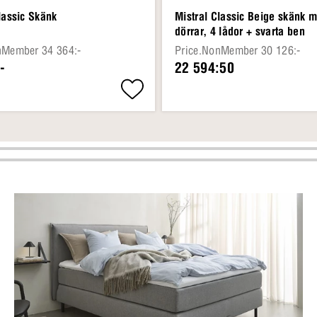
lassic Skänk
Mistral Classic Beige skänk 
dörrar, 4 lådor + svarta ben
nMember 34 364:-
Price.NonMember 30 126:-
-
22 594:50