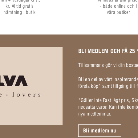
kr. Alltid gratis
- både online och i
hämtning i butik
våra butiker
BLI MEDLEM OCH FÅ 25
Tillsammans gör vi din bostad
Bli en del av vårt inspireran
första köp* samt tillgång til
*Gäller inte Fast lågt pris, S
nedsatta varor. Kan inte komb
nya medlemmar.
Bli medlem nu