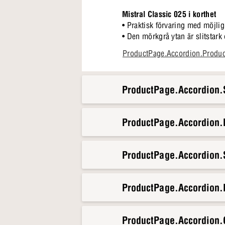
Mistral Classic 025 i korthet
• Praktisk förvaring med möjligh
• Den mörkgrå ytan är slitstark o
• Enkla linjer i en nordisk desi
ProductPage.Accordion.Produ
• Landar naturligt i rummet - oc
• Tips! Lägg till dörrar eller 
ProductPage.Accordion.S
Mistral Classic 025 är mer än b
den vara ett skyltfönster för din
hemmets rytm och struktur.
ProductPage.Accordion
ProductPage.Accordion.S
ProductPage.Accordion.
ProductPage.Accordion.