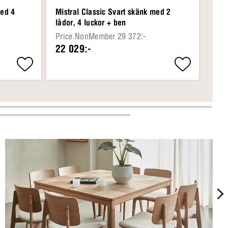
med 4
Mistral Classic Svart skänk med 2
Mist
lådor, 4 luckor + ben
Price.NonMember 29 372:-
Pri
22 029:-
21 