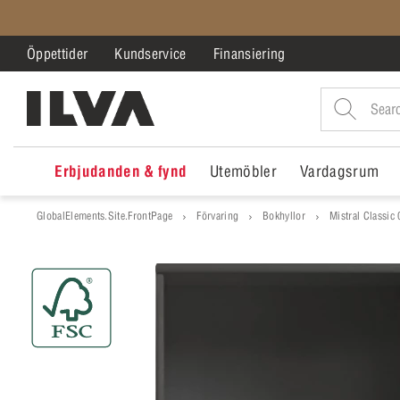
Öppettider
Kundservice
Finansiering
Erbjudanden & fynd
Utemöbler
Vardagsrum
GlobalElements.Site.FrontPage
Förvaring
Bokhyllor
Mistral Classic 