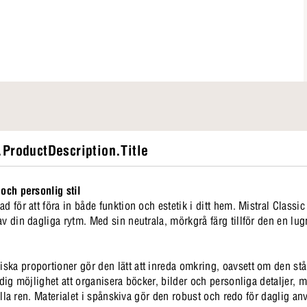
ProductDescription.Title
 och personlig stil
d för att föra in både funktion och estetik i ditt hem. Mistral Classic
av din dagliga rytm. Med sin neutrala, mörkgrå färg tillför den en lu
ska proportioner gör den lätt att inreda omkring, oavsett om den st
r dig möjlighet att organisera böcker, bilder och personliga detaljer
 hålla ren. Materialet i spånskiva gör den robust och redo för daglig a