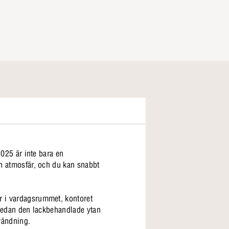
 025 är inte bara en
gn atmosfär, och du kan snabbt
år i vardagsrummet, kontoret
, medan den lackbehandlade ytan
nvändning.