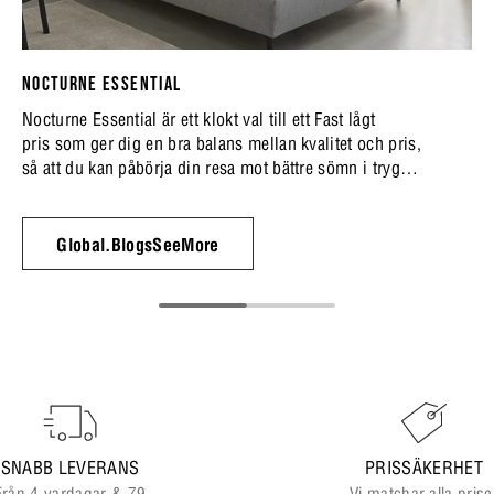
NOCTURNE ESSENTIAL
Nocturne Essential är ett klokt val till ett Fast lågt
pris som ger dig en bra balans mellan kvalitet och pris,
så att du kan påbörja din resa mot bättre sömn i trygga
ramar.
Global.BlogsSeeMore
SNABB LEVERANS
PRISSÄKERHET
Från 4 vardagar & 79
Vi matchar alla prise