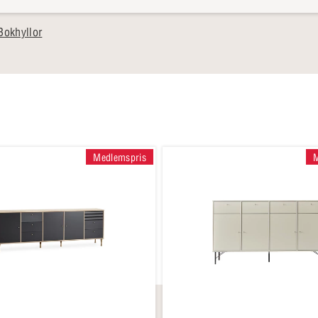
Bokhyllor
Medlemspris