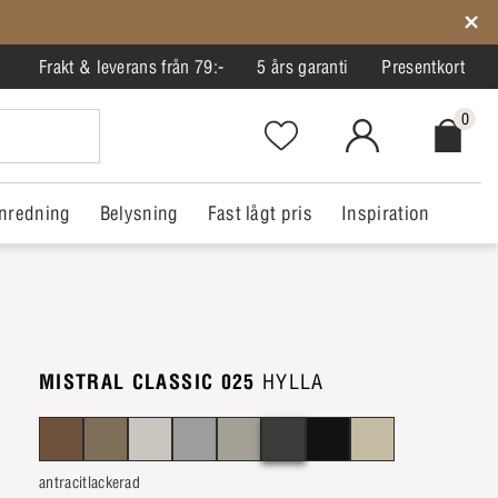
Frakt & leverans från 79:-
5 års garanti
Presentkort
0
Favorites.NavigationButton.Text
MitIlva.Login
Checkout.
nredning
Belysning
Fast lågt pris
Inspiration
MISTRAL CLASSIC 025
HYLLA
antracitlackerad